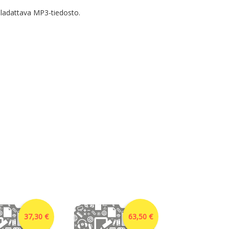
ladattava MP3-tiedosto.
37,30 €
63,50 €