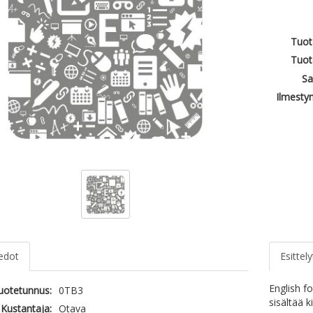
Tuot
Tuot
Sa
Ilmesty
iedot
Esittely
English f
tuotetunnus:
0TB3
sisältää k
Kustantaja:
Otava