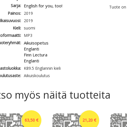
Sarja:
English for you, too!
Tuote on 
Painos:
2019
ulkaisuvuosi:
2019
Kieli:
suomi
oformaatti:
MP3
uoteryhmät:
Aikuisopetus
Englanti
Finn Lectura
Englanti
jastoluokka:
K89.5 Englannin kieli
ulutusaste:
Aikuiskoulutus
so myös näitä tuotteita
63,50 €
21,20 €