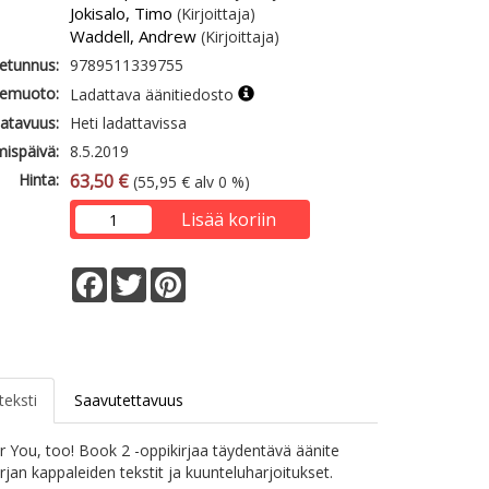
Jokisalo, Timo
(Kirjoittaja)
Waddell, Andrew
(Kirjoittaja)
etunnus:
9789511339755
emuoto:
Ladattava äänitiedosto
atavuus:
Heti ladattavissa
mispäivä:
8.5.2019
Hinta:
63,50 €
(55,95 € alv 0 %)
Lisää koriin
Facebook
Twitter
Pinterest
teksti
Saavutettavuus
or You, too! Book 2 -oppikirjaa täydentävä äänite
irjan kappaleiden tekstit ja kuunteluharjoitukset.