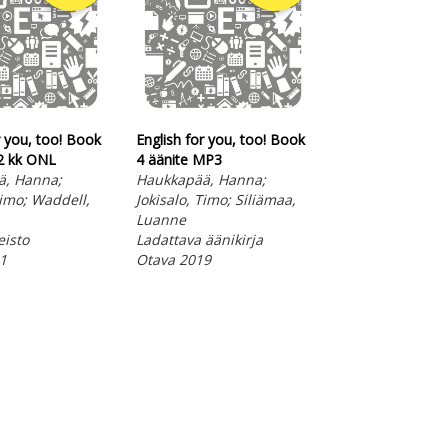
r you, too! Book
English for you, too! Book
English for you,
12 kk ONL
4 äänite MP3
5 äänite MP3
ä, Hanna;
Haukkapää, Hanna;
Haukkapää, Han
Timo; Waddell,
Jokisalo, Timo; Siliämaa,
Jokisalo, Timo; 
Luanne
Luanne
eisto
Ladattava äänikirja
Ladattava ääniki
1
Otava 2019
Otava 2019