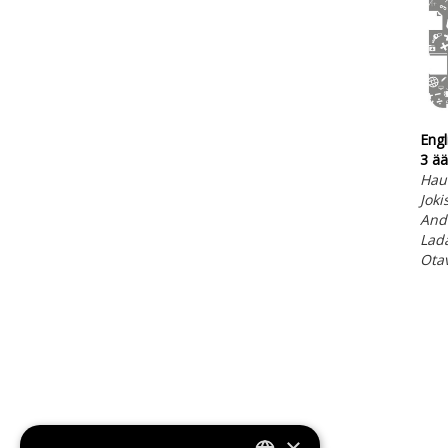
Engl
3 ä
Hau
Joki
And
Lada
Ota
×