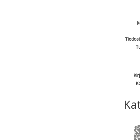
J
Tiedost
T
Kir
Ko
Kat