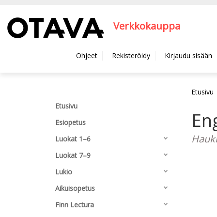
Hyppää pääsisältöön
Verkkokauppa
Ohjeet
Rekisteröidy
Kirjaudu sisään
Etusivu
Etusivu
Eng
Esiopetus
Haukk
Luokat 1–6
Luokat 7–9
Lukio
Aikuisopetus
Finn Lectura