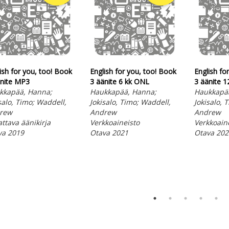
ish for you, too! Book
English for you, too! Book
English fo
änite MP3
3 äänite 6 kk ONL
3 äänite 
kkapää, Hanna;
Haukkapää, Hanna;
Haukkapä
salo, Timo; Waddell,
Jokisalo, Timo; Waddell,
Jokisalo, 
rew
Andrew
Andrew
ttava äänikirja
Verkkoaineisto
Verkkoain
va 2019
Otava 2021
Otava 202