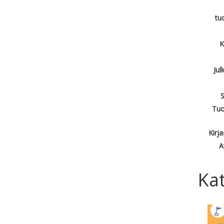
tu
K
Jul
S
Tuo
Kirj
A
Kat