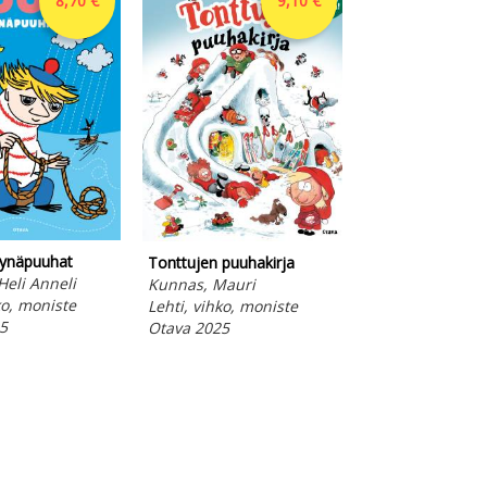
8,70 €
9,10 €
ynäpuuhat
Muumi - Muotop
Tonttujen puuhakirja
Heli Anneli
Virtanen, Heli A
Kunnas, Mauri
ko, moniste
Lehti, vihko, mo
Lehti, vihko, moniste
5
Otava 2025
Otava 2025