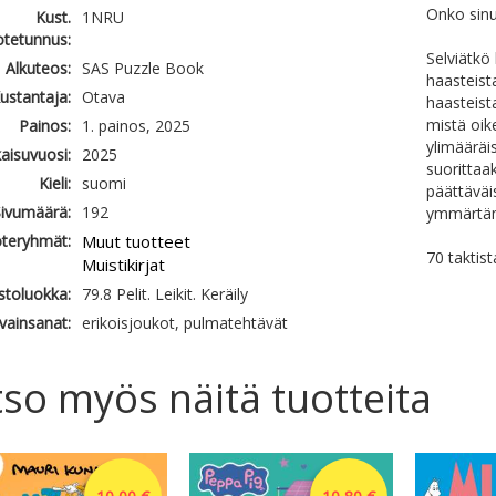
Onko sinus
Kust.
1NRU
otetunnus:
Selviätkö
Alkuteos:
SAS Puzzle Book
haasteist
ustantaja:
Otava
haasteist
mistä oike
Painos:
1. painos, 2025
ylimääräis
kaisuvuosi:
2025
suorittaak
Kieli:
suomi
päättäväi
ivumäärä:
192
ymmärtämi
teryhmät:
Muut tuotteet
70 taktis
Muistikirjat
astoluokka:
79.8 Pelit. Leikit. Keräily
vainsanat:
erikoisjoukot, pulmatehtävät
so myös näitä tuotteita