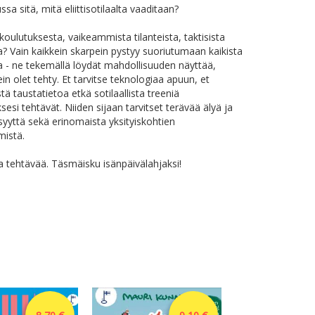
sa sitä, mitä eliittisotilaalta vaaditaan?
 koulutuksesta, vaikeammista tilanteista, taktisista
a? Vain kaikkein skarpein pystyy suoriutumaan kaikista
a - ne tekemällä löydät mahdollisuuden näyttää,
in olet tehty. Et tarvitse teknologiaa apuun, et
tä taustatietoa etkä sotilaallista treeniä
sesi tehtävät. Niiden sijaan tarvitset terävää älyä ja
syyttä sekä erinomaista yksityiskohtien
stä. ​
ta tehtävää. Täsmäisku isänpäivälahjaksi!