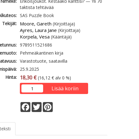
Nimeke:
Erikoisjoukot. Kestääkö kanttisi? — Yli 70
taktista tehtävää
Alkuteos:
SAS Puzzle Book
Tekijät:
Moore, Gareth
(Kirjoittaja)
Ayres, Laura Jane
(Kirjoittaja)
Korpela, Vesa
(Kääntäjä)
etunnus:
9789511521686
emuoto:
Pehmeäkantinen kirja
atavuus:
Varastotuote, saatavilla
mispäivä:
25.9.2025
Hinta:
18,30 €
(16,12 € alv 0 %)
Lisää koriin
Facebook
Twitter
Pinterest
teksti