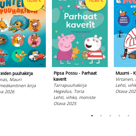
10,00 €
10,80 €
Pipsa Possu - Parhaat
Muumi - K
eiden puuhakirja
kaverit
Virtanen, 
nas, Mauri
Tarrapuuhakirja
Lehti, vih
meäkantinen kirja
Hegedus, Toria
Otava 202
va 2026
Lehti, vihko, moniste
Otava 2025