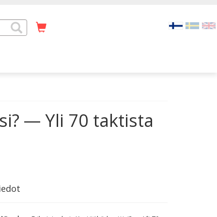
i? — Yli 70 taktista
iedot