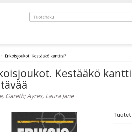
Erikoisjoukot. Kestääkö kanttisi?
koisjoukot. Kestääkö kanttis
htävää
, Gareth; Ayres, Laura Jane
Tuotet