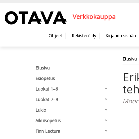
Hyppää pääsisältöön
Verkkokauppa
Ohjeet
Rekisteröidy
Kirjaudu sisään
Etusivu
Etusivu
Eri
Esiopetus
te
Luokat 1–6
Luokat 7–9
Moore
Lukio
Aikuisopetus
Finn Lectura