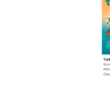
Tunt
Kun
Peh
Ota