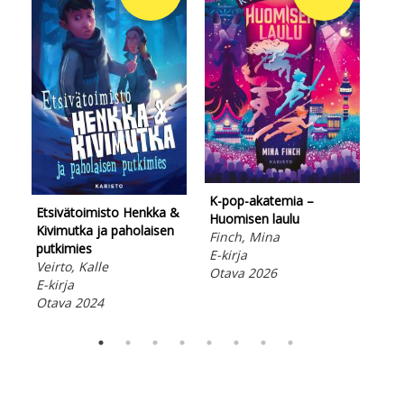
K-pop-akatemia –
Ets
Etsivätoimisto Henkka &
Huomisen laulu
Kiv
Kivimutka ja paholaisen
Finch, Mina
lipa
putkimies
E-kirja
Vei
Veirto, Kalle
Otava 2026
E-ki
E-kirja
Ota
Otava 2024