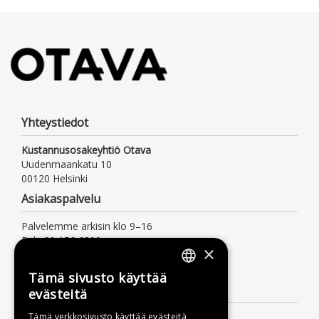
Yhteystiedot
Kustannusosakeyhtiö Otava
Uudenmaankatu 10
00120 Helsinki
Asiakaspalvelu
Palvelemme arkisin klo 9–16
Puh. 09 156 6800
×
(mpm/pvm, myös jonotusaika)
asiakaspalvelu@otava.fi
Tämä sivusto käyttää
FINNISH
Lisätietoa
evästeitä
SWEDISH
Toimitusehdot
Tämä verkkosivusto käyttää evästeitä