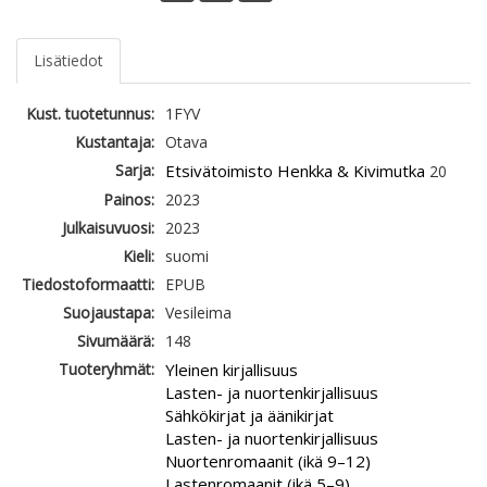
Lisätiedot
Kust. tuotetunnus:
1FYV
Kustantaja:
Otava
Sarja:
Etsivätoimisto Henkka & Kivimutka
20
Painos:
2023
Julkaisuvuosi:
2023
Kieli:
suomi
Tiedostoformaatti:
EPUB
Suojaustapa:
Vesileima
Sivumäärä:
148
Tuoteryhmät:
Yleinen kirjallisuus
Lasten- ja nuortenkirjallisuus
Sähkökirjat ja äänikirjat
Lasten- ja nuortenkirjallisuus
Nuortenromaanit (ikä 9–12)
Lastenromaanit (ikä 5–9)