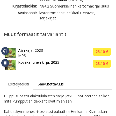
Kirjastoluokka:
N84.2 Suomenkielinen kertomakirjallisuus
Avainsanat:
lastenromaanit, seikkailu, etsivät,
sarjakirjat
Muut formaatit tai variantit
Äänikirja, 2023
23,10 €
MP3
Kovakantinen kirja, 2023
28,10 €
Esittelyteksti
Saavutettavuus
Huippusuosittu alakoululaisten sarja jatkuu. Nyt otetaan selkoa,
mitä Pumpputien dekkarit ovat miehiään!
Kahdeskymmenes rikoskeissi palauttaa Henkan ja Kivimutkan