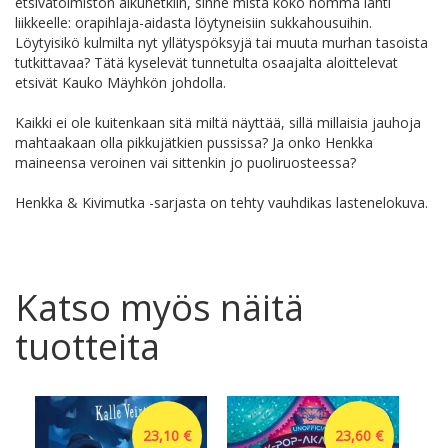
etsivätoimiston alkuhetkiin, sinne mistä koko homma lähti
liikkeelle: orapihlaja-aidasta löytyneisiin sukkahousuihin.
Löytyisikö kulmilta nyt yllätyspöksyjä tai muuta murhan tasoista
tutkittavaa? Tätä kyselevät tunnetulta osaajalta aloittelevat
etsivät Kauko Mäyhkön johdolla.
Kaikki ei ole kuitenkaan sitä miltä näyttää, sillä millaisia jauhoja
mahtaakaan olla pikkujätkien pussissa? Ja onko Henkka
maineensa veroinen vai sittenkin jo puoliruosteessa?
Henkka & Kivimutka -sarjasta on tehty vauhdikas lastenelokuva.
Katso myös näitä
tuotteita
23,10 €
23,60 €