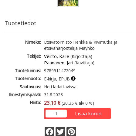
Tuotetiedot
Nimeke:
Etsivätoimisto Henkka & Kivimutka ja
etsiväharjoittelija Mäyhkö
Tekijät:
Veirto, Kalle
(Kirjoittaja)
Paananen, Jari
(Kuvittaja)
Tuotetunnus:
9789511472049
Tuotemuoto:
E-kirja, EPUB
Saatavuus:
Heti ladattavissa
Ilmestymispäivä:
31.8.2023
Hinta:
23,10 €
(20,35 € alv 0 %)
Lisää koriin
Facebook
Twitter
Pinterest