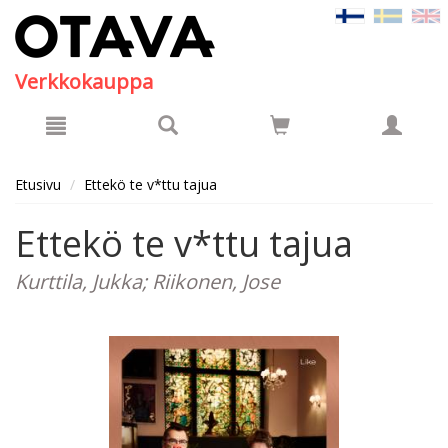
Hyppää pääsisältöön
Verkkokauppa
Etusivu
Ettekö te v*ttu tajua
Ettekö te v*ttu tajua
Kurttila, Jukka; Riikonen, Jose