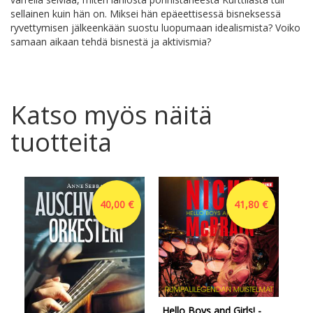
sellainen kuin hän on. Miksei hän epäeettisessä bisneksessä
ryvettymisen jälkeenkään suostu luopumaan idealismista? Voiko
samaan aikaan tehdä bisnestä ja aktivismia?
Katso myös näitä
tuotteita
40,00 €
41,80 €
Hello Boys and Girls! -