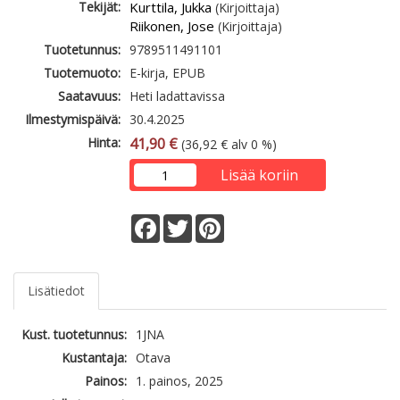
Tekijät:
Kurttila, Jukka
(Kirjoittaja)
Riikonen, Jose
(Kirjoittaja)
Tuotetunnus:
9789511491101
Tuotemuoto:
E-kirja, EPUB
Saatavuus:
Heti ladattavissa
Ilmestymispäivä:
30.4.2025
Hinta:
41,90 €
(36,92 € alv 0 %)
Lisää koriin
Facebook
Twitter
Pinterest
Lisätiedot
Kust. tuotetunnus:
1JNA
Kustantaja:
Otava
Painos:
1. painos, 2025