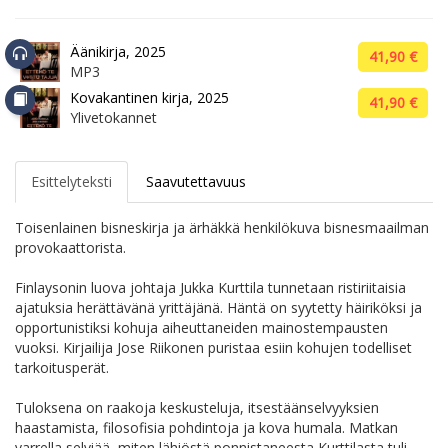
Äänikirja, 2025
41,90 €
MP3
Kovakantinen kirja, 2025
41,90 €
Ylivetokannet
Esittelyteksti
Saavutettavuus
Toisenlainen bisneskirja ja ärhäkkä henkilökuva bisnesmaailman
provokaattorista.
Finlaysonin luova johtaja Jukka Kurttila tunnetaan ristiriitaisia
ajatuksia herättävänä yrittäjänä. Häntä on syytetty häiriköksi ja
opportunistiksi kohuja aiheuttaneiden mainostempausten
vuoksi. Kirjailija Jose Riikonen puristaa esiin kohujen todelliset
tarkoitusperät.
Tuloksena on raakoja keskusteluja, itsestäänselvyyksien
haastamista, filosofisia pohdintoja ja kova humala. Matkan
varrella selviää, miten lähiöstä ponnistaneesta Kurttilasta tuli