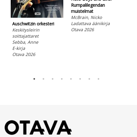
Rumpalilegendan
muistelmat
McBrain, Nicko
Hel
Ladattava äänikirja
Auschwitzin orkesteri
Rum
Otava 2026
Keskitysleirin
mui
soittajattaret
McB
Sebba, Anne
E-ki
E-kirja
Ota
Otava 2026