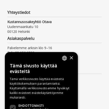
Yhteystiedot
Kustannusosakeyhtiö Otava
Uudenmaankatu 10
00120 Helsinki
Asiakaspalvelu
Palvelemme arkisin klo 9–16
Puh. 09 156 6800
×
(mpm/pvm, myös jonotusaika)
asiakaspalvelu@otava.fi
Tämä sivusto käyttää
FINNISH
Lisätietoa
evästeitä
SWEDISH
Toimitusehdot
Tämä verkkosivusto käyttää evästeitä
käyttökokemuksen parantamiseksi.
ENGLISH
Käyttöohjeet
Käyttämällä verkkosivustoamme hyväksyt
Tietosuojaseloste
kaikki evästeet evästekäytäntöjemme
mukaisesti.
Saavutettavuusseloste
EHDOTTOMASTI