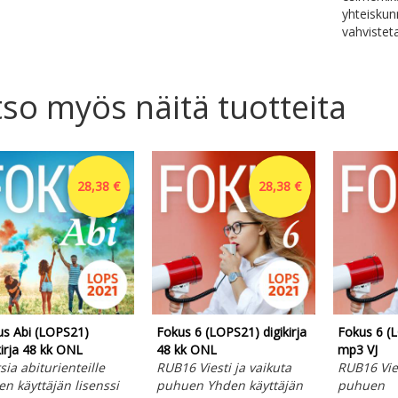
yhteiskunn
vahvistet
so myös näitä tuotteita
28,38 €
28,38 €
s Abi (LOPS21)
Fokus 6 (LOPS21) digikirja
Fokus 6 (
kirja 48 kk ONL
48 kk ONL
mp3 VJ
sia abiturienteille
RUB16 Viesti ja vaikuta
RUB16 Vies
n käyttäjän lisenssi
puhuen Yhden käyttäjän
puhuen