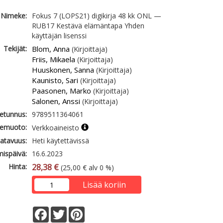
Nimeke:
Fokus 7 (LOPS21) digikirja 48 kk ONL —
RUB17 Kestävä elämäntapa Yhden
käyttäjän lisenssi
Tekijät:
Blom, Anna
(Kirjoittaja)
Friis, Mikaela
(Kirjoittaja)
Huuskonen, Sanna
(Kirjoittaja)
Kaunisto, Sari
(Kirjoittaja)
Paasonen, Marko
(Kirjoittaja)
Salonen, Anssi
(Kirjoittaja)
etunnus:
9789511364061
emuoto:
Verkkoaineisto
atavuus:
Heti käytettävissä
mispäivä:
16.6.2023
Hinta:
28,38 €
(25,00 € alv 0 %)
Lisää koriin
Facebook
Twitter
Pinterest