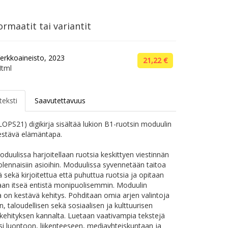
rmaatit tai variantit
erkkoaineisto, 2023
21,22 €
tml
teksti
Saavutettavuus
LOPS21) digikirja sisältää lukion B1-ruotsin moduulin
stävä elämäntapa.
uulissa harjoitellaan ruotsia keskittyen viestinnän
olennaisiin asioihin. Moduulissa syvennetään taitoa
sekä kirjoitettua että puhuttua ruotsia ja opitaan
an itseä entistä monipuolisemmin. Moduulin
on kestävä kehitys. Pohditaan omia arjen valintoja
, taloudellisen sekä sosiaalisen ja kulttuurisen
kehityksen kannalta. Luetaan vaativampia tekstejä
si luontoon, liikenteeseen, mediayhteiskuntaan ja