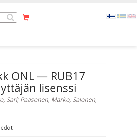
8 kk ONL — RUB17
ttäjän lisenssi
o, Sari; Paasonen, Marko; Salonen,
iedot