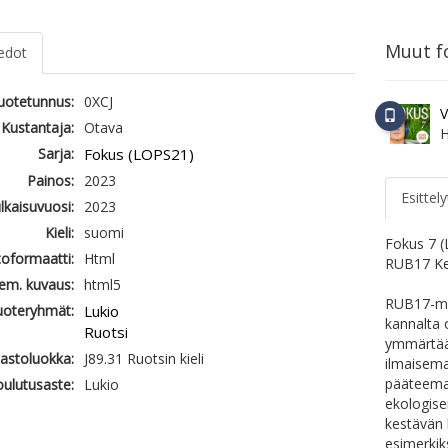
Muut fo
iedot
tuotetunnus:
0XCJ
V
Kustantaja:
Otava
H
Sarja:
Fokus (LOPS21)
Painos:
2023
Esittely
ulkaisuvuosi:
2023
Kieli:
suomi
Fokus 7 (
oformaatti:
Html
RUB17 Ke
em. kuvaus:
html5
RUB17-mod
uoteryhmät:
Lukio
kannalta 
Ruotsi
ymmärtää 
jastoluokka:
J89.31 Ruotsin kieli
ilmaisema
pääteema 
ulutusaste:
Lukio
ekologisen
kestävän 
esimerkik