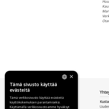
Huu
Kaun
Mark
Verk
Ota
×
Tämä sivusto käyttää
FINNISH
evästeitä
Yhte
SWEDISH
Tämä verkkosivusto käyttää evästeitä
Kusta
käyttökokemuksen parantamiseksi.
ENGLISH
Uude
Käyttämällä verkkosivustoamme hyväksyt