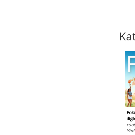
Kat
Foku
digi
ruot
Yhde