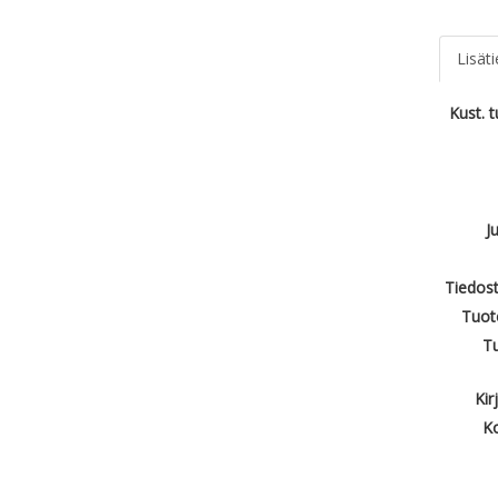
Lisät
Kust. 
J
Tiedost
Tuot
T
Kir
Ko