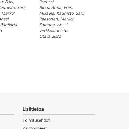
; Friis,
lisenssi
Blom, Anna; Frii
aunisto, Sari;
Blom, Anna; Friis,
Mikaela; Kaunist
 Marko;
Mikaela; Kaunisto, Sari;
Paasonen, Mark
Anssi
Paasonen, Marko;
Salonen, Anssi;
äänikirja
Salonen, Anssi
Huuskonen, Sa
3
Verkkoaineisto
Ladattava ääniki
Otava 2022
Otava 2023
Lisätietoa
Toimitusehdot
Käyttöohjeet