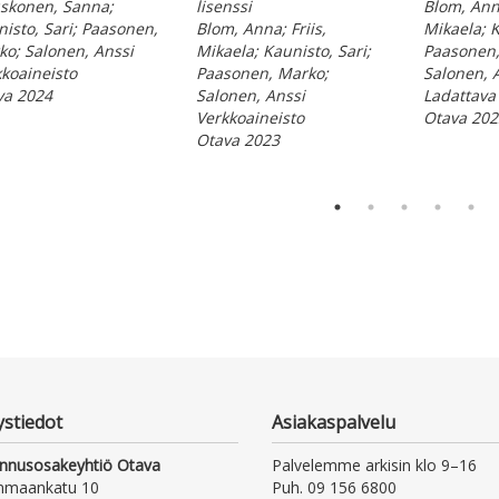
skonen, Sanna;
lisenssi
Blom, Anna
isto, Sari; Paasonen,
Blom, Anna; Friis,
Mikaela; K
o; Salonen, Anssi
Mikaela; Kaunisto, Sari;
Paasonen,
koaineisto
Paasonen, Marko;
Salonen, 
va 2024
Salonen, Anssi
Ladattava 
Verkkoaineisto
Otava 202
Otava 2023
ystiedot
Asiakaspalvelu
nnusosakeyhtiö Otava
Palvelemme arkisin klo 9–16
nmaankatu 10
Puh. 09 156 6800