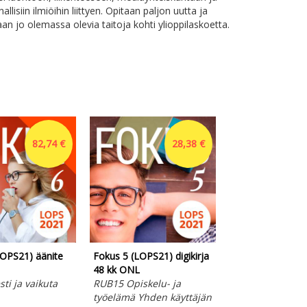
allisiin ilmiöihin liittyen. Opitaan paljon uutta ja
aan jo olemassa olevia taitoja kohti ylioppilaskoetta.
82,74 €
28,38 €
LOPS21) äänite
Fokus 5 (LOPS21) digikirja
Fokus 7 (LOPS21
48 kk ONL
mp3 VJ
ti ja vaikuta
RUB15 Opiskelu- ja
RUB17 Kestävä
työelämä Yhden käyttäjän
elämäntapa