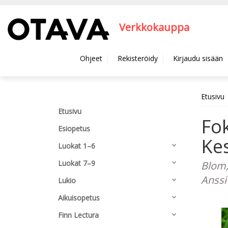
Hyppää pääsisältöön
Verkkokauppa
Ohjeet
Rekisteröidy
Kirjaudu sisään
Etusivu
Etusivu
Fok
Esiopetus
Kes
Luokat 1–6
Luokat 7–9
Blom,
Anssi
Lukio
Aikuisopetus
Finn Lectura