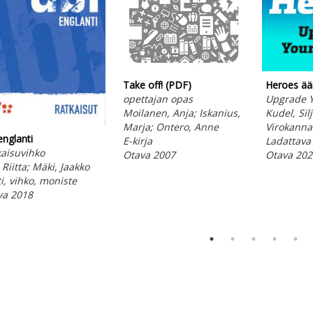
Take off! (PDF)
Heroes ää
opettajan opas
Upgrade Y
Moilanen, Anja; Iskanius,
Kudel, Silj
Marja; Ontero, Anne
Virokanna
englanti
E-kirja
Ladattava 
aisuvihko
Otava 2007
Otava 202
, Riitta; Mäki, Jaakko
i, vihko, moniste
va 2018