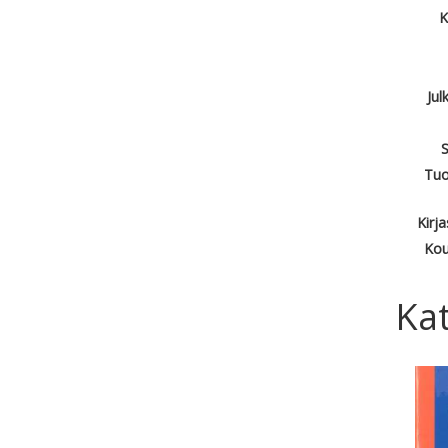
K
Jul
S
Tuo
Kirj
Kou
Kat