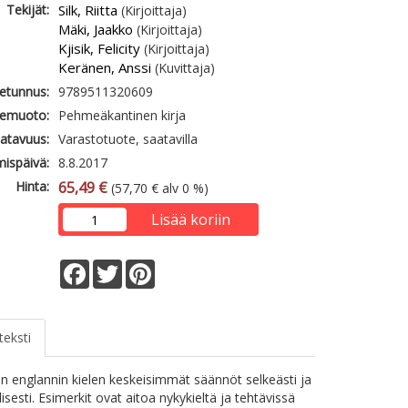
Tekijät:
Silk, Riitta
(Kirjoittaja)
Mäki, Jaakko
(Kirjoittaja)
Kjisik, Felicity
(Kirjoittaja)
Keränen, Anssi
(Kuvittaja)
etunnus:
9789511320609
emuoto:
Pehmeäkantinen kirja
atavuus:
Varastotuote, saatavilla
mispäivä:
8.8.2017
Hinta:
65,49 €
(57,70 € alv 0 %)
Lisää koriin
Facebook
Twitter
Pinterest
teksti
on englannin kielen keskeisimmät säännöt selkeästi ja
isesti. Esimerkit ovat aitoa nykykieltä ja tehtävissä