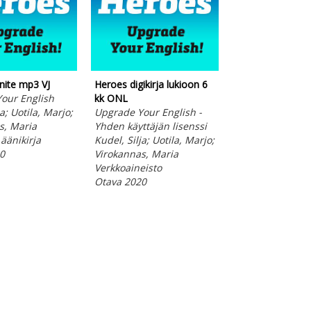
nite mp3 VJ
Heroes digikirja lukioon 6
our English
kk ONL
a; Uotila, Marjo;
Upgrade Your English -
Abi ruotsi
s, Maria
Yhden käyttäjän lisenssi
Harkoma, Sisko;
äänikirja
Kudel, Silja; Uotila, Marjo;
Jukarainen, Kari
0
Virokannas, Maria
Rosenberg-Wolff
Verkkoaineisto
Pehmeäkantinen
Otava 2020
Otava 2024