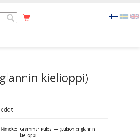
lannin kielioppi)
iedot
Nimeke:
Grammar Rules! — (Lukion englannin
kielioppi)