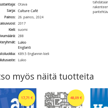
tähdätään
ustantaja:
Otava
rakenteen
Sarja:
Culture Café
paritehtäv
Painos:
26. painos, 2024
kaisuvuosi:
2017
Kieli:
suomi
ivumäärä:
288
teryhmät:
Lukio
Englanti
astoluokka:
K89.5 Englannin kieli
lutusaste:
Lukio
so myös näitä tuotteita
17,71 €
48,09 €