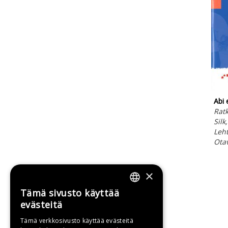
Abi 
Ratk
Silk
Leht
Ota
×
Tämä sivusto käyttää
FINNISH
evästeitä
SWEDISH
Tämä verkkosivusto käyttää evästeitä