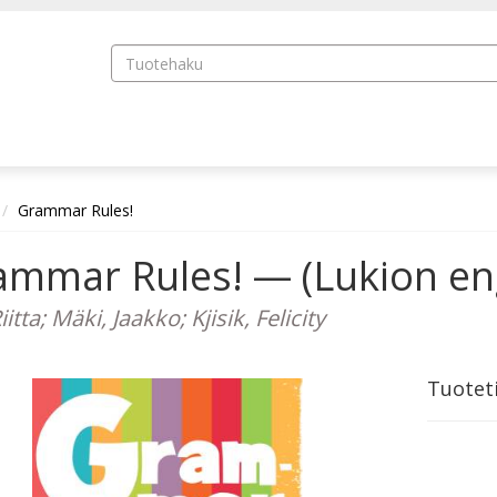
Grammar Rules!
mmar Rules! — (Lukion eng
Riitta; Mäki, Jaakko; Kjisik, Felicity
Tuotet