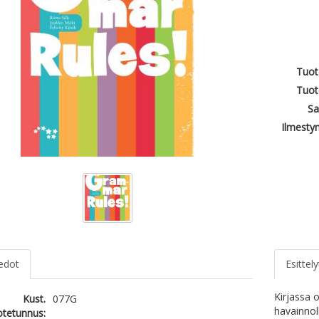
Tuot
Tuot
Sa
Ilmesty
iedot
Esittely
Kirjassa 
Kust.
077G
havainnoll
otetunnus: