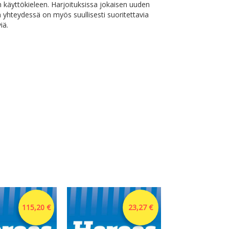
 käyttökieleen. Harjoituksissa jokaisen uuden
 yhteydessä on myös suullisesti suoritettavia
iä.
115,20 €
23,27 €