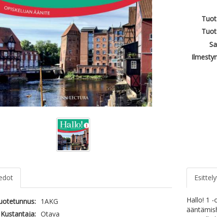
Tuot
Tuot
Sa
Ilmesty
iedot
Esittely
Hallo! 1 -
tuotetunnus:
1AKG
ääntämish
Kustantaja:
Otava