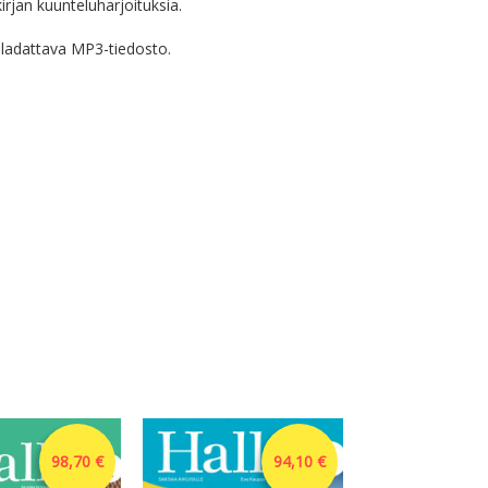
 kirjan kuunteluharjoituksia.
ladattava MP3-tiedosto.
98,70 €
94,10 €