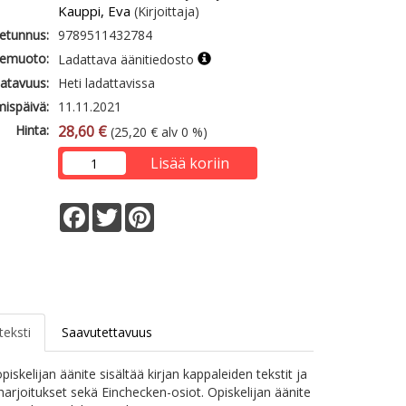
Kauppi, Eva
(Kirjoittaja)
etunnus:
9789511432784
emuoto:
Ladattava äänitiedosto
atavuus:
Heti ladattavissa
mispäivä:
11.11.2021
Hinta:
28,60 €
(25,20 € alv 0 %)
Lisää koriin
Facebook
Twitter
Pinterest
teksti
Saavutettavuus
opiskelijan äänite sisältää kirjan kappaleiden tekstit ja
arjoitukset sekä Einchecken-osiot. Opiskelijan äänite