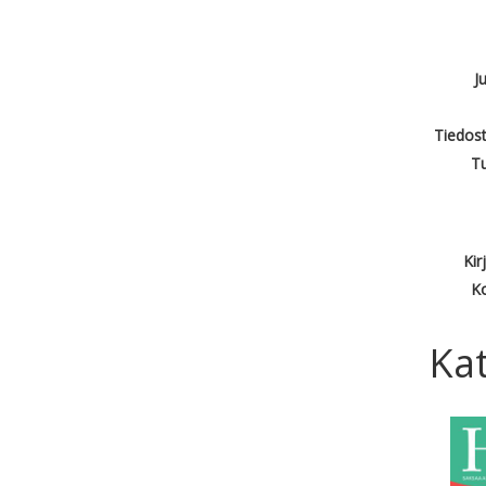
J
Tiedost
T
Kir
Ko
Kat