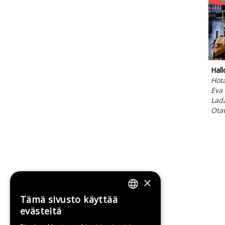
Hall
Hot
Eva
Lada
Ota
×
Tämä sivusto käyttää
FINNISH
evästeitä
SWEDISH