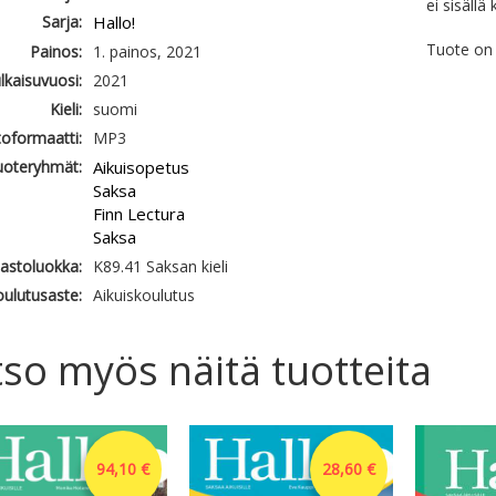
ei sisällä
Sarja:
Hallo!
Tuote on 
Painos:
1. painos, 2021
ulkaisuvuosi:
2021
Kieli:
suomi
oformaatti:
MP3
uoteryhmät:
Aikuisopetus
Saksa
Finn Lectura
Saksa
jastoluokka:
K89.41 Saksan kieli
ulutusaste:
Aikuiskoulutus
so myös näitä tuotteita
94,10 €
28,60 €