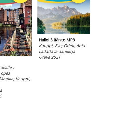
Hallo! 3 äänite MP3
Kauppi, Eva; Odell, Anja
Ladattava äänikirja
Otava 2021
Hallo! 3 opettaj
isille :
PDF
 opas
Kauppi, Eva; Ode
Monika; Kauppi,
E-kirja
Otava 2021
ä
5