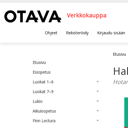
Hyppää pääsisältöön
Verkkokauppa
Ohjeet
Rekisteröidy
Kirjaudu sisään
Etusivu
Etusivu
Hal
Esiopetus
Hotan
Luokat 1–6
Luokat 7–9
Lukio
Aikuisopetus
Finn Lectura