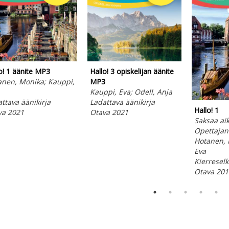
o! 1 äänite MP3
Hallo! 3 opiskelijan äänite
anen, Monika; Kauppi,
MP3
Kauppi, Eva; Odell, Anja
ttava äänikirja
Ladattava äänikirja
Hallo! 1
va 2021
Otava 2021
Saksaa aiku
Opettajan
Hotanen, 
Eva
Kierreselk
Otava 201