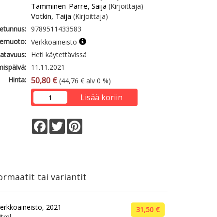
Tamminen-Parre, Saija
(Kirjoittaja)
Votkin, Taija
(Kirjoittaja)
etunnus:
9789511433583
emuoto:
Verkkoaineisto
atavuus:
Heti käytettävissä
mispäivä:
11.11.2021
Hinta:
50,80 €
(44,76 € alv 0 %)
Lisää koriin
Facebook
Twitter
Pinterest
rmaatit tai variantit
erkkoaineisto, 2021
31,50 €
tml