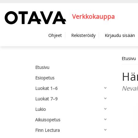
Hyppää pääsisältöön
Verkkokauppa
Ohjeet
Rekisteröidy
Kirjaudu sisään
Etusivu
Etusivu
Hä
Esiopetus
Neval
Luokat 1–6
Luokat 7–9
Lukio
Aikuisopetus
Finn Lectura