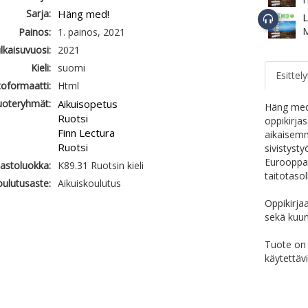
Sarja:
Häng med!
L
Painos:
1. painos, 2021
ulkaisuvuosi:
2021
Kieli:
suomi
Esittely
oformaatti:
Html
uoteryhmät:
Aikuisopetus
Häng med!
Ruotsi
oppikirjas
Finn Lectura
aikaisemm
Ruotsi
sivistyst
Eurooppal
jastoluokka:
K89.31 Ruotsin kieli
taitotaso
ulutusaste:
Aikuiskoulutus
Oppikirja
sekä kuun
Tuote on 
käytettäv