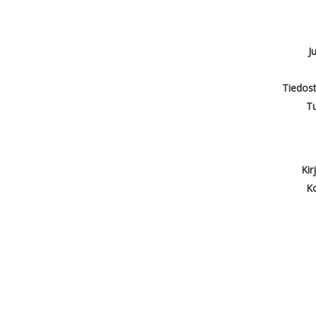
J
Tiedost
T
Kir
Ko