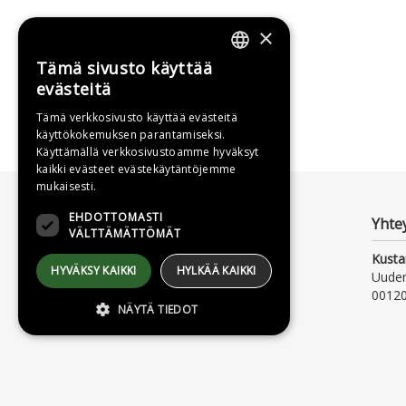
×
Tämä sivusto käyttää
FINNISH
evästeitä
SWEDISH
Tämä verkkosivusto käyttää evästeitä
käyttökokemuksen parantamiseksi.
ENGLISH
Käyttämällä verkkosivustoamme hyväksyt
kaikki evästeet evästekäytäntöjemme
mukaisesti.
EHDOTTOMASTI
VÄLTTÄMÄTTÖMÄT
Yhte
HYVÄKSY KAIKKI
HYLKÄÄ KAIKKI
Kusta
NÄYTÄ TIEDOT
Uude
00120
Ehdottomasti välttämättömät