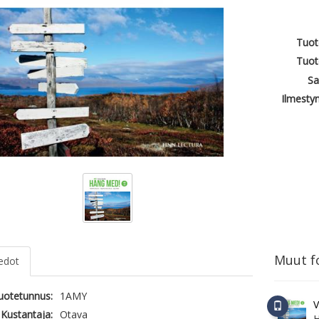
Tuot
Tuot
Sa
Ilmesty
Muut fo
iedot
tuotetunnus:
1AMY
V
Kustantaja:
Otava
H