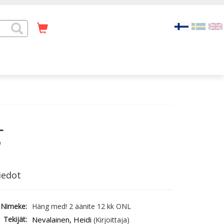
L
a
iedot
Nimeke:
Häng med! 2 äänite 12 kk ONL
Tekijät:
Nevalainen, Heidi
(Kirjoittaja)