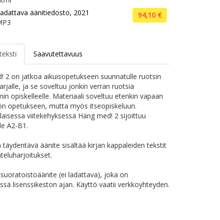
adattava äänitiedosto, 2021
94,10 €
MP3
teksti
Saavutettavuus
 2 on jatkoa aikuisopetukseen suunnatulle ruotsin
arjalle, ja se soveltuu jonkin verran ruotsia
in opiskelleelle. Materiaali soveltuu etenkin vapaan
yön opetukseen, mutta myös itseopiskeluun.
aisessa viitekehyksessä Häng med! 2 sijoittuu
lle A2-B1.
a täydentävä äänite sisältää kirjan kappaleiden tekstit
teluharjoitukset.
suoratoistoäänite (ei ladattava), joka on
issä lisenssikeston ajan. Käyttö vaatii verkkoyhteyden.