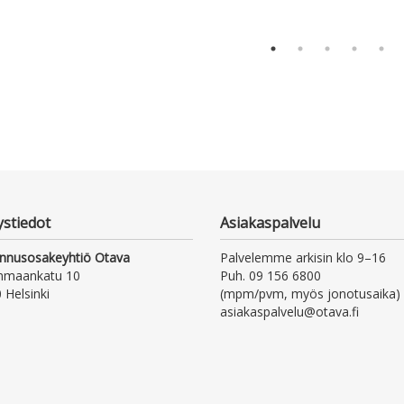
ystiedot
Asiakaspalvelu
nnusosakeyhtiö Otava
Palvelemme arkisin klo 9–16
nmaankatu 10
Puh. 09 156 6800
 Helsinki
(mpm/pvm, myös jonotusaika)
asiakaspalvelu@otava.fi