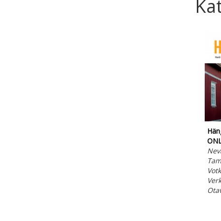
Kat
Häng
ON
Neva
Tam
Votk
Verk
Ota