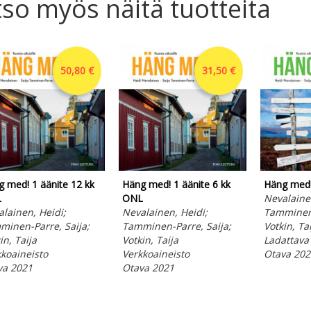
so myös näitä tuotteita
50,80 €
31,50 €
 med! 1 äänite 12 kk
Häng med! 1 äänite 6 kk
Häng med!
L
ONL
Nevalainen
lainen, Heidi;
Nevalainen, Heidi;
Tamminen-
minen-Parre, Saija;
Tamminen-Parre, Saija;
Votkin, Ta
in, Taija
Votkin, Taija
Ladattava 
koaineisto
Verkkoaineisto
Otava 202
va 2021
Otava 2021