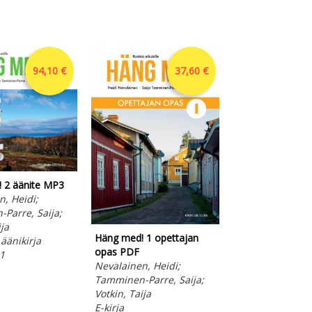
94,10 €
37,60 €
 2 äänite MP3
Häng med! 1 opis
, Heidi;
äänite MP3
Parre, Saija;
Nevalainen, Hei
ija
Tamminen-Parre,
Häng med! 1 opettajan
äänikirja
Votkin, Taija
opas PDF
1
Ladattava ääniki
Nevalainen, Heidi;
Otava 2021
Tamminen-Parre, Saija;
Votkin, Taija
E-kirja