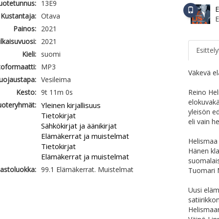
tuotetunnus:
13E9
E
Kustantaja:
Otava
Painos:
2021
ulkaisuvuosi:
2021
Esittely
Kieli:
suomi
oformaatti:
MP3
Väkevä el
uojaustapa:
Vesileima
Kesto:
9t 11m 0s
Reino Hel
elokuvakäs
uoteryhmät:
Yleinen kirjallisuus
yleisön e
Tietokirjat
eli vain h
Sähkökirjat ja äänikirjat
Elämäkerrat ja muistelmat
Helismaa 
Tietokirjat
Hänen kla
Elämäkerrat ja muistelmat
suomalais
jastoluokka:
99.1 Elämäkerrat. Muistelmat
Tuomari N
Uusi eläm
satiirikk
Helismaan