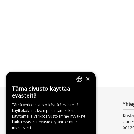
×
Tämä sivusto käyttää
FINNISH
evästeitä
SWEDISH
Yhte
Tämä verkkosivusto käyttää evästeitä
käyttökokemuksen parantamiseksi.
ENGLISH
Kusta
Käyttämällä verkkosivustoamme hyväksyt
Uude
kaikki evästeet evästekäytäntöjemme
00120
mukaisesti.