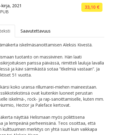
-kirja, 2021
33,10 €
EPUB
teksti
Saavutettavuus
ämäkerta iskelmäsanoittamisen Aleksis Kivestä.
ismaan tuotanto on massiivinen. Hän laati
ikirjoituksen parissa päivässä, riimitteli lauluja lavalla
dessä ja kävi särmikästä sotaa ”itkelmiä vastaan”. Ja
ektiset 51 vuotta.
kärsi koko uransa rillumarei-miehen maineestaan.
ssikkotekstinsä ovat kuitenkin luoneet perustan
elle iskelmä-, rock- ja rap-sanoittamiselle, kuten mm.
urmio, Hector ja Paleface kertovat.
äkerta näyttää Helismaan myös poliittisena
ona ja lempeänä perheenisänä. Teos osoittaa, että
 kulttuurinen merkitys on yhtä suuri kuin vaikkapa