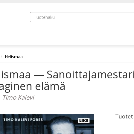
Helismaa
ismaa — Sanoittajamestari
aaginen elämä
, Timo Kalevi
Tuotet