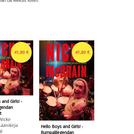
an tai Aleksis Kiven.
41,80 €
41,80 €
and Girls! -
Kone's Prince
gendan
The Colorful Lif
t
Herlin
Nicko
Simon, John
äänikirja
Pehmeäkantinen
Hello Boys and Girls! -
6
Otava 2026
Rumpalilegendan