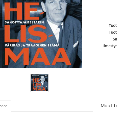
Tuot
Tuot
Sa
Ilmesty
Muut fo
iedot