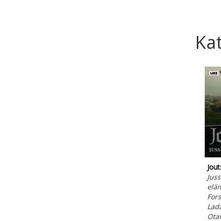
Kat
Jout
Juss
elä
Fors
Lada
Ota