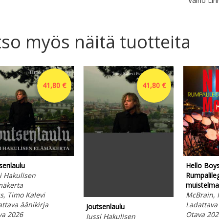
Väinö Linn
so myös näitä tuotteita
41,80 €
41,80 €
senlaulu
Hello Boys 
i Hakulisen
Rumpalile
mäkerta
muistelma
s, Timo Kalevi
McBrain, 
ttava äänikirja
Ladattava 
Joutsenlaulu
va 2026
Otava 202
Jussi Hakulisen