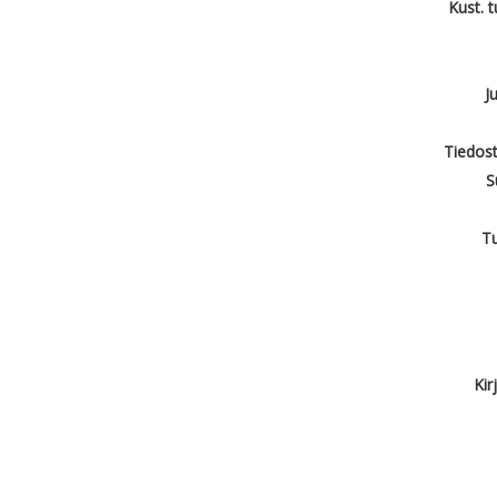
Kust. 
J
Tiedost
S
T
Kir