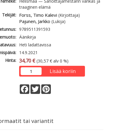
Nimeke:
Helismaa — Sanoittajamestarin värikäs ja
traaginen elämä
Tekijät:
Forss, Timo Kalevi
(Kirjoittaja)
Pajunen, Jarkko
(Lukija)
etunnus:
9789511391593
emuoto:
Äänikirja
atavuus:
Heti ladattavissa
mispäivä:
14.9.2021
Hinta:
34,70 €
(30,57 € alv 0 %)
Lisää koriin
Facebook
Twitter
Pinterest
rmaatit tai variantit