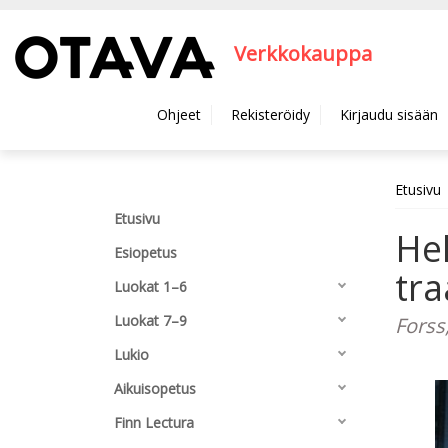
Hyppää pääsisältöön
Verkkokauppa
Ohjeet
Rekisteröidy
Kirjaudu sisään
Etusivu
Etusivu
Hel
Esiopetus
tr
Luokat 1–6
Luokat 7–9
Forss
Lukio
Aikuisopetus
Finn Lectura