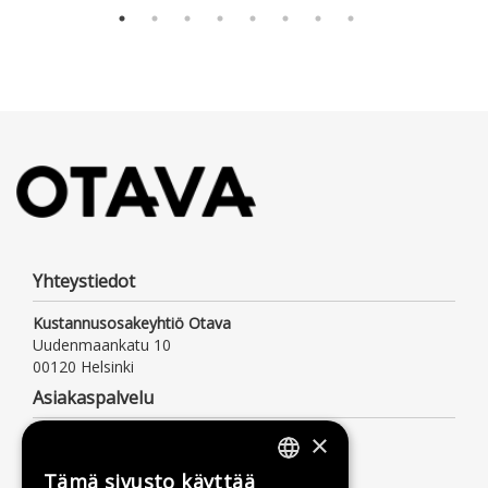
Yhteystiedot
Kustannusosakeyhtiö Otava
Uudenmaankatu 10
00120 Helsinki
Asiakaspalvelu
×
Palvelemme arkisin klo 9–16
Puh. 09 156 6800
Tämä sivusto käyttää
(mpm/pvm, myös jonotusaika)