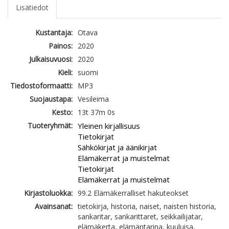
Lisätiedot
Kustantaja:
Otava
Painos:
2020
Julkaisuvuosi:
2020
Kieli:
suomi
Tiedostoformaatti:
MP3
Suojaustapa:
Vesileima
Kesto:
13t 37m 0s
Tuoteryhmät:
Yleinen kirjallisuus
Tietokirjat
Sähkökirjat ja äänikirjat
Elämäkerrat ja muistelmat
Tietokirjat
Elämäkerrat ja muistelmat
Kirjastoluokka:
99.2 Elämäkerralliset hakuteokset
Avainsanat:
tietokirja, historia, naiset, naisten historia,
sankaritar, sankarittaret, seikkailijatar,
elämäkerta, elämäntarina, kuuluisa,