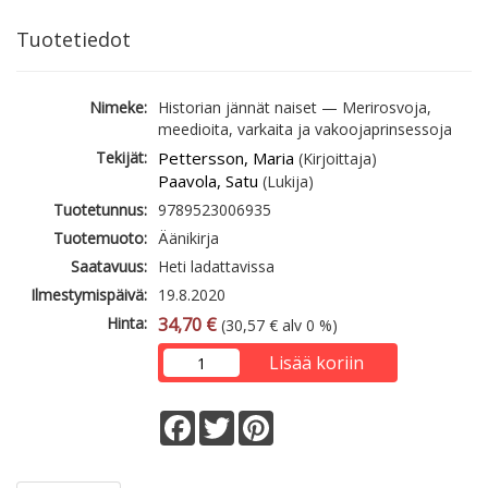
Tuotetiedot
Nimeke:
Historian jännät naiset — Merirosvoja,
meedioita, varkaita ja vakoojaprinsessoja
Tekijät:
Pettersson, Maria
(Kirjoittaja)
Paavola, Satu
(Lukija)
Tuotetunnus:
9789523006935
Tuotemuoto:
Äänikirja
Saatavuus:
Heti ladattavissa
Ilmestymispäivä:
19.8.2020
Hinta:
34,70 €
(30,57 € alv 0 %)
Lisää koriin
Facebook
Twitter
Pinterest