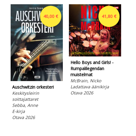
40,00 €
41,80 €
Hello Boys and Girls! -
Rumpalilegendan
muistelmat
McBrain, Nicko
Hel
Ladattava äänikirja
Auschwitzin orkesteri
Rum
Otava 2026
Keskitysleirin
mui
soittajattaret
McB
Sebba, Anne
E-ki
E-kirja
Ota
Otava 2026