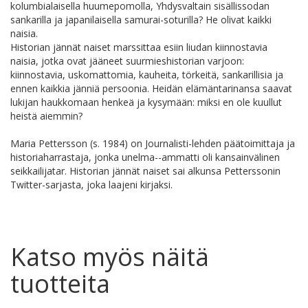
kolumbialaisella huumepomolla, Yhdysvaltain sisällissodan
sankarilla ja japanilaisella samurai-soturilla? He olivat kaikki
naisia.
Historian jännät naiset marssittaa esiin liudan kiinnostavia
naisia, jotka ovat jääneet suurmieshistorian varjoon:
kiinnostavia, uskomattomia, kauheita, törkeitä, sankarillisia ja
ennen kaikkia jänniä persoonia. Heidän elämäntarinansa saavat
lukijan haukkomaan henkeä ja kysymään: miksi en ole kuullut
heistä aiemmin?
Maria Pettersson (s. 1984) on Journalisti-lehden päätoimittaja ja
historiaharrastaja, jonka unelma--ammatti oli kansainvälinen
seikkailijatar. Historian jännät naiset sai alkunsa Petterssonin
Twitter-sarjasta, joka laajeni kirjaksi.
Katso myös näitä
tuotteita