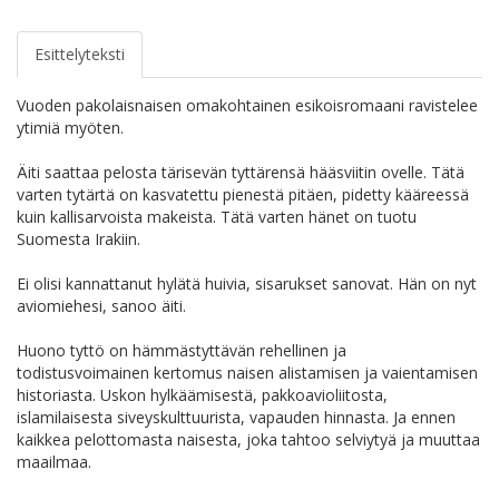
Esittelyteksti
Vuoden pakolaisnaisen omakohtainen esikoisromaani ravistelee
ytimiä myöten.
Äiti saattaa pelosta tärisevän tyttärensä hääsviitin ovelle. Tätä
varten tytärtä on kasvatettu pienestä pitäen, pidetty kääreessä
kuin kallisarvoista makeista. Tätä varten hänet on tuotu
Suomesta Irakiin.
Ei olisi kannattanut hylätä huivia, sisarukset sanovat. Hän on nyt
aviomiehesi, sanoo äiti.
Huono tyttö on hämmästyttävän rehellinen ja
todistusvoimainen kertomus naisen alistamisen ja vaientamisen
historiasta. Uskon hylkäämisestä, pakkoavioliitosta,
islamilaisesta siveyskulttuurista, vapauden hinnasta. Ja ennen
kaikkea pelottomasta naisesta, joka tahtoo selviytyä ja muuttaa
maailmaa.