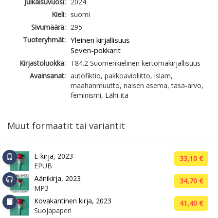
Julkaisuvuosi:
2024
Kieli:
suomi
Sivumäärä:
295
Tuoteryhmät:
Yleinen kirjallisuus
Seven-pokkarit
Kirjastoluokka:
T84.2 Suomenkielinen kertomakirjallisuus
Avainsanat:
autofiktio, pakkoavioliitto, islam,
maahanmuutto, naisen asema, tasa-arvo,
feminismi, Lähi-itä
Muut formaatit tai variantit
E-kirja, 2023
33,10 €
EPUB
Äänikirja, 2023
34,70 €
MP3
Kovakantinen kirja, 2023
41,40 €
Suojapaperi