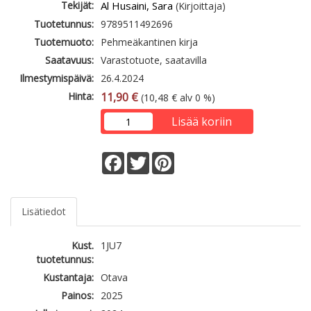
Tekijät:
Al Husaini, Sara
(Kirjoittaja)
Tuotetunnus:
9789511492696
Tuotemuoto:
Pehmeäkantinen kirja
Saatavuus:
Varastotuote, saatavilla
Ilmestymispäivä:
26.4.2024
Hinta:
11,90 €
(10,48 € alv 0 %)
Lisää koriin
Facebook
Twitter
Pinterest
Lisätiedot
Kust.
1JU7
tuotetunnus:
Kustantaja:
Otava
Painos:
2025