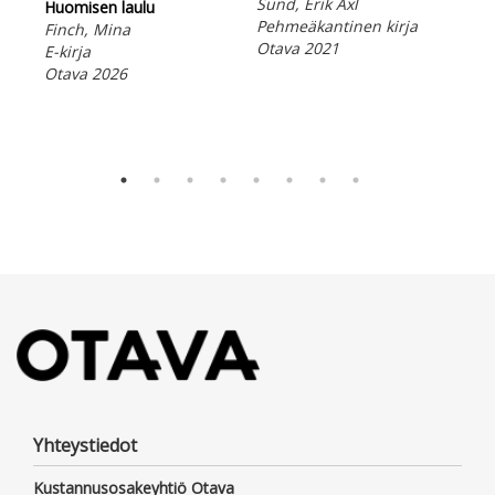
Sund, Erik Axl
Ota
Huomisen laulu
Pehmeäkantinen kirja
Finch, Mina
Otava 2021
E-kirja
Otava 2026
Yhteystiedot
Kustannusosakeyhtiö Otava