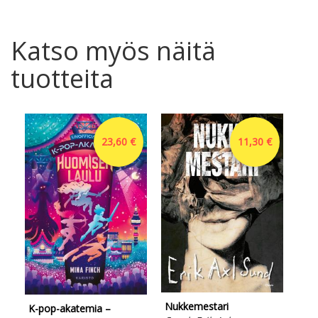
Katso myös näitä
tuotteita
23,60 €
11,30 €
Kon
The
Pek
Sim
Nukkemestari
Peh
K-pop-akatemia –