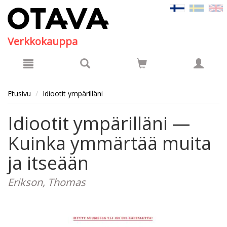
Hyppää pääsisältöön
Verkkokauppa
Etusivu
Idiootit ympärilläni
Idiootit ympärilläni —
Kuinka ymmärtää muita
ja itseään
Erikson, Thomas