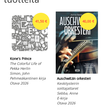
41,50 €
40,00 €
Kone's Prince
The Colorful Life of
Pekka Herlin
Simon, John
Pehmeäkantinen kirja
Auschwitzin orkesteri
K-p
Otava 2026
Keskitysleirin
Huo
soittajattaret
Fin
Sebba, Anne
E-ki
E-kirja
Ota
Otava 2026