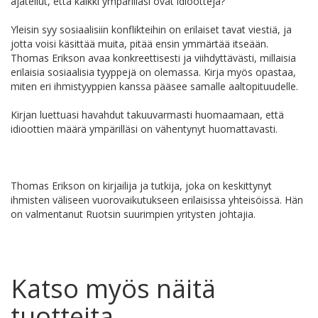
ajatellut, että kaikki ympärilläsi ovat idiootteja?
Yleisin syy sosiaalisiin konflikteihin on erilaiset tavat viestiä, ja
jotta voisi käsittää muita, pitää ensin ymmärtää itseään.
Thomas Erikson avaa konkreettisesti ja viihdyttävästi, millaisia
erilaisia sosiaalisia tyyppejä on olemassa. Kirja myös opastaa,
miten eri ihmistyyppien kanssa pääsee samalle aaltopituudelle.
Kirjan luettuasi havahdut takuuvarmasti huomaamaan, että
idioottien määrä ympärilläsi on vähentynyt huomattavasti.
Thomas Erikson on kirjailija ja tutkija, joka on keskittynyt
ihmisten väliseen vuorovaikutukseen erilaisissa yhteisöissä. Hän
on valmentanut Ruotsin suurimpien yritysten johtajia.
Katso myös näitä
tuotteita