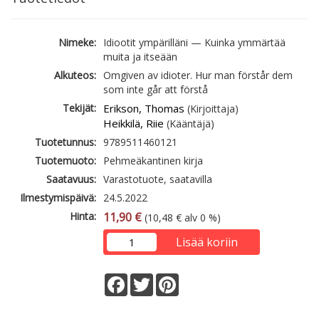
Nimeke:
Idiootit ympärilläni — Kuinka ymmärtää
muita ja itseään
Alkuteos:
Omgiven av idioter. Hur man förstår dem
som inte går att förstå
Tekijät:
Erikson, Thomas
(Kirjoittaja)
Heikkilä, Riie
(Kääntäjä)
Tuotetunnus:
9789511460121
Tuotemuoto:
Pehmeäkantinen kirja
Saatavuus:
Varastotuote, saatavilla
Ilmestymispäivä:
24.5.2022
Hinta:
11,90 €
(10,48 € alv 0 %)
Lisää koriin
Facebook
Twitter
Pinterest