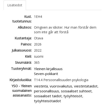
Lisätiedot
Kust.
1EH4
tuotetunnus:
Alkuteos:
Omgiven av idioter. Hur man förstår dem
som inte går att förstå
Kustantaja:
Otava
Painos:
2026
Julkaisuvuosi:
2022
Kieli:
suomi
Sivumäärä:
365
Tuoteryhmät:
Yleinen kirjallisuus
Seven-pokkarit
Kirjastoluokka:
T14.4 Persoonallisuuden psykologia
YSO - Yleinen
viestintä
vuorovaikutus
viestintätaidot
,
,
,
suomalainen
persoonallisuus
sosiaaliset suhteet
,
,
asiasanasto:
sosiaaliset taidot
työyhteisöt
,
,
työyhteisötaidot