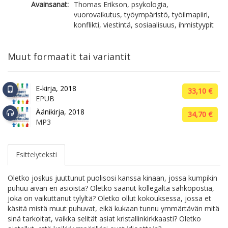
Avainsanat:
Thomas Erikson, psykologia,
vuorovaikutus, työympäristö, työilmapiiri,
konflikti, viestintä, sosiaalisuus, ihmistyypit
Muut formaatit tai variantit
E-kirja, 2018
33,10 €
EPUB
Äänikirja, 2018
34,70 €
MP3
Esittelyteksti
Oletko joskus juuttunut puolisosi kanssa kinaan, jossa kumpikin
puhuu aivan eri asioista? Oletko saanut kollegalta sähköpostia,
joka on vaikuttanut tylyltä? Oletko ollut kokouksessa, jossa et
käsitä mistä muut puhuvat, eikä kukaan tunnu ymmärtävän mitä
sinä tarkoitat, vaikka selität asiat kristallinkirkkaasti? Oletko