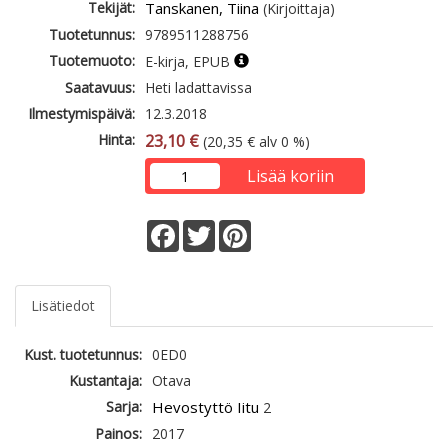
Tekijät:
Tanskanen, Tiina
(Kirjoittaja)
Tuotetunnus:
9789511288756
Tuotemuoto:
E-kirja, EPUB
Saatavuus:
Heti ladattavissa
Ilmestymispäivä:
12.3.2018
Hinta:
23,10 €
(20,35 € alv 0 %)
Lisää koriin
Facebook
Twitter
Pinterest
Lisätiedot
Kust. tuotetunnus:
0ED0
Kustantaja:
Otava
Sarja:
Hevostyttö Iitu
2
Painos:
2017