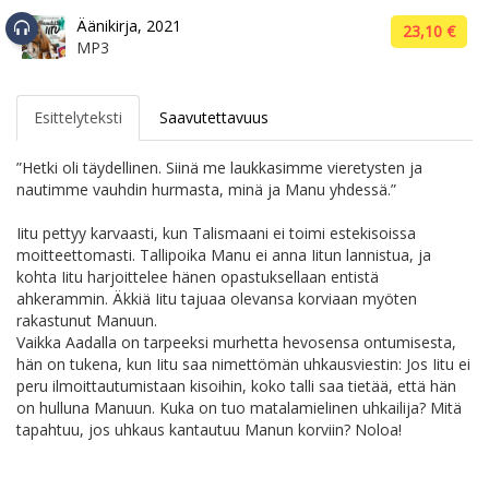
Äänikirja, 2021
23,10 €
MP3
Esittelyteksti
Saavutettavuus
”Hetki oli täydellinen. Siinä me laukkasimme vieretysten ja
nautimme vauhdin hurmasta, minä ja Manu yhdessä.”
Iitu pettyy karvaasti, kun Talismaani ei toimi este­kisoissa
moitteettomasti. Tallipoika Manu ei anna Iitun lannistua, ja
kohta Iitu harjoittelee hänen opastuksellaan entistä
ahkerammin. Äkkiä Iitu tajuaa olevansa korviaan myöten
rakastunut Manuun.
Vaikka Aadalla on tarpeeksi murhetta hevosensa ontumisesta,
hän on tukena, kun Iitu saa nimet­tömän uhkausviestin: Jos Iitu ei
peru ilmoittautumistaan kisoihin, koko talli saa tietää, että hän
on hulluna Manuun. Kuka on tuo matalamielinen uhkailija? Mitä
tapahtuu, jos uhkaus kantautuu Manun korviin? Noloa!