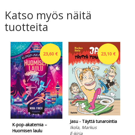
Katso myös näitä
tuotteita
23,60 €
23,10 €
Mun
Jäg
Lad
Ota
Jasu - Täyttä tunarointia
K-pop-akatemia –
Ikola, Markus
Huomisen laulu
E-kirja