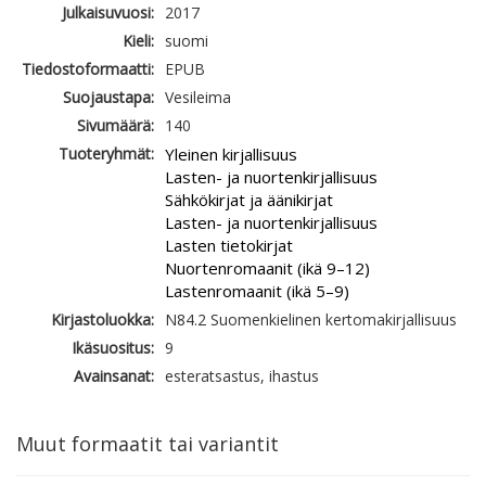
Julkaisuvuosi:
2017
Kieli:
suomi
Tiedostoformaatti:
EPUB
Suojaustapa:
Vesileima
Sivumäärä:
140
Tuoteryhmät:
Yleinen kirjallisuus
Lasten- ja nuortenkirjallisuus
Sähkökirjat ja äänikirjat
Lasten- ja nuortenkirjallisuus
Lasten tietokirjat
Nuortenromaanit (ikä 9–12)
Lastenromaanit (ikä 5–9)
Kirjastoluokka:
N84.2 Suomenkielinen kertomakirjallisuus
Ikäsuositus:
9
Avainsanat:
esteratsastus, ihastus
Muut formaatit tai variantit