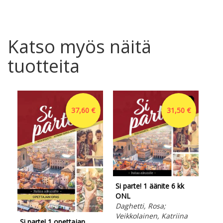
Katso myös näitä
tuotteita
37,60 €
31,50 €
Si parte! 1 äänite 6 kk
ONL
Daghetti, Rosa;
Veikkolainen, Katriina
Si parte! 1 opettajan
Si 