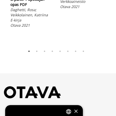
Verkkoaineisto
opas PDF
opa
Otava 2021
Daghetti, Rosa;
Dag
Veikkolainen, Katriina
Kar
E-kirja
Mat
Otava 2021
E-ki
Ota
×
Yhteystiedot