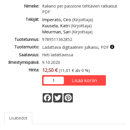
Nimeke:
Italiano per passione tehtävien ratkaisut
PDF
Tekijät:
Imperato, Ciro
(Kirjoittaja)
Kuusela, Katri
(Kirjoittaja)
Meurman, Sari
(Kirjoittaja)
Tuotetunnus:
9789511362852
Tuotemuoto:
Ladattava digitaalinen julkaisu, PDF
Saatavuus:
Heti ladattavissa
Ilmestymispäivä:
9.10.2020
Hinta:
12,50 €
(11,01 € alv 0 %)
Lisää koriin
Facebook
Twitter
Pinterest
Lisätiedot