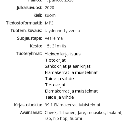
Julkaisuvuosi:
2020
Kieli:
suomi
Tiedostoformaatti:
MP3
Tuotem. kuvaus:
täydennetty versio
Suojaustapa:
Vesileima
Kesto:
15t 31m 0s
Tuoteryhmät:
Yleinen kirjallisuus
Tietokirjat
Sähkökirjat ja äänikirjat
Elämäkerrat ja muistelmat
Taide ja viihde
Tietokirjat
Elämäkerrat ja muistelmat
Taide ja viihde
Kirjastoluokka:
99.1 Elämäkerrat. Muistelmat
Avainsanat:
Cheek, Tiihonen, Jare, muusikot, laulajat,
rap, hip hop, Suomi