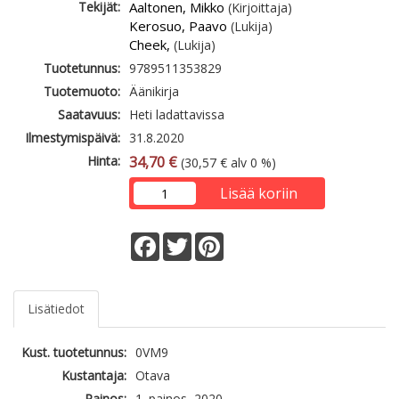
Tekijät:
Aaltonen, Mikko
(Kirjoittaja)
Kerosuo, Paavo
(Lukija)
Cheek,
(Lukija)
Tuotetunnus:
9789511353829
Tuotemuoto:
Äänikirja
Saatavuus:
Heti ladattavissa
Ilmestymispäivä:
31.8.2020
Hinta:
34,70 €
(30,57 € alv 0 %)
Lisää koriin
Facebook
Twitter
Pinterest
Lisätiedot
Kust. tuotetunnus:
0VM9
Kustantaja:
Otava
Painos:
1. painos, 2020