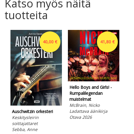
Katso myös näitä
tuotteita
40,00 €
41,80 €
Hello Boys and Girls! -
Rumpalilegendan
muistelmat
McBrain, Nicko
Hel
Ladattava äänikirja
Auschwitzin orkesteri
Rum
Otava 2026
Keskitysleirin
mui
soittajattaret
McB
Sebba, Anne