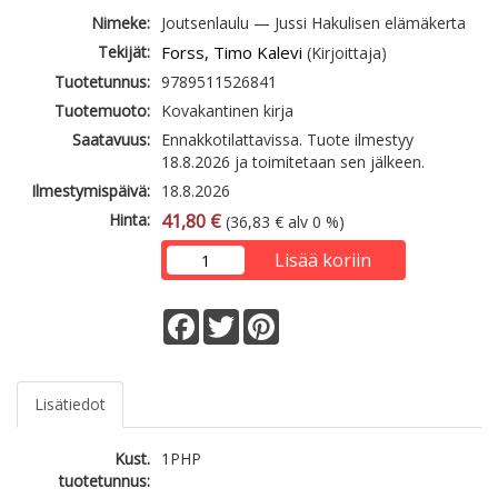
Nimeke:
Joutsenlaulu — Jussi Hakulisen elämäkerta
Tekijät:
Forss, Timo Kalevi
(Kirjoittaja)
Tuotetunnus:
9789511526841
Tuotemuoto:
Kovakantinen kirja
Saatavuus:
Ennakkotilattavissa. Tuote ilmestyy
18.8.2026 ja toimitetaan sen jälkeen.
Ilmestymispäivä:
18.8.2026
Hinta:
41,80 €
(36,83 € alv 0 %)
Lisää koriin
Facebook
Twitter
Pinterest
Lisätiedot
Kust.
1PHP
tuotetunnus: