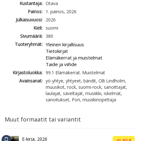
Kustantaja:
Otava
Painos:
1. painos, 2026
Julkaisuvuosi:
2026
Kieli:
suomi
Sivumäärä:
380
Tuoteryhmät:
Yleinen kirjallisuus
Tietokirjat
Elämäkerrat ja muistelmat
Taide ja viihde
Kirjastoluokka:
99.1 Elämäkerrat. Muistelmat
Avainsanat:
yö-yhtye, yhtyeet, bändit, Olli Lindholm,
muusikot, rock, suomi-rock, sanoittajat,
laulajat, säveltäjät, musiikki, iskelmät,
sanoitukset, Pori, musiikinopettaja
Muut formaatit tai variantit
E-kirja, 2026
41,80 €