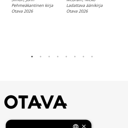
Hel
Pehmeäkantinen kirja
Ladattava äänikirja
Rum
Otava 2026
Otava 2026
mui
McB
E-ki
Ota
×
Yhteystiedot