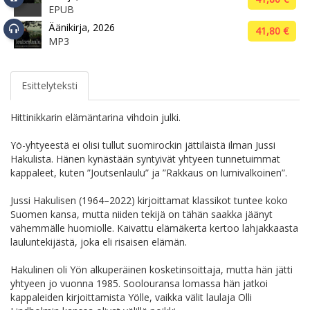
EPUB
Äänikirja, 2026
41,80 €
MP3
Esittelyteksti
Hittinikkarin elämäntarina vihdoin julki.
Yö-yhtyeestä ei olisi tullut suomirockin jättiläistä ilman Jussi
Hakulista. Hänen kynästään syntyivät yhtyeen tunnetuimmat
kappaleet, kuten ”Joutsenlaulu” ja ”Rakkaus on lumivalkoinen”.
Jussi Hakulisen (1964–2022) kirjoittamat klassikot tuntee koko
Suomen kansa, mutta niiden tekijä on tähän saakka jäänyt
vähemmälle huomiolle. Kaivattu elämäkerta kertoo lahjakkaasta
lauluntekijästä, joka eli risaisen elämän.
Hakulinen oli Yön alkuperäinen kosketinsoittaja, mutta hän jätti
yhtyeen jo vuonna 1985. Soolouransa lomassa hän jatkoi
kappaleiden kirjoittamista Yölle, vaikka välit laulaja Olli