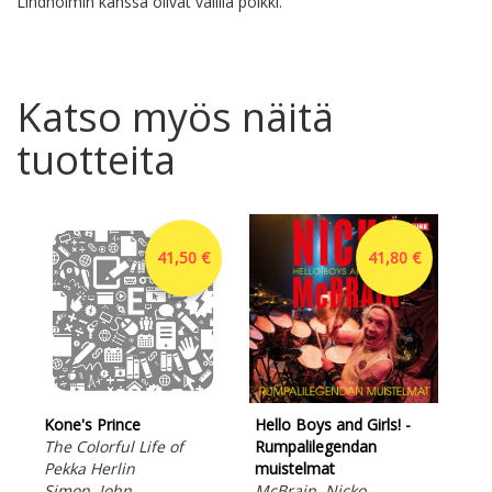
Lindholmin kanssa olivat välillä poikki.
Katso myös näitä
tuotteita
41,50 €
41,80 €
Kone's Prince
Hello Boys and Girls! -
The Colorful Life of
Rumpalilegendan
Pekka Herlin
muistelmat
Simon, John
McBrain, Nicko