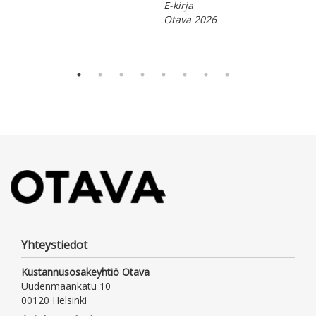
E-kirja
Las
Otava 2026
E-ki
Ota
Yhteystiedot
Kustannusosakeyhtiö Otava
Uudenmaankatu 10
00120 Helsinki