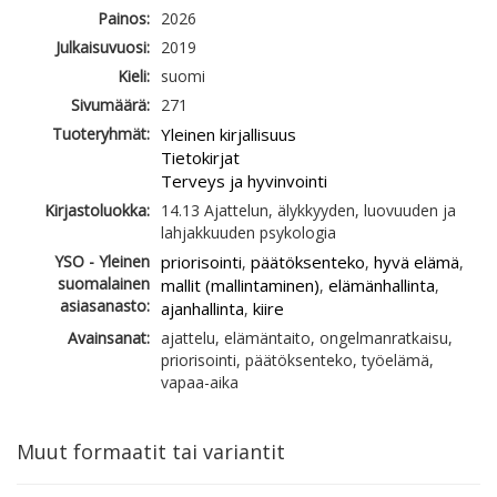
Painos:
2026
Julkaisuvuosi:
2019
Kieli:
suomi
Sivumäärä:
271
Tuoteryhmät:
Yleinen kirjallisuus
Tietokirjat
Terveys ja hyvinvointi
Kirjastoluokka:
14.13 Ajattelun, älykkyyden, luovuuden ja
lahjakkuuden psykologia
YSO - Yleinen
priorisointi
päätöksenteko
hyvä elämä
,
,
,
suomalainen
mallit (mallintaminen)
elämänhallinta
,
,
asiasanasto:
ajanhallinta
kiire
,
Avainsanat:
ajattelu, elämäntaito, ongelmanratkaisu,
priorisointi, päätöksenteko, työelämä,
vapaa-aika
Muut formaatit tai variantit