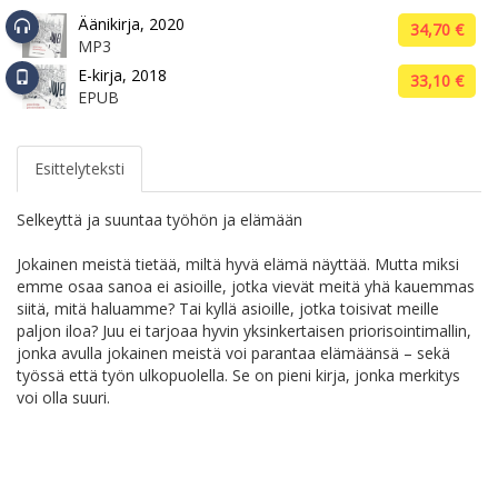
Äänikirja, 2020
34,70 €
MP3
E-kirja, 2018
33,10 €
EPUB
Esittelyteksti
Selkeyttä ja suuntaa työhön ja elämään
Jokainen meistä tietää, miltä hyvä elämä näyttää. Mutta miksi
emme osaa sanoa ei asioille, jotka vievät meitä yhä kauemmas
siitä, mitä haluamme? Tai kyllä asioille, jotka toisivat meille
paljon iloa? Juu ei tarjoaa hyvin yksinkertaisen priorisointimallin,
jonka avulla jokainen meistä voi parantaa elämäänsä – sekä
työssä että työn ulkopuolella. Se on pieni kirja, jonka merkitys
voi olla suuri.