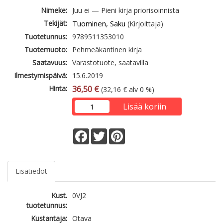
Nimeke:
Juu ei — Pieni kirja priorisoinnista
Tekijät:
Tuominen, Saku
(Kirjoittaja)
Tuotetunnus:
9789511353010
Tuotemuoto:
Pehmeäkantinen kirja
Saatavuus:
Varastotuote, saatavilla
Ilmestymispäivä:
15.6.2019
Hinta:
36,50 €
(32,16 € alv 0 %)
Lisää koriin
Facebook
Twitter
Pinterest
Lisätiedot
Kust.
0VJ2
tuotetunnus:
Kustantaja:
Otava