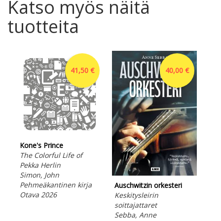
Katso myös näitä
tuotteita
41,50 €
40,00 €
Kone's Prince
The Colorful Life of
Pekka Herlin
Simon, John
Pehmeäkantinen kirja
Auschwitzin orkesteri
Otava 2026
Keskitysleirin
Roo
soittajattaret
Mit
Sebba, Anne
ja 