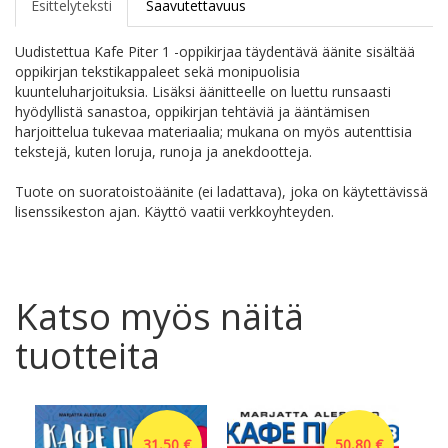
Esittelyteksti
Saavutettavuus
Uudistettua Kafe Piter 1 -oppikirjaa täydentävä äänite sisältää
oppikirjan tekstikappaleet sekä monipuolisia
kuunteluharjoituksia. Lisäksi äänitteelle on luettu runsaasti
hyödyllistä sanastoa, oppikirjan tehtäviä ja ääntämisen
harjoittelua tukevaa materiaalia; mukana on myös autenttisia
tekstejä, kuten loruja, runoja ja anekdootteja.
Tuote on suoratoistoäänite (ei ladattava), joka on käytettävissä
lisenssikeston ajan. Käyttö vaatii verkkoyhteyden.
Katso myös näitä
tuotteita
31,50 €
50,80 €