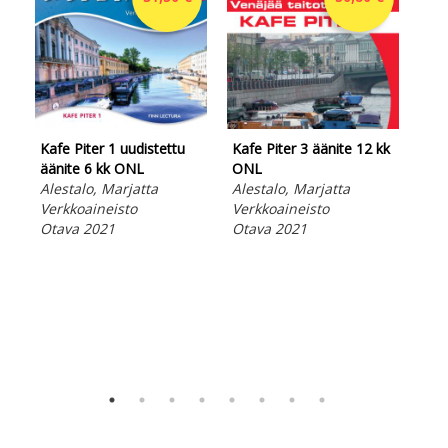
Kafe Piter 1 uudistettu
Kafe Piter 3 äänite 12 kk
Kaf
äänite 6 kk ONL
ONL
ON
Alestalo, Marjatta
Alestalo, Marjatta
Ale
Verkkoaineisto
Verkkoaineisto
Ver
Otava 2021
Otava 2021
Ota