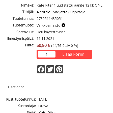
Nimeke:
Kafe Piter 1 uudistettu äänite 12 kk ONL
Tekijät:
Alestalo, Marjatta
(Kirjoittaja)
Tuotetunnus:
9789511435051
Tuotemuoto:
Verkkoaineisto
Saatavuus:
Heti käytettävissä
Ilmestymispäivä:
11.11.2021
Hinta:
50,80 €
(44,76 € alv 0 %)
Lisää koriin
Facebook
Twitter
Pinterest
Lisätiedot
Kust. tuotetunnus:
1ATL
Kustantaja:
Otava
Sarja:
Kafe Piter