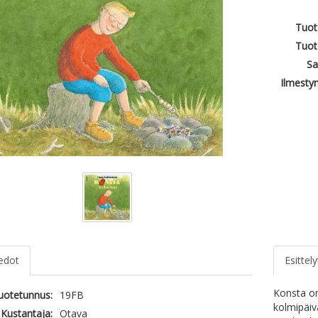
Tuot
Tuot
Sa
Ilmesty
iedot
Esittely
Konsta on
tuotetunnus:
19FB
kolmipäiv
Kustantaja:
Otava