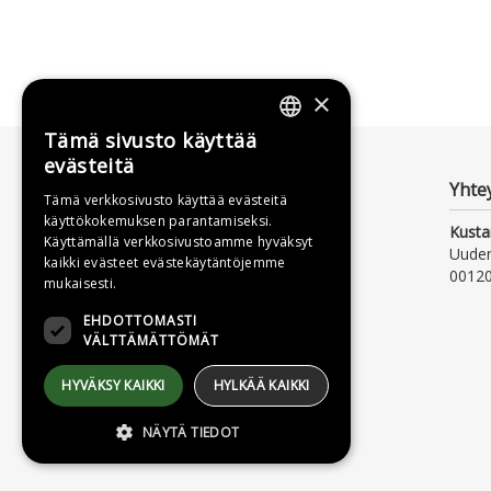
×
Tämä sivusto käyttää
FINNISH
evästeitä
SWEDISH
Yhte
Tämä verkkosivusto käyttää evästeitä
käyttökokemuksen parantamiseksi.
ENGLISH
Kusta
Käyttämällä verkkosivustoamme hyväksyt
Uude
kaikki evästeet evästekäytäntöjemme
00120
mukaisesti.
EHDOTTOMASTI
VÄLTTÄMÄTTÖMÄT
HYVÄKSY KAIKKI
HYLKÄÄ KAIKKI
NÄYTÄ TIEDOT