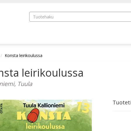
Konsta leirikoulussa
sta leirikoulussa
oniemi, Tuula
Tuotet