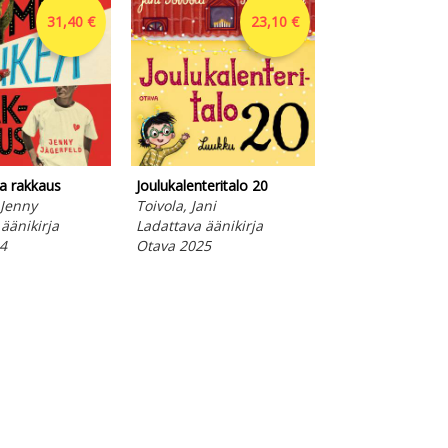
31,40 €
23,10 €
a rakkaus
Joulukalenteritalo 20
Joulukalenterital
 Jenny
Toivola, Jani
Toivola, Jani
äänikirja
Ladattava äänikirja
Ladattava ääniki
4
Otava 2025
Otava 2025