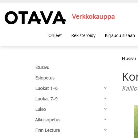
Hyppää pääsisältöön
Verkkokauppa
Ohjeet
Rekisteröidy
Kirjaudu sisään
Etusivu
Etusivu
Kon
Esiopetus
Kalli
Luokat 1–6
Luokat 7–9
Lukio
Aikuisopetus
Finn Lectura