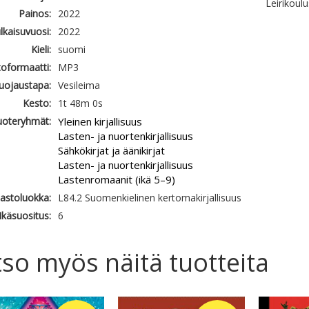
Leirikoul
Painos:
2022
ulkaisuvuosi:
2022
Kieli:
suomi
oformaatti:
MP3
uojaustapa:
Vesileima
Kesto:
1t 48m 0s
uoteryhmät:
Yleinen kirjallisuus
Lasten- ja nuortenkirjallisuus
Sähkökirjat ja äänikirjat
Lasten- ja nuortenkirjallisuus
Lastenromaanit (ikä 5–9)
jastoluokka:
L84.2 Suomenkielinen kertomakirjallisuus
Ikäsuositus:
6
so myös näitä tuotteita