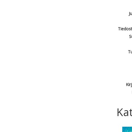
J
Tiedost
S
T
Kir
Kat