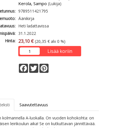
Kerola, Sampo
(Lukija)
etunnus:
9789511421795
emuoto:
Äänikirja
atavuus:
Heti ladattavissa
mispäivä:
31.1.2022
Hinta:
23,10 €
(20,35 € alv 0 %)
Lisää koriin
Facebook
Twitter
Pinterest
teksti
Saavutettavuus
 kolmannella A-luokalla. On vuoden kohokohta: on
äisen leirikoulun aika! Se on kutkuttavan jännittävää.