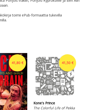
lta Pohjois-Irakiin, Pohjois-Kyprokselle ja Ben Alin
siaan.
ökirja toimii ePub-formaattia tukevilla
illa.
41,80 €
41,50 €
Kone's Prince
The Colorful Life of Pekka