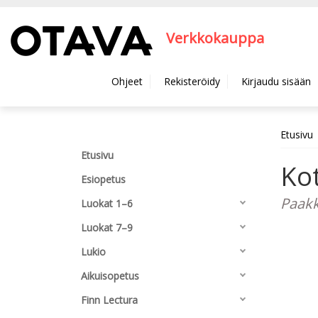
Hyppää pääsisältöön
Verkkokauppa
Ohjeet
Rekisteröidy
Kirjaudu sisään
Etusivu
Etusivu
Kot
Esiopetus
Paakk
Luokat 1–6
Luokat 7–9
Lukio
Aikuisopetus
Finn Lectura