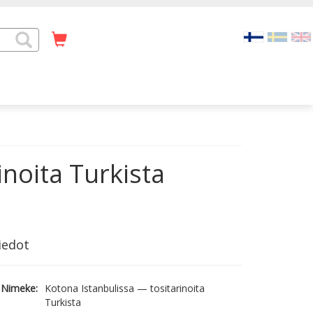
inoita Turkista
iedot
Nimeke:
Kotona Istanbulissa — tositarinoita
Turkista