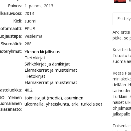
Painos:
1. painos, 2013
ulkaisuvuosi:
2013
Esittely
Kieli:
suomi
oformaatti:
EPUB
Arki erosi
uojaustapa:
Vesileima
pitkä, se 
Sivumäärä:
288
Kuvittelit
uoteryhmät:
Yleinen kirjallisuus
Tutustu t
Tietokirjat
suomalais
Sähkökirjat ja äänikirjat
Elämäkerrat ja muistelmat
Reeta Paa
Tietokirjat
miniäkoke
Elämäkerrat ja muistelmat
tiellään.
jastoluokka:
40.2
tarinoide
Turkkiin 
SO - Yleinen
toimittajat (media)
asuminen
,
naiset ulk
uomalainen
ulkomailla
yhteiskunta
arki
turkkilaiset
,
,
,
ohjelmast
siasanasto:
jalkapall
Toisenlai