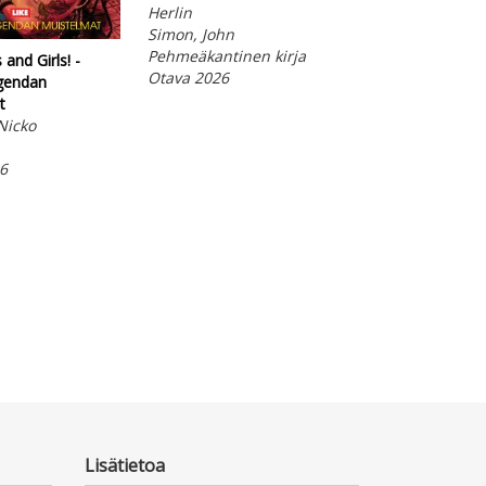
Herlin
Simon, John
Pehmeäkantinen kirja
and Girls! -
Otava 2026
gendan
Keskusteluja
t
kuolemanselliss
Nicko
Bergfeldt, Carin
E-kirja
6
Otava 2024
Lisätietoa