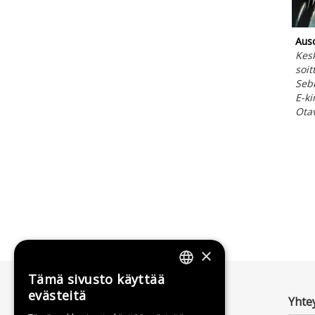
Ausc
Kesk
soit
Seb
E-ki
Ota
×
Tämä sivusto käyttää
FINNISH
evästeitä
Yhte
SWEDISH