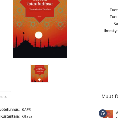
Tuot
Tuot
Sa
Ilmesty
Muut fo
iedot
tuotetunnus:
0AE3
Ä
Kustantaja:
Otava