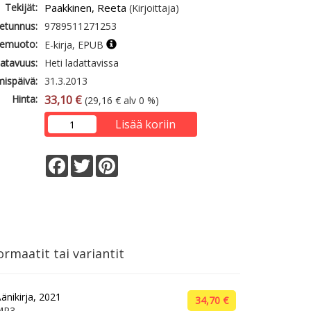
Tekijät:
Paakkinen, Reeta
(Kirjoittaja)
etunnus:
9789511271253
emuoto:
E-kirja, EPUB
atavuus:
Heti ladattavissa
mispäivä:
31.3.2013
Hinta:
33,10 €
(29,16 € alv 0 %)
Lisää koriin
Facebook
Twitter
Pinterest
rmaatit tai variantit
änikirja, 2021
34,70 €
MP3