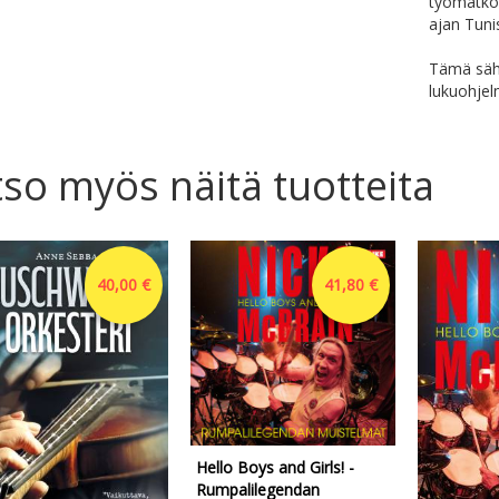
työmatkoi
ajan Tuni
Tämä sähk
lukuohjelm
so myös näitä tuotteita
40,00 €
41,80 €
Hello Boys and Girls! -
Rumpalilegendan