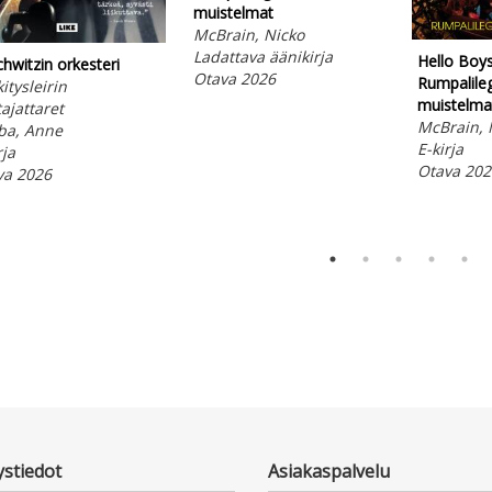
muistelmat
McBrain, Nicko
Ladattava äänikirja
Hello Boys 
hwitzin orkesteri
Otava 2026
Rumpalile
itysleirin
muistelma
tajattaret
McBrain, 
ba, Anne
E-kirja
rja
Otava 202
va 2026
ystiedot
Asiakaspalvelu