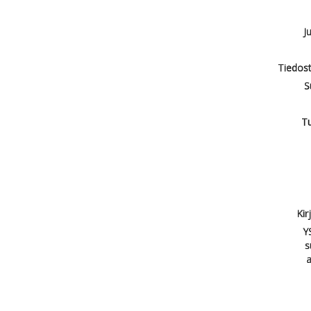
J
Tiedost
S
T
Kir
Y
s
a