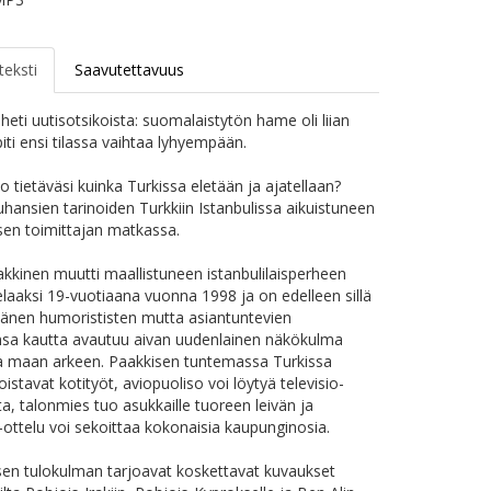
teksti
Saavutettavuus
 heti uutisotsikoista: suomalaistytön hame oli liian
piti ensi tilassa vaihtaa lyhyempään.
ko tietäväsi kuinka Turkissa eletään ja ajatellaan?
uhansien tarinoiden Turkkiin Istanbulissa aikuistuneen
en toimittajan matkassa.
kkinen muutti maallistuneen istanbulilaisperheen
laaksi 19-vuotiaana vuonna 1998 ja on edelleen sillä
 Hänen humorististen mutta asiantuntevien
nsa kautta avautuu aivan uudenlainen näkökulma
ja maan arkeen. Paakkisen tuntemassa Turkissa
oistavat kotityöt, aviopuoliso voi löytyä televisio-
a, talonmies tuo asukkaille tuoreen leivän ja
o-ottelu voi sekoittaa kokonaisia kaupunginosia.
sen tulokulman tarjoavat koskettavat kuvaukset