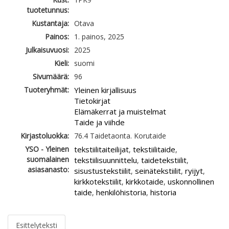
tuotetunnus:
Kustantaja:
Otava
Painos:
1. painos, 2025
Julkaisuvuosi:
2025
Kieli:
suomi
Sivumäärä:
96
Tuoteryhmät:
Yleinen kirjallisuus
Tietokirjat
Elämäkerrat ja muistelmat
Taide ja viihde
Kirjastoluokka:
76.4 Taidetaonta. Korutaide
YSO - Yleinen
tekstiilitaiteilijat
tekstiilitaide
,
,
suomalainen
tekstiilisuunnittelu
taidetekstiilit
,
,
asiasanasto:
sisustustekstiilit
seinätekstiilit
ryijyt
,
,
,
kirkkotekstiilit
kirkkotaide
uskonnollinen
,
,
taide
henkilöhistoria
historia
,
,
Esittelyteksti