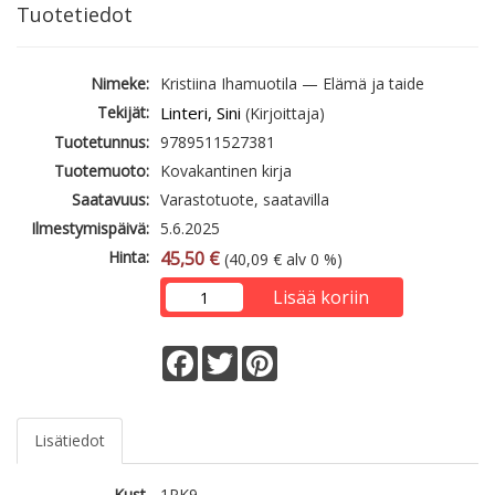
Tuotetiedot
Nimeke:
Kristiina Ihamuotila — Elämä ja taide
Tekijät:
Linteri, Sini
(Kirjoittaja)
Tuotetunnus:
9789511527381
Tuotemuoto:
Kovakantinen kirja
Saatavuus:
Varastotuote, saatavilla
Ilmestymispäivä:
5.6.2025
Hinta:
45,50 €
(40,09 € alv 0 %)
Lisää koriin
Facebook
Twitter
Pinterest
Lisätiedot
Kust.
1PK9