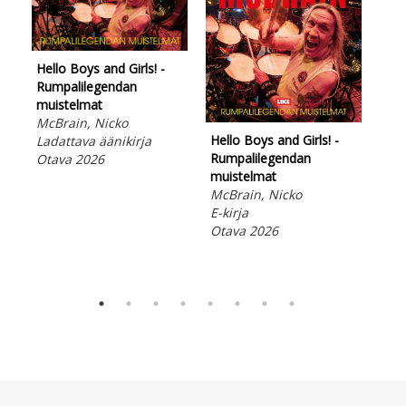
Hello Boys and Girls! -
Rumpalilegendan
muistelmat
McBrain, Nicko
Hello Boys and Girls! -
Hel
Ladattava äänikirja
Rumpalilegendan
Rum
Otava 2026
muistelmat
mui
McBrain, Nicko
McB
E-kirja
Kov
Otava 2026
Ota