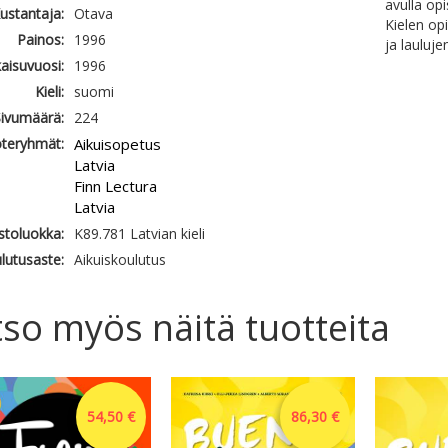
avulla op
ustantaja:
Otava
Kielen op
Painos:
1996
ja lauluje
kaisuvuosi:
1996
Kieli:
suomi
ivumäärä:
224
teryhmät:
Aikuisopetus
Latvia
Finn Lectura
Latvia
astoluokka:
K89.781 Latvian kieli
lutusaste:
Aikuiskoulutus
so myös näitä tuotteita
54,50 €
86,30 €