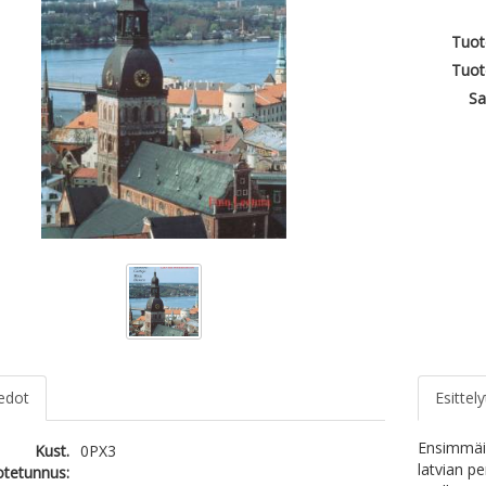
Tuot
Tuot
Sa
iedot
Esittely
Ensimmäin
Kust.
0PX3
latvian p
otetunnus: