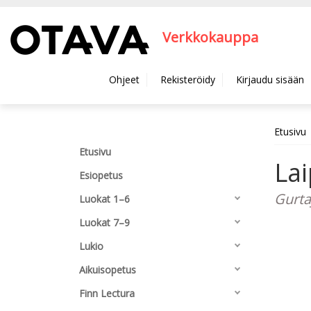
Hyppää pääsisältöön
Verkkokauppa
Ohjeet
Rekisteröidy
Kirjaudu sisään
Etusivu
Etusivu
Lai
Esiopetus
Gurtaj
Luokat 1–6
Luokat 7–9
Lukio
Aikuisopetus
Finn Lectura