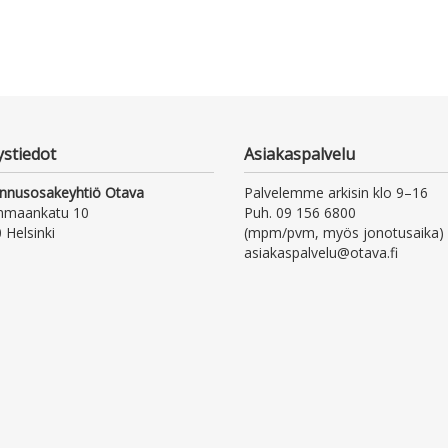
ystiedot
Asiakaspalvelu
nnusosakeyhtiö Otava
Palvelemme arkisin klo 9–16
nmaankatu 10
Puh. 09 156 6800
 Helsinki
(mpm/pvm, myös jonotusaika)
asiakaspalvelu@otava.fi