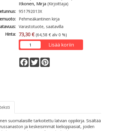
Itkonen, Mirja
(Kirjoittaja)
etunnus:
951792013X
emuoto:
Pehmeäkantinen kirja
atavuus:
Varastotuote, saatavilla
Hinta:
73,30 €
(64,58 € alv 0 %)
Lisää koriin
Facebook
Twitter
Pinterest
teksti
en suomalaisille tarkoitettu latvian oppikirja. Sisältää
erussanaston ja keskeisimmät kielioppiasiat, joiden