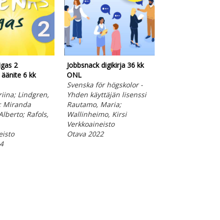
gas 2
Jobbsnack digikirja 36 kk
Dive into English
 äänite 6 kk
ONL
MP3
Svenska för högskolor -
Englantia aikuis
riina; Lindgren,
Yhden käyttäjän lisenssi
perusopetukse
a; Miranda
Rautamo, Maria;
Helkearo, Minna
Alberto; Rafols,
Wallinheimo, Kirsi
Nina
Verkkoaineisto
Ladattava ääniki
eisto
Otava 2022
Otava 2022
4