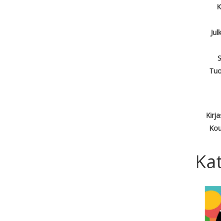
K
Jul
S
Tuo
Kirj
Kou
Kat