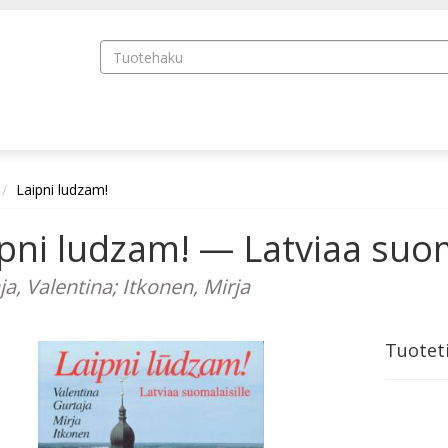
Laipni ludzam!
pni ludzam! — Latviaa suom
a, Valentina; Itkonen, Mirja
Tuotet