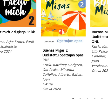
t mich 2 digikirja 36 kk
Buenas Mi
L
Uudistettu
co, Arja; Kudel, Pauli
ONL
koaineisto
Kurki, Kat
Buenas Migas 2
va 2024
Olli-Pekk
Uudistettu opettajan opas
Cañellas, 
PDF
Juan
Kurki, Katriina; Lindgren,
Verkkoain
Olli-Pekka; Miranda
Otava 202
Cañellas, Alberto; Rafols,
Juan
E-kirja
Otava 2024