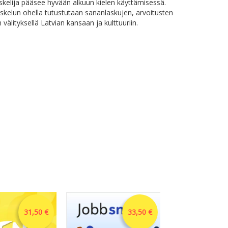
iskelija pääsee hyvään alkuun kielen käyttämisessä.
iskelun ohella tutustutaan sananlaskujen, arvoitusten
n välityksellä Latvian kansaan ja kulttuuriin.
31,50 €
33,50 €