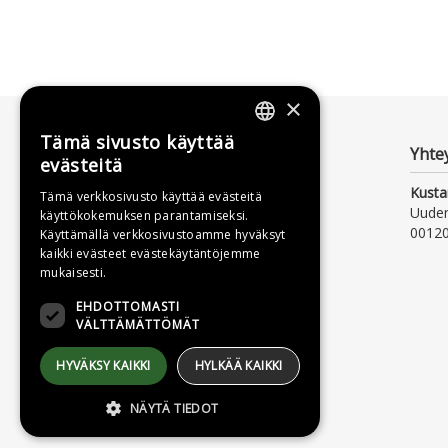
×
Tämä sivusto käyttää
FINNISH
Yhte
evästeitä
SWEDISH
Kusta
Tämä verkkosivusto käyttää evästeitä
Uude
käyttökokemuksen parantamiseksi.
ENGLISH
00120
Käyttämällä verkkosivustoamme hyväksyt
kaikki evästeet evästekäytäntöjemme
mukaisesti.
EHDOTTOMASTI
VÄLTTÄMÄTTÖMÄT
HYVÄKSY KAIKKI
HYLKÄÄ KAIKKI
NÄYTÄ TIEDOT