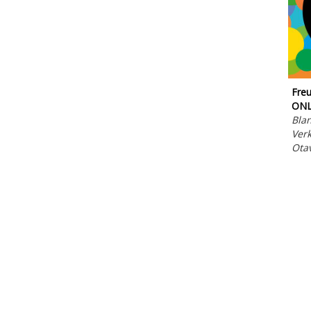
Freu
ON
Blan
Verk
Ota