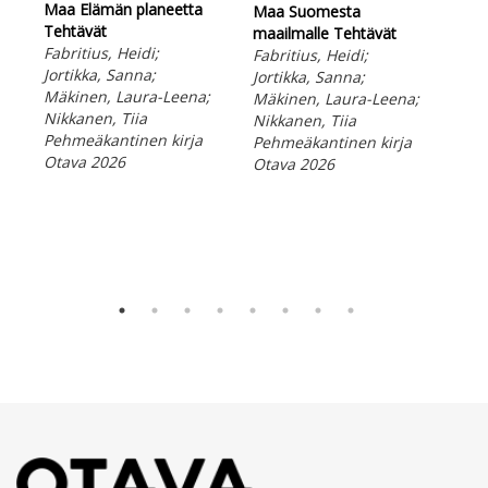
Maa
Maa Elämän planeetta
Maa Suomesta
Fab
Tehtävät
maailmalle Tehtävät
Jor
Fabritius, Heidi;
Fabritius, Heidi;
Mäk
Jortikka, Sanna;
Jortikka, Sanna;
Nik
Mäkinen, Laura-Leena;
Mäkinen, Laura-Leena;
Peh
Nikkanen, Tiia
Nikkanen, Tiia
Ota
Pehmeäkantinen kirja
Pehmeäkantinen kirja
Otava 2026
Otava 2026