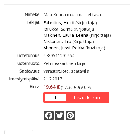
Nimeke:
Maa Kotina maailma Tehtävät
Tekijät:
Fabritius, Heidi
(Kirjoittaja)
Jortikka, Sanna
(Kirjoittaja)
Mäkinen, Laura-Leena
(Kirjoittaja)
Nikkanen, Tiia
(Kirjoittaja)
Ahonen, Jussi-Pekka
(Kuvittaja)
Tuotetunnus:
9789511291954
Tuotemuoto:
Pehmeäkantinen kirja
Saatavuus:
Varastotuote, saatavilla
Ilmestymispäivä:
21.2.2017
Hinta:
19,64 €
(17,30 € alv 0 %)
Lisää koriin
Facebook
Twitter
Pinterest