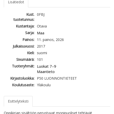
Lisätiedot
Kust.
0FBJ
tuotetunnus:
Kustantaja:
Otava
Sarja:
Maa
Painos:
11. painos, 2026
Julkaisuvuosi:
2017
Kieli:
suomi
Sivumäärä:
101
Tuoteryhmät:
Luokat 7–9
Maantieto
Kirjastoluokka:
P50 LUONNONTIETEET
Koulutusaste:
Yläkoulu
Esittelyteksti
Oppikirjan sisältöön perustuvat monipuoliset tehtävät