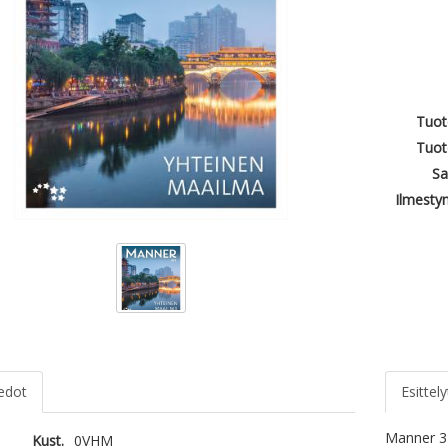
Tuot
Tuot
Sa
Ilmesty
iedot
Esittely
Manner 3 
Kust.
0VHM