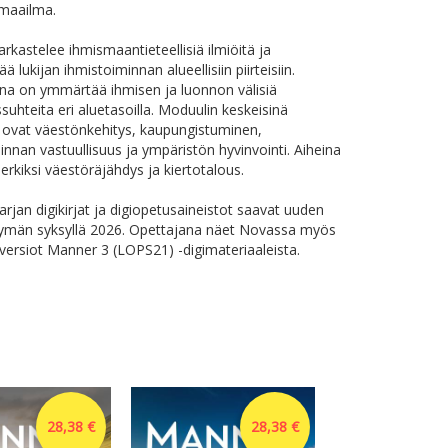
 maailma.
arkastelee ihmismaantieteellisiä ilmiöitä ja
ä lukijan ihmistoiminnan alueellisiin piirteisiin.
na on ymmärtää ihmisen ja luonnon välisiä
suhteita eri aluetasoilla. Moduulin keskeisinä
ä ovat väestönkehitys, kaupungistuminen,
innan vastuullisuus ja ympäristön hyvinvointi. Aiheina
erkiksi väestöräjähdys ja kiertotalous.
rjan digikirjat ja digiopetusaineistot saavat uuden
ttymän syksyllä 2026. Opettajana näet Novassa myös
ersiot Manner 3 (LOPS21) -digimateriaaleista.
28,38 €
28,38 €