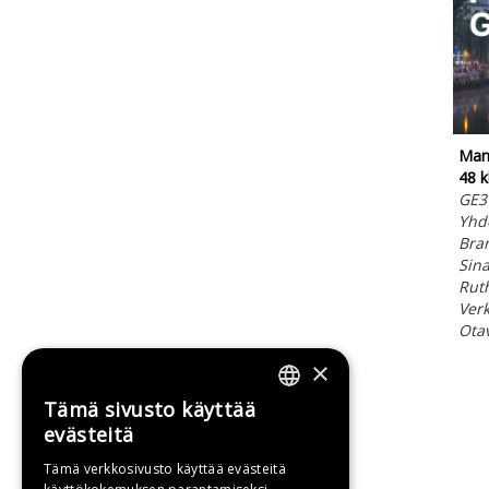
Mann
48 
GE3
Yhde
Bran
Sina
Ruth
Verk
Ota
×
Tämä sivusto käyttää
FINNISH
evästeitä
SWEDISH
Tämä verkkosivusto käyttää evästeitä