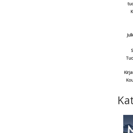
tu
K
Jul
S
Tuo
Kirj
Kou
Kat