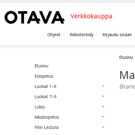
Hyppää pääsisältöön
Verkkokauppa
Ohjeet
Rekisteröidy
Kirjaudu sisään
Etusivu
Etusivu
Ma
Esiopetus
Brande
Luokat 1–6
Luokat 7–9
Lukio
Aikuisopetus
Finn Lectura