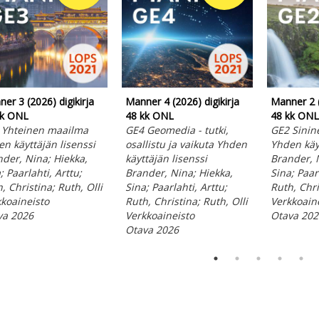
er 3 (2026) digikirja
Manner 4 (2026) digikirja
Manner 2 (
kk ONL
48 kk ONL
48 kk ONL
 Yhteinen maailma
GE4 Geomedia - tutki,
GE2 Sinin
n käyttäjän lisenssi
osallistu ja vaikuta Yhden
Yhden käyt
der, Nina; Hiekka,
käyttäjän lisenssi
Brander, 
; Paarlahti, Arttu;
Brander, Nina; Hiekka,
Sina; Paarl
, Christina; Ruth, Olli
Sina; Paarlahti, Arttu;
Ruth, Chri
koaineisto
Ruth, Christina; Ruth, Olli
Verkkoain
va 2026
Verkkoaineisto
Otava 202
Otava 2026