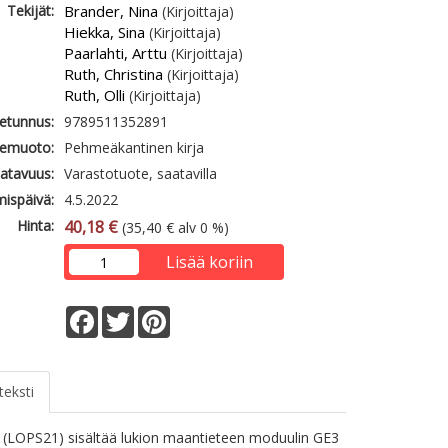
Tekijät:
Brander, Nina
(Kirjoittaja)
Hiekka, Sina
(Kirjoittaja)
Paarlahti, Arttu
(Kirjoittaja)
Ruth, Christina
(Kirjoittaja)
Ruth, Olli
(Kirjoittaja)
etunnus:
9789511352891
emuoto:
Pehmeäkantinen kirja
atavuus:
Varastotuote, saatavilla
mispäivä:
4.5.2022
Hinta:
40,18 €
(35,40 € alv 0 %)
Lisää koriin
Facebook
Twitter
Pinterest
teksti
(LOPS21) sisältää lukion maantieteen moduulin GE3