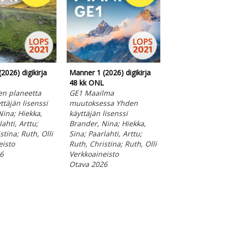
2026) digikirja
Manner 1 (2026) digikirja
48 kk ONL
Manner 4 (LOPS
en planeetta
GE1 Maailma
GE4 Geomedia - 
täjän lisenssi
muutoksessa Yhden
osallistu ja vaik
Nina; Hiekka,
käyttäjän lisenssi
Brander, Nina; 
ahti, Arttu;
Brander, Nina; Hiekka,
Sina; Paarlahti, 
stina; Ruth, Olli
Sina; Paarlahti, Arttu;
Ruth, Christina; 
eisto
Ruth, Christina; Ruth, Olli
Pehmeäkantinen
6
Verkkoaineisto
Otava 2024
Otava 2026