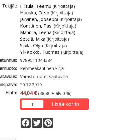
Tekijät:
Hiltula, Teemu
(Kirjoittaja)
Huuska, Otso
(Kirjoittaja)
Järvinen, Jooseppi
(Kirjoittaja)
Konttinen, Pasi
(Kirjoittaja)
Mannila, Leena
(Kirjoittaja)
Setälä, Mika
(Kirjoittaja)
Sipilä, Olga
(Kirjoittaja)
Yli-Kokko, Tuomas
(Kirjoittaja)
etunnus:
9789511344384
emuoto:
Pehmeäkantinen kirja
atavuus:
Varastotuote, saatavilla
mispäivä:
20.12.2019
Hinta:
44,04 €
(38,80 € alv 0 %)
Lisää koriin
Facebook
Twitter
Pinterest