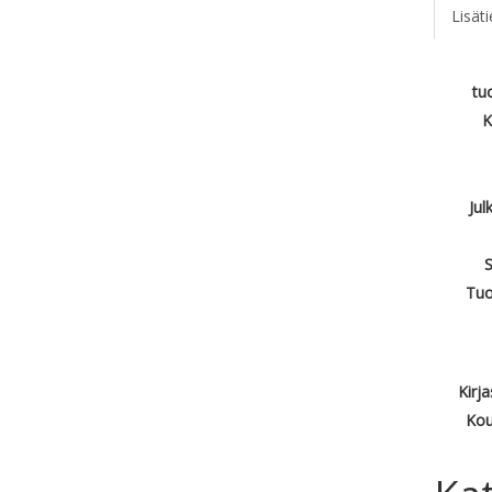
Lisät
tu
K
Jul
S
Tuo
Kirj
Kou