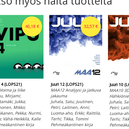
so myös näitä tuotteita
40,18 €
32,57 €
 4 (LOPS21)
Juuri 12 (LOPS21)
Juuri 10 (
Voima ja liike
MAA12 Analyysi ja jatkuva
MAA10 3D
u, Mirjami;
jakauma
Hähkiönie
amäki, Jukka;
Juhala, Satu; Juutinen,
Juhala, Sa
honen, Mikko;
Petri; Laitinen, Anni;
Petri; Lait
kkanen, Pekka; Nurmi,
Luoma-aho, Erkki; Raittila,
Luoma-aho,
; Vähä-Heikkilä, Kalle
Terhi; Tikka, Tommi
Terhi; Ti
meäkantinen kirja
Pehmeäkantinen kirja
Pehmeäkan