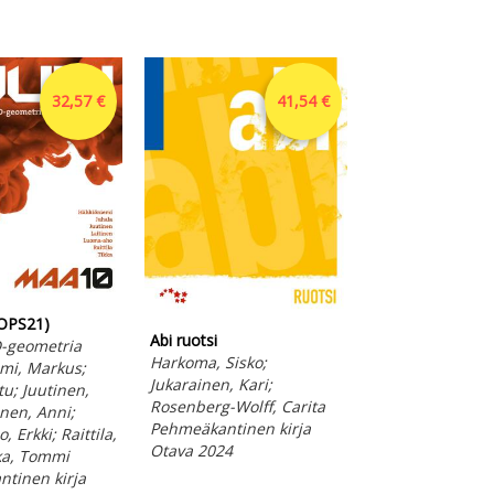
32,57 €
41,54 €
Idea 3 (2026) dig
kk ONL
LOPS21)
FI3 Yhteiskuntafi
Abi ruotsi
-geometria
Yhden käyttäjän 
Harkoma, Sisko;
mi, Markus;
Hämäläinen, Een
Jukarainen, Kari;
tu; Juutinen,
Kotro, Arno; Cal
Rosenberg-Wolff, Carita
inen, Anni;
Lauri; Kilpijärvi,
Pehmeäkantinen kirja
 Erkki; Raittila,
Korkkula, Vesa
Otava 2024
kka, Tommi
Verkkoaineisto
tinen kirja
Otava 2026