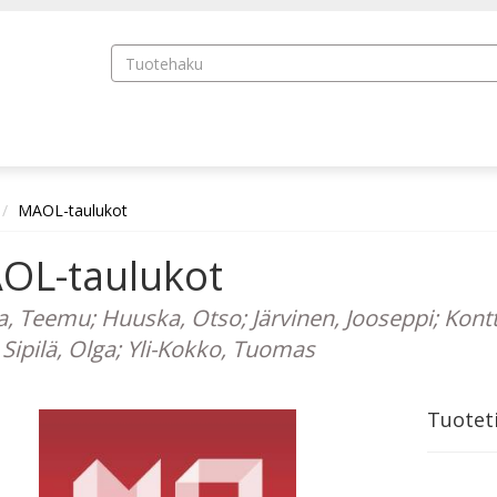
MAOL-taulukot
OL-taulukot
la, Teemu; Huuska, Otso; Järvinen, Jooseppi; Kontt
 Sipilä, Olga; Yli-Kokko, Tuomas
Tuotet