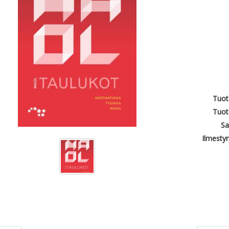
Tuot
Tuot
Sa
Ilmesty