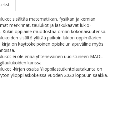
teksti
ukot sisältää matematiikan, fysiikan ja kemian
mät merkinnät, taulukot ja laskukaavat lukio-
n. Kukin oppiaine muodostaa oman kokonaisuutensa.
ukoiden sisältö ylittää paikoin lukion oppimäärien
ksi kirja on käyttökelpoinen opiskelun apuväline myös
nnoissa.
lukot ei ole enää yhteneväinen uudistuneen MAOL
igitaulukoiden kanssa.
ukot -kirjan osalta Ylioppilastutkintolautakunta on
käytön ylioppilaskokeissa vuoden 2020 loppuun saakka.