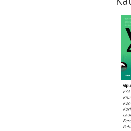
Kat
Vipu
FY4 
Kiur
Koht
Kor
Lau
Eero
Peh