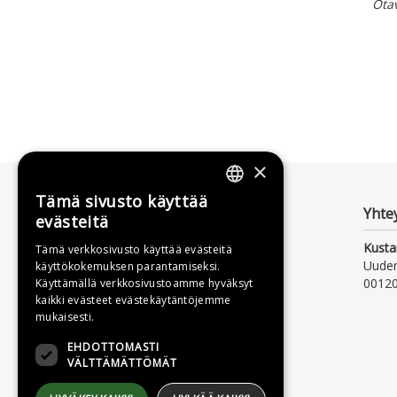
Ota
×
Tämä sivusto käyttää
FINNISH
Yhte
evästeitä
SWEDISH
Kusta
Tämä verkkosivusto käyttää evästeitä
Uude
käyttökokemuksen parantamiseksi.
ENGLISH
00120
Käyttämällä verkkosivustoamme hyväksyt
kaikki evästeet evästekäytäntöjemme
mukaisesti.
EHDOTTOMASTI
VÄLTTÄMÄTTÖMÄT