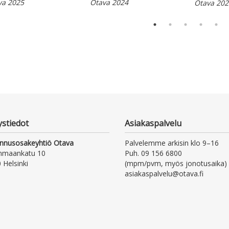
va 2025
Otava 2024
Otava 202
ystiedot
Asiakaspalvelu
nnusosakeyhtiö Otava
Palvelemme arkisin klo 9–16
nmaankatu 10
Puh. 09 156 6800
 Helsinki
(mpm/pvm, myös jonotusaika)
asiakaspalvelu@otava.fi