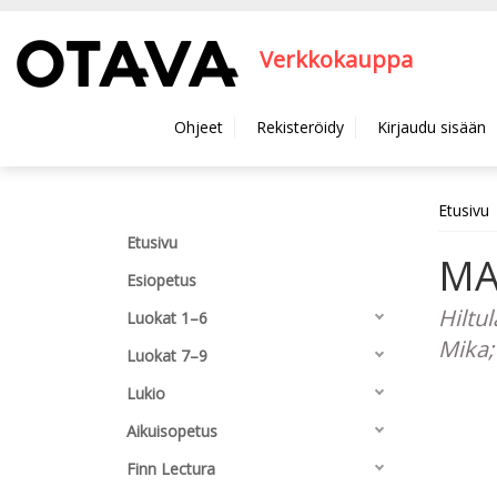
Hyppää pääsisältöön
Verkkokauppa
Ohjeet
Rekisteröidy
Kirjaudu sisään
Etusivu
Etusivu
MA
Esiopetus
Hiltu
Luokat 1–6
Mika;
Luokat 7–9
Lukio
Aikuisopetus
Finn Lectura