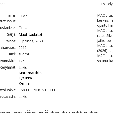
iedot
Esittely
MAOL-taul
Kust.
0TV7
keskeisim
otetunnus:
opintoihi
ustantaja:
Otava
MAOL-taul
Sarja:
Maol-taulukot
rajat. Si
jatko-opi
Painos:
3. painos, 2024
MAOL-tau
kaisuvuosi:
2019
(2026) -d
Kieli:
suomi
MAOL-taul
ivumäärä:
175
sallinut 
teryhmät:
Lukio
Matematiikka
Fysiikka
Kemia
astoluokka:
K50 LUONNONTIETEET
lutusaste:
Lukio