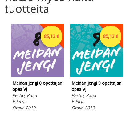
tuotteita
85,13 €
85,13 €
Meidän jengi 8 opettajan
Meidän jengi 9 opettajan
Mei
opas VJ
opas VJ
Kaj
Perho, Kaija
Perho, Kaija
Kai
E-kirja
E-kirja
Lad
Otava 2019
Otava 2019
Ota