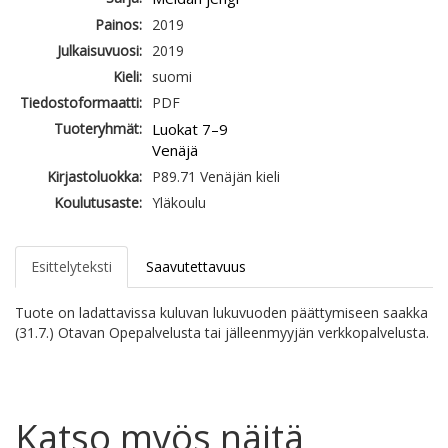
Painos:
2019
Julkaisuvuosi:
2019
Kieli:
suomi
Tiedostoformaatti:
PDF
Tuoteryhmät:
Luokat 7–9
Venäjä
Kirjastoluokka:
P89.71 Venäjän kieli
Koulutusaste:
Yläkoulu
Esittelyteksti
Saavutettavuus
Tuote on ladattavissa kuluvan lukuvuoden päättymiseen saakka
(31.7.) Otavan Opepalvelusta tai jälleenmyyjän verkkopalvelusta.
Katso myös näitä