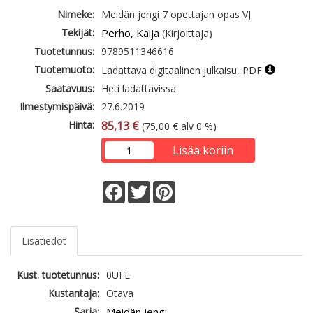
Nimeke:
Meidän jengi 7 opettajan opas VJ
Tekijät:
Perho, Kaija
(Kirjoittaja)
Tuotetunnus:
9789511346616
Tuotemuoto:
Ladattava digitaalinen julkaisu, PDF
Saatavuus:
Heti ladattavissa
Ilmestymispäivä:
27.6.2019
Hinta:
85,13 €
(75,00 € alv 0 %)
Lisää koriin
Facebook
Twitter
Pinterest
Lisätiedot
Kust. tuotetunnus:
0UFL
Kustantaja:
Otava
Sarja:
Meidän jengi