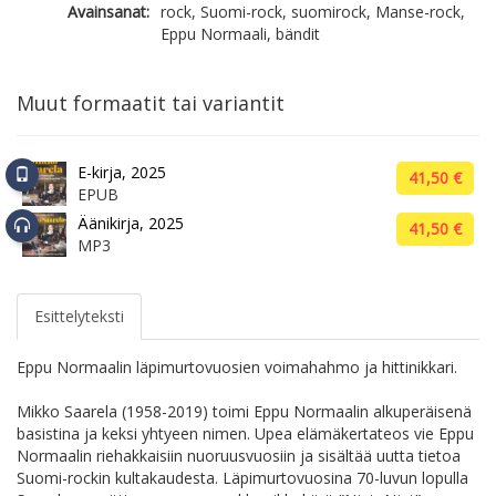
Avainsanat:
rock, Suomi-rock, suomirock, Manse-rock,
Eppu Normaali, bändit
Muut formaatit tai variantit
E-kirja, 2025
41,50 €
EPUB
Äänikirja, 2025
41,50 €
MP3
Esittelyteksti
Eppu Normaalin läpimurtovuosien voimahahmo ja hittinikkari.
Mikko Saarela (1958-2019) toimi Eppu Normaalin alkuperäisenä
basistina ja keksi yhtyeen nimen. Upea elämäkertateos vie Eppu
Normaalin riehakkaisiin nuoruusvuosiin ja sisältää uutta tietoa
Suomi-rockin kultakaudesta. Läpimurtovuosina 70-luvun lopulla