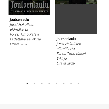
Joutsenlaulu
Kon
Jussi Hakulisen
The
elämäkerta
Pek
Forss, Timo Kalevi
Sim
Joutsenlaulu
Ladattava äänikirja
Peh
Jussi Hakulisen
Otava 2026
Ota
elämäkerta
Forss, Timo Kalevi
E-kirja
Otava 2026