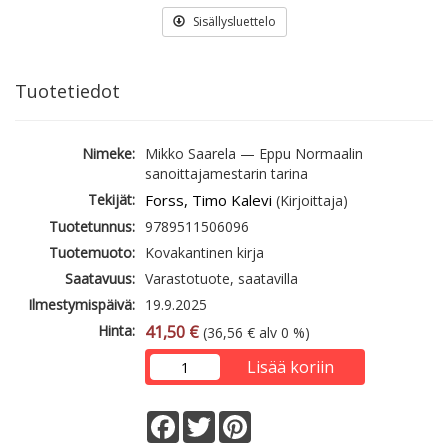
Sisällysluettelo
Tuotetiedot
Nimeke:
Mikko Saarela — Eppu Normaalin
sanoittajamestarin tarina
Tekijät:
Forss, Timo Kalevi
(Kirjoittaja)
Tuotetunnus:
9789511506096
Tuotemuoto:
Kovakantinen kirja
Saatavuus:
Varastotuote, saatavilla
Ilmestymispäivä:
19.9.2025
Hinta:
41,50 €
(36,56 € alv 0 %)
Lisää koriin
Facebook
Twitter
Pinterest