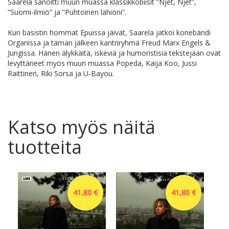
Saarela sanoitti muun muassa klassikkobiisit ”Njet, Njet”,
”Suomi-ilmiö” ja ”Puhtoinen lähiöni”.
Kun basistin hommat Epuissa jäivät, Saarela jatkoi konebändi
Organissa ja tämän jälkeen kantriryhmä Freud Marx Engels &
Jungissa. Hänen älykkäitä, iskeviä ja humoristisia tekstejään ovat
levyttäneet myös muun muassa Popeda, Kaija Koo, Jussi
Raittinen, Riki Sorsa ja U-Bayou.
Katso myös näitä
tuotteita
41,80 €
41,80 €