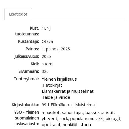
Lisätiedot
Kust.
1LNJ
tuotetunnus:
Kustantaja:
Otava
Painos:
1. painos, 2025
Julkaisuvuosi:
2025
Kieli:
suomi
Sivumäärä:
320
Tuoteryhmät:
Yleinen kirjallisuus
Tietokirjat
Elämäkerrat ja muistelmat
Taide ja viihde
Kirjastoluokka:
99.1 Elämäkerrat. Muistelmat
YSO - Yleinen
muusikot
sanoittajat
bassokitaristit
,
,
,
suomalainen
yhtyeet
rock
populaarimusiikki
biologit
,
,
,
,
asiasanasto:
opettajat
henkilöhistoria
,