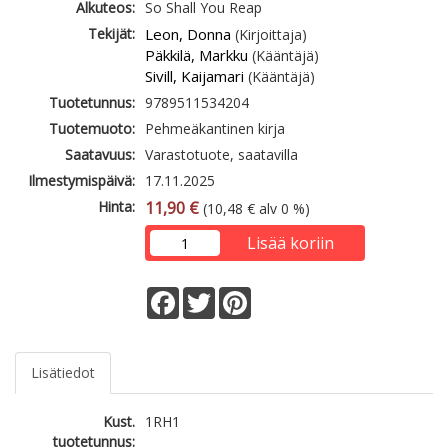
Alkuteos:
So Shall You Reap
Tekijät:
Leon, Donna
(Kirjoittaja)
Päkkilä, Markku
(Kääntäjä)
Sivill, Kaijamari
(Kääntäjä)
Tuotetunnus:
9789511534204
Tuotemuoto:
Pehmeäkantinen kirja
Saatavuus:
Varastotuote, saatavilla
Ilmestymispäivä:
17.11.2025
Hinta:
11,90 €
(10,48 € alv 0 %)
Lisää koriin
Facebook
Twitter
Pinterest
Lisätiedot
Kust.
1RH1
tuotetunnus: