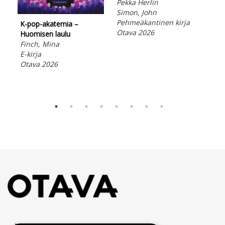
Pekka Herlin
Simon, John
Pehmeäkantinen kirja
K-pop-akatemia –
Otava 2026
Huomisen laulu
Vip
Finch, Mina
Lap
E-kirja
Peh
Otava 2026
Ota