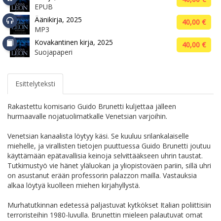
EPUB
Äänikirja, 2025
40,00 €
MP3
Kovakantinen kirja, 2025
40,00 €
Suojapaperi
Esittelyteksti
Rakastettu komisario Guido Brunetti kuljettaa jälleen
hurmaavalle nojatuolimatkalle Venetsian varjoihin.
Venetsian kanaalista löytyy käsi. Se kuuluu srilankalaiselle
miehelle, ja virallisten tietojen puuttuessa Guido Brunetti joutuu
käyttämään epätavallisia keinoja selvittääkseen uhrin taustat.
Tutkimustyö vie hänet yläluokan ja yliopistoväen pariin, sillä uhri
on asustanut erään professorin palazzon mailla. Vastauksia
alkaa löytyä kuolleen miehen kirjahyllystä.
Murhatutkinnan edetessä paljastuvat kytkökset Italian poliittisiin
terroristeihin 1980-luvulla. Brunettin mieleen palautuvat omat