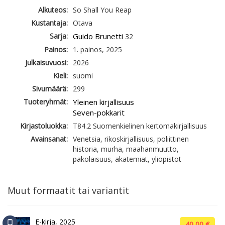
Alkuteos:
So Shall You Reap
Kustantaja:
Otava
Sarja:
Guido Brunetti
32
Painos:
1. painos, 2025
Julkaisuvuosi:
2026
Kieli:
suomi
Sivumäärä:
299
Tuoteryhmät:
Yleinen kirjallisuus
Seven-pokkarit
Kirjastoluokka:
T84.2 Suomenkielinen kertomakirjallisuus
Avainsanat:
Venetsia, rikoskirjallisuus, poliittinen
historia, murha, maahanmuutto,
pakolaisuus, akatemiat, yliopistot
Muut formaatit tai variantit
E-kirja, 2025
40,00 €