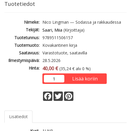
Tuotetiedot
Nimeke:
Nico Lingman — Sodassa ja rakkaudessa
Tekijät:
Saari, Miia
(Kirjoittaja)
Tuotetunnus:
9789511506157
Tuotemuoto:
Kovakantinen kirja
Saatavuus:
Varastotuote, saatavilla
Ilmestymispäivä:
28.5.2026
Hinta:
40,00 €
(35,24 € alv 0 %)
Lisää koriin
Facebook
Twitter
Pinterest
Lisätiedot
Kust.
1LNR