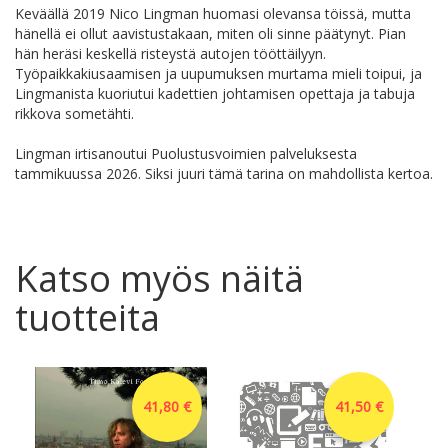
Keväällä 2019 Nico Lingman huomasi olevansa töissä, mutta
hänellä ei ollut aavistustakaan, miten oli sinne päätynyt. Pian
hän heräsi keskellä risteystä autojen tööttäilyyn.
Työpaikkakiusaamisen ja uupumuksen murtama mieli toipui, ja
Lingmanista kuoriutui kadettien johtamisen opettaja ja tabuja
rikkova sometähti.
Lingman irtisanoutui Puolustusvoimien palveluksesta
tammikuussa 2026. Siksi juuri tämä tarina on mahdollista kertoa.
Katso myös näitä
tuotteita
41,80 €
41,50 €