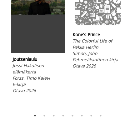
Kone's Prince
The Colorful Life of
Pekka Herlin
Simon, John
Joutsenlaulu
Pehmeäkantinen kirja
Aus
Jussi Hakulisen
Otava 2026
Kes
elämäkerta
soi
Forss, Timo Kalevi
Seb
E-kirja
E-ki
Otava 2026
Ota