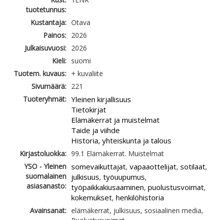
tuotetunnus:
Kustantaja:
Otava
Painos:
2026
Julkaisuvuosi:
2026
Kieli:
suomi
Tuotem. kuvaus:
+ kuvaliite
Sivumäärä:
221
Tuoteryhmät:
Yleinen kirjallisuus
Tietokirjat
Elämäkerrat ja muistelmat
Taide ja viihde
Historia, yhteiskunta ja talous
Kirjastoluokka:
99.1 Elämäkerrat. Muistelmat
YSO - Yleinen
somevaikuttajat
vapaaottelijat
sotilaat
,
,
,
suomalainen
julkisuus
työuupumus
,
,
asiasanasto:
työpaikkakiusaaminen
puolustusvoimat
,
,
kokemukset
henkilöhistoria
,
Avainsanat:
elämäkerrat, julkisuus, sosiaalinen media,