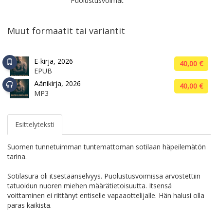
Puolustusvoimat
Muut formaatit tai variantit
E-kirja, 2026
40,00 €
EPUB
Äänikirja, 2026
40,00 €
MP3
Esittelyteksti
Suomen tunnetuimman tuntemattoman sotilaan häpeilemätön
tarina.
Sotilasura oli itsestäänselvyys. Puolustusvoimissa arvostettiin
tatuoidun nuoren miehen määrätietoisuutta. Itsensä
voittaminen ei riittänyt entiselle vapaaottelijalle. Hän halusi olla
paras kaikista.