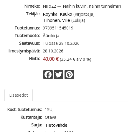
Nimeke:
Niilo22 — Näihin kuviin, näihin tunnelmiin
Tekijät:
Röyhkä, Kauko
(Kirjoittaja)
Tiihonen, Ville
(Lukija)
Tuotetunnus:
9789511545019
Tuotemuoto:
Äänikirja
Saatavuus:
Tulossa 28.10.2026
Ilmestymispäivä:
28.10.2026
Hinta:
40,00 €
(35,24 € alv 0 %)
Facebook
Twitter
Pinterest
Lisätiedot
Kust. tuotetunnus:
1SUJ
Kustantaja:
Otava
Sarja:
Tietoviihde