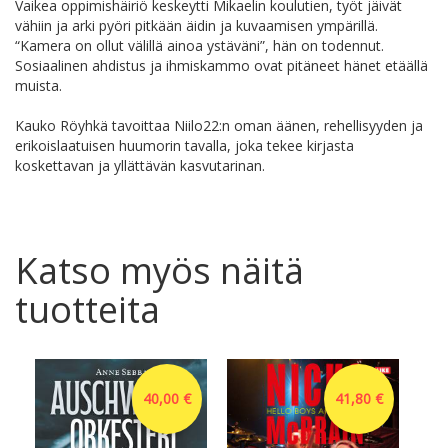
Vaikea oppimishäiriö keskeytti Mikaelin koulutien, työt jäivät
vähiin ja arki pyöri pitkään äidin ja kuvaamisen ympärillä.
“Kamera on ollut välillä ainoa ystäväni”, hän on todennut.
Sosiaalinen ahdistus ja ihmiskammo ovat pitäneet hänet etäällä
muista.
Kauko Röyhkä tavoittaa Niilo22:n oman äänen, rehellisyyden ja
erikoislaatuisen huumorin tavalla, joka tekee kirjasta
koskettavan ja yllättävän kasvutarinan.
Katso myös näitä
tuotteita
40,00 €
41,80 €