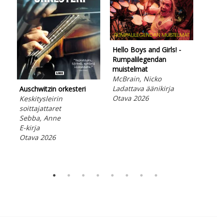
Hello Boys and Girls! -
Rumpalilegendan
muistelmat
McBrain, Nicko
Hel
Ladattava äänikirja
Auschwitzin orkesteri
Rum
Otava 2026
Keskitysleirin
mui
soittajattaret
McB
Sebba, Anne
E-ki
E-kirja
Ota
Otava 2026