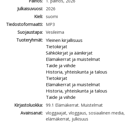
Painos:
1. painos, 2026
Julkaisuvuosi:
2026
Kieli:
suomi
Tiedostoformaatti:
MP3
Suojaustapa:
Vesileima
Tuoteryhmät:
Yleinen kirjallisuus
Tietokirjat
Sähkökirjat ja äänikirjat
Elämäkerrat ja muistelmat
Taide ja viihde
Historia, yhteiskunta ja talous
Tietokirjat
Elämäkerrat ja muistelmat
Historia, yhteiskunta ja talous
Taide ja viihde
Kirjastoluokka:
99.1 Elämäkerrat. Muistelmat
Avainsanat:
vloggaajat, vloggaus, sosiaalinen media,
elämäkerrat, julkisuus