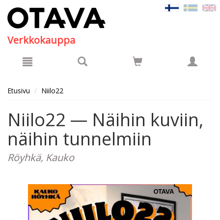
Hyppää pääsisältöön
Verkkokauppa
Etusivu
Niilo22
Niilo22 — Näihin kuviin,
näihin tunnelmiin
Röyhkä, Kauko