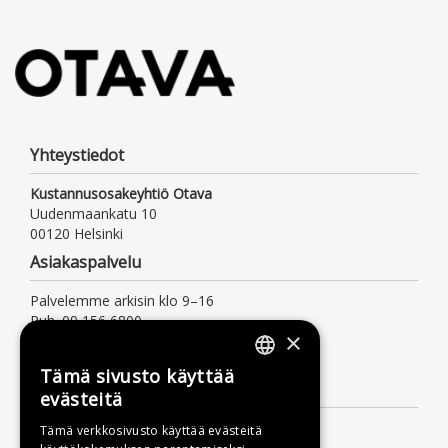
Yhteystiedot
Kustannusosakeyhtiö Otava
Uudenmaankatu 10
00120 Helsinki
Asiakaspalvelu
Palvelemme arkisin klo 9–16
Puh. 09 156 6800
×
(mpm/pvm, myös jonotusaika)
asiakaspalvelu@otava.fi
Tämä sivusto käyttää
FINNISH
Lisätietoa
evästeitä
SWEDISH
Toimitusehdot
Tämä verkkosivusto käyttää evästeitä