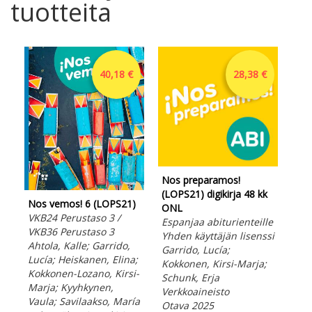
tuotteita
40,18 €
28,38 €
Nos preparamos!
Nos
(LOPS21) digikirja 48 kk
ään
Nos vemos! 6 (LOPS21)
ONL
VKB
VKB24 Perustaso 3 /
Espanjaa abiturienteille
VKB
VKB36 Perustaso 3
Yhden käyttäjän lisenssi
Gar
Ahtola, Kalle; Garrido,
Garrido, Lucía;
Kok
Lucía; Heiskanen, Elina;
Kokkonen, Kirsi-Marja;
Mar
Kokkonen-Lozano, Kirsi-
Schunk, Erja
Vau
Marja; Kyyhkynen,
Verkkoaineisto
Lad
Vaula; Savilaakso, María
Otava 2025
Ota