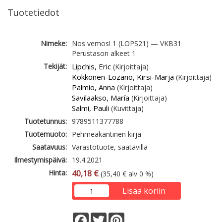
Tuotetiedot
Nimeke:
Nos vemos! 1 (LOPS21) — VKB31
Perustason alkeet 1
Tekijät:
Lipchis, Eric
(Kirjoittaja)
Kokkonen-Lozano, Kirsi-Marja
(Kirjoittaja)
Palmio, Anna
(Kirjoittaja)
Savilaakso, María
(Kirjoittaja)
Salmi, Pauli
(Kuvittaja)
Tuotetunnus:
9789511377788
Tuotemuoto:
Pehmeäkantinen kirja
Saatavuus:
Varastotuote, saatavilla
Ilmestymispäivä:
19.4.2021
Hinta:
40,18 €
(35,40 € alv 0 %)
Lisää koriin
Facebook
Twitter
Pinterest