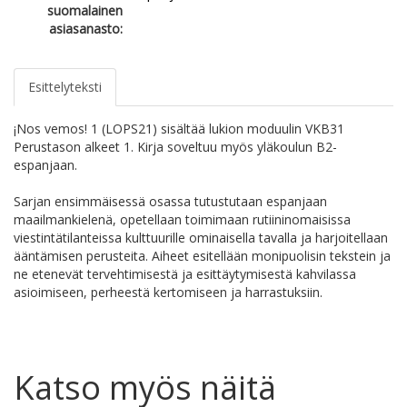
suomalainen
asiasanasto:
Esittelyteksti
¡Nos vemos! 1 (LOPS21) sisältää lukion moduulin VKB31
Perustason alkeet 1. Kirja soveltuu myös yläkoulun B2-
espanjaan.
Sarjan ensimmäisessä osassa tutustutaan espanjaan
maailmankielenä, opetellaan toimimaan rutiininomaisissa
viestintätilanteissa kulttuurille ominaisella tavalla ja harjoitellaan
ääntämisen perusteita. Aiheet esitellään monipuolisin tekstein ja
ne etenevät tervehtimisestä ja esittäytymisestä kahvilassa
asioimiseen, perheestä kertomiseen ja harrastuksiin.
Katso myös näitä