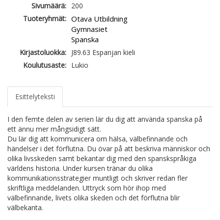
Sivumäärä:
200
Tuoteryhmät:
Otava Utbildning
Gymnasiet
Spanska
Kirjastoluokka:
J89.63 Espanjan kieli
Koulutusaste:
Lukio
Esittelyteksti
I den femte delen av serien lär du dig att använda spanska på
ett ännu mer mångsidigt sätt.
Du lär dig att kommunicera om hälsa, välbefinnande och
händelser i det förflutna. Du övar på att beskriva människor och
olika livsskeden samt bekantar dig med den spanskspråkiga
världens historia. Under kursen tränar du olika
kommunikationsstrategier muntligt och skriver redan fler
skriftliga meddelanden. Uttryck som hör ihop med
välbefinnande, livets olika skeden och det förflutna blir
välbekanta.