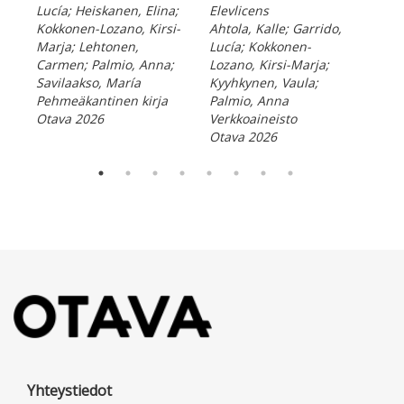
Lucía; Heiskanen, Elina;
Elevlicens
Ele
Kokkonen-Lozano, Kirsi-
Ahtola, Kalle; Garrido,
Aht
Marja; Lehtonen,
Lucía; Kokkonen-
Luc
Carmen; Palmio, Anna;
Lozano, Kirsi-Marja;
Kok
Savilaakso, María
Kyyhkynen, Vaula;
Mar
Pehmeäkantinen kirja
Palmio, Anna
Ver
Otava 2026
Verkkoaineisto
Ota
Otava 2026
Yhteystiedot