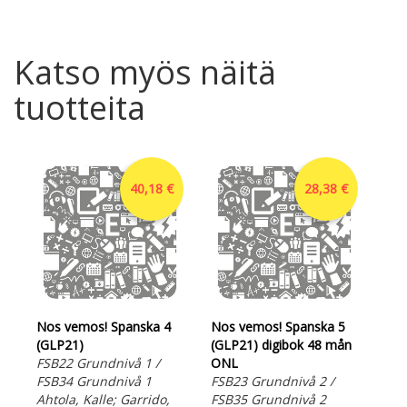
Katso myös näitä
tuotteita
40,18 €
28,38 €
Nos vemos! Spanska 4
Nos vemos! Spanska 5
Nos
(GLP21)
(GLP21) digibok 48 mån
(GL
FSB22 Grundnivå 1 /
ONL
ON
FSB34 Grundnivå 1
FSB23 Grundnivå 2 /
FSB
Ahtola, Kalle; Garrido,
FSB35 Grundnivå 2
FSB