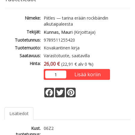
Nimeke:
Piitles — tarina erään rockbändin
alkutaipaleesta
Tekijät:
Kunnas, Mauri
(Kirjoittaja)
Tuotetunnus:
9789511255420
Tuotemuoto:
Kovakantinen kirja
Saatavuus:
Varastotuote, saatavilla
Hinta:
26,00 €
(22,91 € alv 0 %)
Lisää koriin
Facebook
Twitter
Pinterest
Lisätiedot
Kust.
06Z2
tuotetunnus: