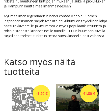
rokista hullaantuneen brittipojan mukaan ja sukella pikkuklubien
ja Hampurin kautta maailmanmaineeseen.
Nyt maailman legendaarisin bändi kohtaa vihdoin Suomen
legendaarisimman sarjakuvapiirtäjän! Albumi on täydellinen lahja
paitsi rokkivaareille ja -mummoille myös populaarikulttuurista ja
rokin historiasta kiinnostuneille nuorille. Hullun huumorin siivellä
tarjoillaan tarkasti tutkittua tietoa suosikkibändin ensi vaiheista.
Katso myös näitä
tuotteita
41,50 €
41,80 €