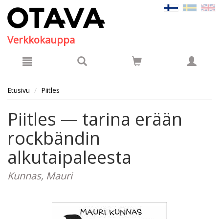
Hyppää pääsisältöön
Verkkokauppa
Etusivu
Piitles
Piitles — tarina erään
rockbändin
alkutaipaleesta
Kunnas, Mauri