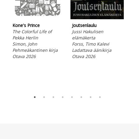
Kone's Prince
Joutsenlaulu
The Colorful Life of
Jussi Hakulisen
Pekka Herlin
elämäkerta
Simon, John
Forss, Timo Kalevi
Jou
Pehmeäkantinen kirja
Ladattava äänikirja
Jus
Otava 2026
Otava 2026
elä
For
E-ki
Ota