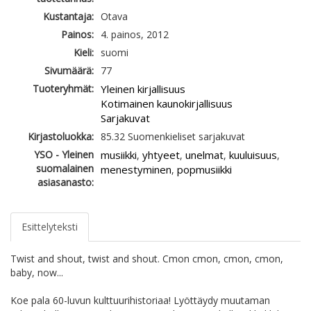
Kustantaja:
Otava
Painos:
4. painos, 2012
Kieli:
suomi
Sivumäärä:
77
Tuoteryhmät:
Yleinen kirjallisuus
Kotimainen kaunokirjallisuus
Sarjakuvat
Kirjastoluokka:
85.32 Suomenkieliset sarjakuvat
YSO - Yleinen
musiikki
yhtyeet
unelmat
kuuluisuus
,
,
,
,
suomalainen
menestyminen
popmusiikki
,
asiasanasto:
Esittelyteksti
Twist and shout, twist and shout. Cmon cmon, cmon, cmon,
baby, now...
Koe pala 60-luvun kulttuurihistoriaa! Lyöttäydy muutaman