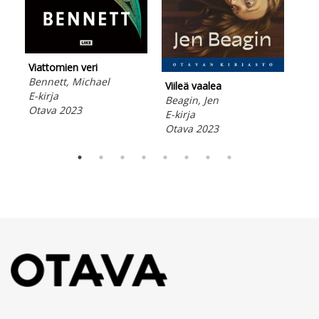
Men
Tai
Mik
Lad
Viattomien veri
Ota
Bennett, Michael
Viileä vaalea
E-kirja
Beagin, Jen
Otava 2023
E-kirja
Otava 2023