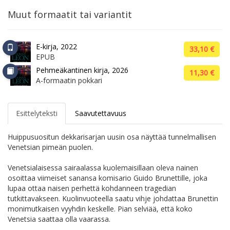
Muut formaatit tai variantit
E-kirja, 2022
33,10 €
EPUB
Pehmeäkantinen kirja, 2026
11,30 €
A-formaatin pokkari
Esittelyteksti
Saavutettavuus
Huippusuositun dekkarisarjan uusin osa näyttää tunnelmallisen
Venetsian pimeän puolen.
Venetsialaisessa sairaalassa kuolemaisillaan oleva nainen
osoittaa viimeiset sanansa komisario Guido Brunettille, joka
lupaa ottaa naisen perhettä kohdanneen tragedian
tutkittavakseen. Kuolinvuoteella saatu vihje johdattaa Brunettin
monimutkaisen vyyhdin keskelle. Pian selviää, että koko
Venetsia saattaa olla vaarassa.