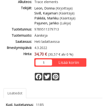
Alkuteos:
Trace elements
Tekijät:
Leon, Donna
(Kirjoittaja)
Sivill, Kaijamari
(Kääntäjä)
Päkkilä, Markku
(Kääntäjä)
Pajunen, Jarkko
(Lukija)
Tuotetunnus:
9789511379713
Tuotemuoto:
Äänikirja
Saatavuus:
Heti ladattavissa
Ilmestymispäivä:
4.3.2022
Hinta:
34,70 €
(30,57 € alv 0 %)
Lisää koriin
Facebook
Twitter
Pinterest
Lisätiedot
Kust. tuotetunnus:
11R5