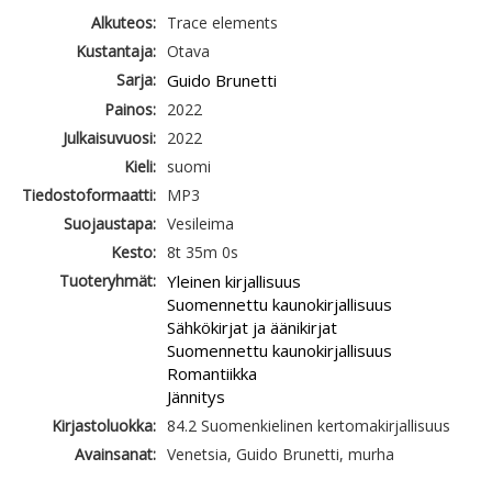
Alkuteos:
Trace elements
Kustantaja:
Otava
Sarja:
Guido Brunetti
Painos:
2022
Julkaisuvuosi:
2022
Kieli:
suomi
Tiedostoformaatti:
MP3
Suojaustapa:
Vesileima
Kesto:
8t 35m 0s
Tuoteryhmät:
Yleinen kirjallisuus
Suomennettu kaunokirjallisuus
Sähkökirjat ja äänikirjat
Suomennettu kaunokirjallisuus
Romantiikka
Jännitys
Kirjastoluokka:
84.2 Suomenkielinen kertomakirjallisuus
Avainsanat:
Venetsia, Guido Brunetti, murha