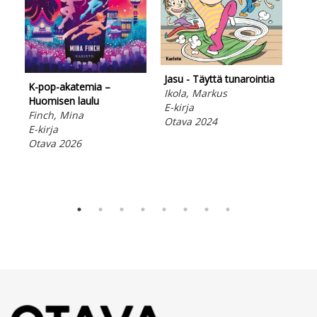
Mun
Jäg
Lad
Ota
Jasu - Täyttä tunarointia
K-pop-akatemia –
Ikola, Markus
Huomisen laulu
E-kirja
Finch, Mina
Otava 2024
E-kirja
Otava 2026