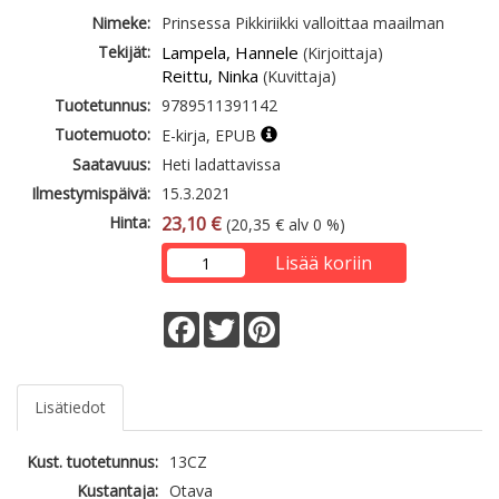
Nimeke:
Prinsessa Pikkiriikki valloittaa maailman
Tekijät:
Lampela, Hannele
(Kirjoittaja)
Reittu, Ninka
(Kuvittaja)
Tuotetunnus:
9789511391142
Tuotemuoto:
E-kirja, EPUB
Saatavuus:
Heti ladattavissa
Ilmestymispäivä:
15.3.2021
Hinta:
23,10 €
(20,35 € alv 0 %)
Lisää koriin
Facebook
Twitter
Pinterest
Lisätiedot
Kust. tuotetunnus:
13CZ
Kustantaja:
Otava