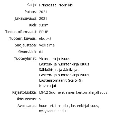
Sarja:
Prinsessa Pikkiriikki
Painos:
2021
Julkaisuvuosi:
2021
Kieli:
suomi
Tiedostoformaatti:
EPUB
Tuotem. kuvaus:
ebook3
Suojaustapa:
Vesileima
Sivumäärä:
64
Tuoteryhmät:
Yleinen kirjallisuus
Lasten- ja nuortenkirjallisuus
Sähkökirjat ja äänikirjat
Lasten- ja nuortenkirjallisuus
Lastenromaanit (ikä 5–9)
Kuvakirjat
Kirjastoluokka:
L84.2 Suomenkielinen kertomakirjallisuus
Ikäsuositus:
5
Avainsanat:
huumori, iltasadut, lastenkirjallisuus,
nykysadut, sadut