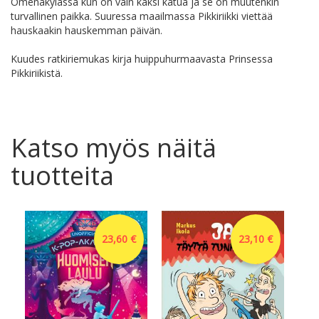
Omenakylässä kun on vain kaksi katua ja se on muutenkin
turvallinen paikka. Suuressa maailmassa Pikkiriikki viettää
hauskaakin hauskemman päivän.
Kuudes ratkiriemukas kirja huippuhurmaavasta Prinsessa
Pikkiriikistä.
Katso myös näitä
tuotteita
23,60 €
23,10 €