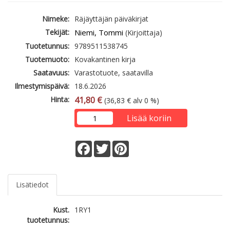
Nimeke:
Räjäyttäjän päiväkirjat
Tekijät:
Niemi, Tommi
(Kirjoittaja)
Tuotetunnus:
9789511538745
Tuotemuoto:
Kovakantinen kirja
Saatavuus:
Varastotuote, saatavilla
Ilmestymispäivä:
18.6.2026
Hinta:
41,80 €
(36,83 € alv 0 %)
Lisää koriin
Facebook
Twitter
Pinterest
Lisätiedot
Kust.
1RY1
tuotetunnus: