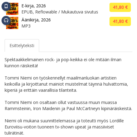
E-kirja, 2026
41,80 €
EPUB, Reflowable / Mukautuva sivutus
Äänikirja, 2026
41,80 €
MP3
Esittelyteksti
Spektaakkelimainen rock- ja pop-keikka ei ole mitään ilman
kunnon räiskeitä!
Tommi Niemi on työskennellyt maailmanluokan artistien
keikoilla ja kirjoittanut mainiot muistelmat täynnä hulvattomia,
kiperiä ja erittäin vaarallisia tilanteita.
Tommi Niemi on osaltaan ollut vastuussa muun muassa
Rammsteinin, Iron Maidenin ja Paul McCartneyn kipinäräiskeistä.
Niemi oli mukana suunnittelemassa ja toteutti myös Lordille
Euroviisu-voiton tuoneen tv-shown upeat ja massiiviset
tulirätinät.