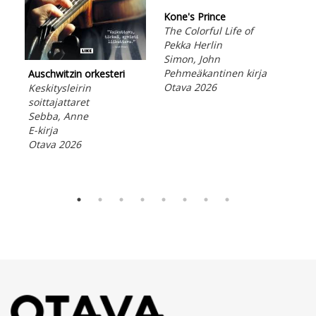
Kone's Prince
Hel
The Colorful Life of
Rum
Pekka Herlin
mui
Simon, John
McB
Pehmeäkantinen kirja
Lad
Auschwitzin orkesteri
Otava 2026
Ota
Keskitysleirin
soittajattaret
Sebba, Anne
E-kirja
Otava 2026