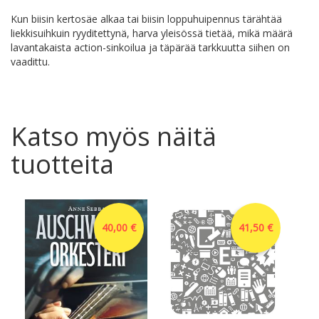
Kun biisin kertosäe alkaa tai biisin loppuhuipennus tärähtää
liekkisuihkuin ryyditettynä, harva yleisössä tietää, mikä määrä
lavantakaista action-sinkoilua ja täpärää tarkkuutta siihen on
vaadittu.
Katso myös näitä
tuotteita
40,00 €
41,50 €