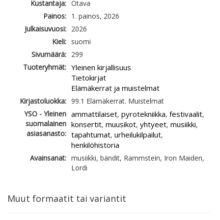
Kustantaja:
Otava
Painos:
1. painos, 2026
Julkaisuvuosi:
2026
Kieli:
suomi
Sivumäärä:
299
Tuoteryhmät:
Yleinen kirjallisuus
Tietokirjat
Elämäkerrat ja muistelmat
Kirjastoluokka:
99.1 Elämäkerrat. Muistelmat
YSO - Yleinen
ammattilaiset
pyrotekniikka
festivaalit
,
,
,
suomalainen
konsertit
muusikot
yhtyeet
musiikki
,
,
,
,
asiasanasto:
tapahtumat
urheilukilpailut
,
,
henkilöhistoria
Avainsanat:
musiikki, bändit, Rammstein, Iron Maiden,
Lordi
Muut formaatit tai variantit