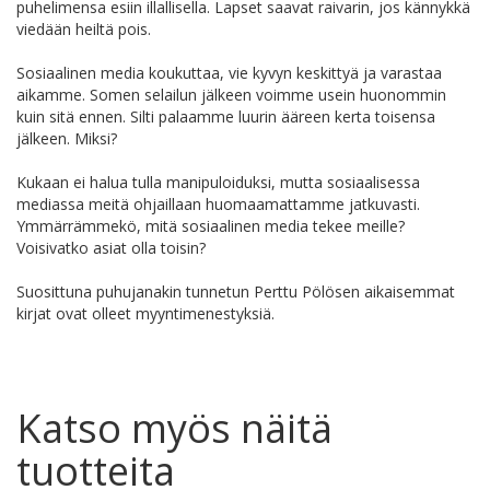
puhelimensa esiin illallisella. Lapset saavat raivarin, jos kännykkä
viedään heiltä pois.
Sosiaalinen media koukuttaa, vie kyvyn keskittyä ja varastaa
aikamme. Somen selailun jälkeen voimme usein huonommin
kuin sitä ennen. Silti palaamme luurin ääreen kerta toisensa
jälkeen. Miksi?
Kukaan ei halua tulla manipuloiduksi, mutta sosiaalisessa
mediassa meitä ohjaillaan huomaamattamme jatkuvasti.
Ymmärrämmekö, mitä sosiaalinen media tekee meille?
Voisivatko asiat olla toisin?
Suosittuna puhujanakin tunnetun Perttu Pölösen aikaisemmat
kirjat ovat olleet myyntimenestyksiä.
Katso myös näitä
tuotteita