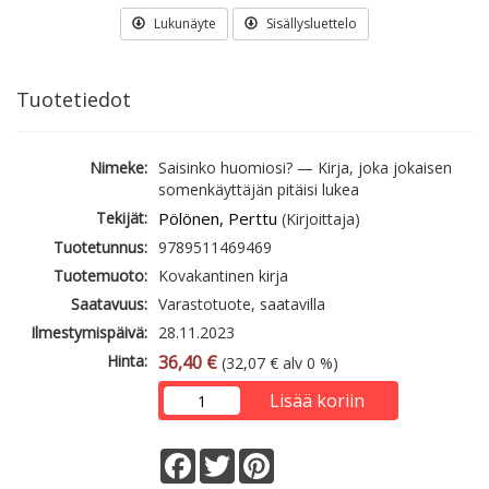
Lukunäyte
Sisällysluettelo
Tuotetiedot
Nimeke:
Saisinko huomiosi? — Kirja, joka jokaisen
somenkäyttäjän pitäisi lukea
Tekijät:
Pölönen, Perttu
(Kirjoittaja)
Tuotetunnus:
9789511469469
Tuotemuoto:
Kovakantinen kirja
Saatavuus:
Varastotuote, saatavilla
Ilmestymispäivä:
28.11.2023
Hinta:
36,40 €
(32,07 € alv 0 %)
Lisää koriin
Facebook
Twitter
Pinterest