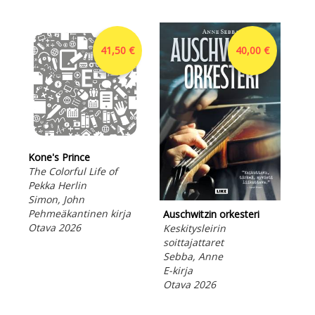
41,50 €
40,00 €
Kone's Prince
The Colorful Life of
Pekka Herlin
Simon, John
Ulk
Pehmeäkantinen kirja
Auschwitzin orkesteri
kaa
Otava 2026
Keskitysleirin
Ope
soittajattaret
Kor
Sebba, Anne
197
E-kirja
Suo
Otava 2026
E-ki
Ota