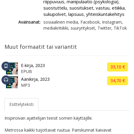
riippuvuus
manipulaatio (psykologia)
,
,
suostuttelu
suositukset
vastuu
etiikka
,
,
,
,
sukupolvet
lapsuus
yhteiskuntakehitys
,
,
Avainsanat:
sosiaalinen media, Facebook, Instagram,
mediakritiikki, suuryritykset, Twitter, TikTok
Muut formaatit tai variantit
E-kirja, 2023
33,10 €
EPUB
Äänikirja, 2023
34,70 €
MP3
Esittelyteksti
Inspiroivan ajattelijan teesit somen käyttäjille.
Metrossa kaikki tuijottavat ruutua. Pariskunnat kaivavat