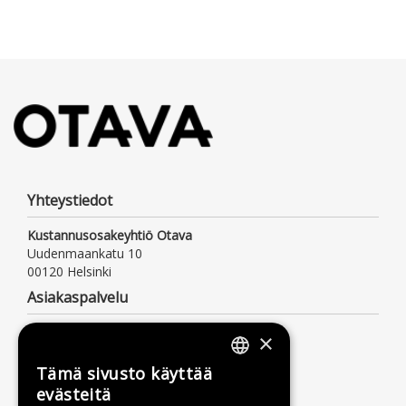
Yhteystiedot
Kustannusosakeyhtiö Otava
Uudenmaankatu 10
00120 Helsinki
Asiakaspalvelu
Palvelemme arkisin klo 9–16
×
Puh. 09 156 6800
(mpm/pvm, myös jonotusaika)
Tämä sivusto käyttää
FINNISH
asiakaspalvelu@otava.fi
evästeitä