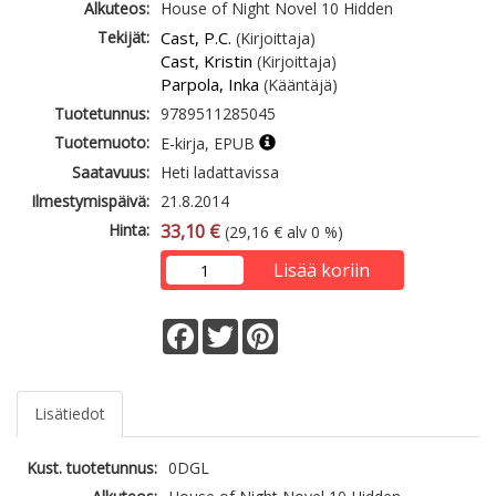
Alkuteos:
House of Night Novel 10 Hidden
Tekijät:
Cast, P.C.
(Kirjoittaja)
Cast, Kristin
(Kirjoittaja)
Parpola, Inka
(Kääntäjä)
Tuotetunnus:
9789511285045
Tuotemuoto:
E-kirja, EPUB
Saatavuus:
Heti ladattavissa
Ilmestymispäivä:
21.8.2014
Hinta:
33,10 €
(29,16 € alv 0 %)
Lisää koriin
Facebook
Twitter
Pinterest
Lisätiedot
Kust. tuotetunnus:
0DGL