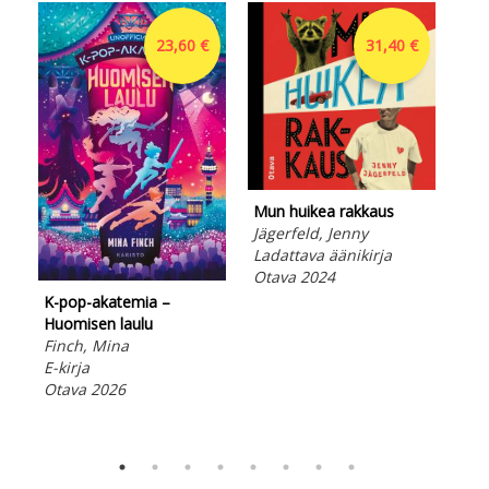
23,60 €
31,40 €
Mun huikea rakkaus
Jägerfeld, Jenny
Ladattava äänikirja
Otava 2024
K-pop-akatemia –
Pää
Huomisen laulu
Vei
Finch, Mina
E-ki
E-kirja
Ota
Otava 2026