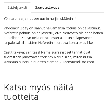
Esittelyteksti
Saavutettavuus
Yön talo -sarja nousee uusiin hurjiin sfääreihin!
Vihdoinkin Zoey on saanut haluamansa: totuus on paljastunut.
Neferetin pahuus on paljastettu, eikä Neuvosto ole enää hänen
puolellaan. Zoeyn tiellä on silti esteitä. Ensin salaperäinen
tulipalo talleilla, sitten Neferetin seuraava kohtalokas liike.
Castit tekevät sen taas! Nämä surrealistiset tarinat ovat
suorastaan järkyttävän todenmukaisia siinä, miten niissä
kuvataan nuoria ja nuorten elämää. - TeensReadToo.com
Katso myös näitä
tuotteita