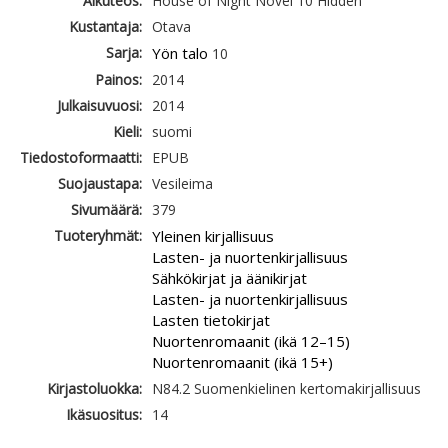
Alkuteos:
House of Night Novel 10 Hidden
Kustantaja:
Otava
Sarja:
Yön talo
10
Painos:
2014
Julkaisuvuosi:
2014
Kieli:
suomi
Tiedostoformaatti:
EPUB
Suojaustapa:
Vesileima
Sivumäärä:
379
Tuoteryhmät:
Yleinen kirjallisuus
Lasten- ja nuortenkirjallisuus
Sähkökirjat ja äänikirjat
Lasten- ja nuortenkirjallisuus
Lasten tietokirjat
Nuortenromaanit (ikä 12–15)
Nuortenromaanit (ikä 15+)
Kirjastoluokka:
N84.2 Suomenkielinen kertomakirjallisuus
Ikäsuositus:
14