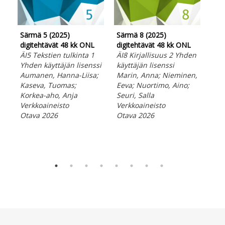
Särmä 5 (2025)
Särmä 8 (2025)
Sär
digitehtävät 48 kk ONL
digitehtävät 48 kk ONL
dig
ÄI5 Tekstien tulkinta 1
ÄI8 Kirjallisuus 2 Yhden
ÄI6
Yhden käyttäjän lisenssi
käyttäjän lisenssi
Yhd
Aumanen, Hanna-Liisa;
Marin, Anna; Nieminen,
Kuo
Kaseva, Tuomas;
Eeva; Nuortimo, Aino;
Lei
Korkea-aho, Anja
Seuri, Salla
Tii
Verkkoaineisto
Verkkoaineisto
Ver
Otava 2026
Otava 2026
Ota