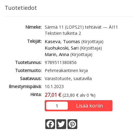
Tuotetiedot
Nimeke:
Särmä 11 (LOPS21) tehtävät — ÄI11
Tekstien tulkinta 2
Tekijät:
Kaseva, Tuomas
(Kirjoittaja)
Kuohukoski, Sari
(Kirjoittaja)
Marin, Anna
(Kirjoittaja)
Tuotetunnus:
9789511380856
Tuotemuoto:
Pehmeäkantinen kirja
Saatavuus:
Varastotuote, saatavilla
Ilmestymispäivä:
10.1.2023
Hinta:
27,01 €
(23,80 € alv 0 %)
Lisää koriin
Facebook
Twitter
Pinterest