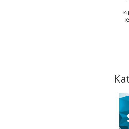
Kir
Ko
Kat