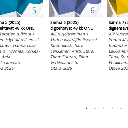
ä 5 (2025)
Särmä 6 (2025)
Särmä 7 (
tehtävät 48 kk ONL
digitehtävät 48 kk ONL
digitehtäv
Tekstien tulkinta 1
ÄI6 Kirjoittaminen 1
ÄI7 Vuoro
n käyttäjän lisenssi
Yhden käyttäjän lisenssi
Yhden käyt
anen, Hanna-Liisa;
Kuohukoski, Sari;
Kuohukoski
eva, Tuomas; Korkea-
Leikkanen, Antti; Stara,
Leikkanen,
 Anja
Tiina; Suutari, Elina
Tiina; Suu
koaineisto
Verkkoaineisto
Verkkoain
va 2026
Otava 2026
Otava 202