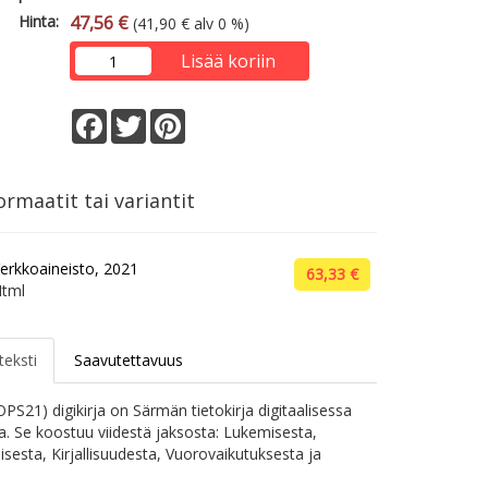
Hinta:
47,56 €
(41,90 € alv 0 %)
Lisää koriin
Facebook
Twitter
Pinterest
rmaatit tai variantit
erkkoaineisto, 2021
63,33 €
tml
teksti
Saavutettavuus
PS21) digikirja on Särmän tietokirja digitaalisessa
 Se koostuu viidestä jaksosta: Lukemisesta,
misesta, Kirjallisuudesta, Vuorovaikutuksesta ja