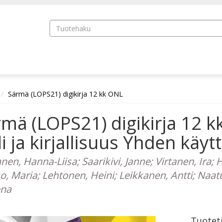
Särmä (LOPS21) digikirja 12 kk ONL
rmä (LOPS21) digikirja 12
li ja kirjallisuus Yhden käyt
en, Hanna-Liisa; Saarikivi, Janne; Virtanen, Ira;
, Maria; Lehtonen, Heini; Leikkanen, Antti; Naatul
ena
Tuotet