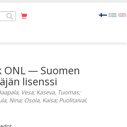
 kk ONL — Suomen
täjän lisenssi
 Haapala, Vesa; Kaseva, Tuomas;
a, Nina; Osola, Kaisa; Puolitaival,
iedot