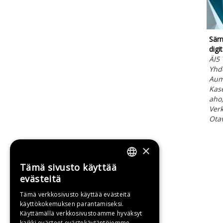
Särm
digi
ÄI5 
Yhde
Aum
Kas
aho,
Verk
Ota
×
Tämä sivusto käyttää
FINNISH
evästeitä
SWEDISH
Tämä verkkosivusto käyttää evästeitä
käyttökokemuksen parantamiseksi.
ENGLISH
Käyttämällä verkkosivustoamme hyväksyt
kaikki evästeet evästekäytäntöjemme