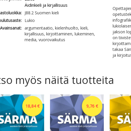
Äidinkieli ja kirjallisuus
Opettajien
jastoluokka:
J88.2 Suomen kieli
opetusteks
infografii
ulutusaste:
Lukio
lukiolaise
Avainsanat:
argumentaatio, kielenhuolto, kieli,
jakson lo
kirjallisuus, kirjoittaminen, lukeminen,
on tiivist
media, vuorovaikutus
kirjoitta
takaa Sär
ja kirjoitu
so myös näitä tuotteita
18,84 €
9,76 €