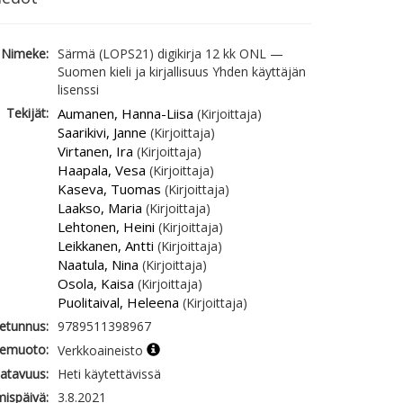
Nimeke:
Särmä (LOPS21) digikirja 12 kk ONL —
Suomen kieli ja kirjallisuus Yhden käyttäjän
lisenssi
Tekijät:
Aumanen, Hanna-Liisa
(Kirjoittaja)
Saarikivi, Janne
(Kirjoittaja)
Virtanen, Ira
(Kirjoittaja)
Haapala, Vesa
(Kirjoittaja)
Kaseva, Tuomas
(Kirjoittaja)
Laakso, Maria
(Kirjoittaja)
Lehtonen, Heini
(Kirjoittaja)
Leikkanen, Antti
(Kirjoittaja)
Naatula, Nina
(Kirjoittaja)
Osola, Kaisa
(Kirjoittaja)
Puolitaival, Heleena
(Kirjoittaja)
etunnus:
9789511398967
emuoto:
Verkkoaineisto
atavuus:
Heti käytettävissä
mispäivä:
3.8.2021