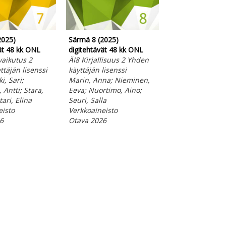
2025)
Särmä 8 (2025)
Särmä 3 (2025)
ät 48 kk ONL
digitehtävät 48 kk ONL
digitehtävät 48 
vaikutus 2
ÄI8 Kirjallisuus 2 Yhden
ÄI3 Vuorovaikut
täjän lisenssi
käyttäjän lisenssi
Yhden käyttäjän 
, Sari;
Marin, Anna; Nieminen,
Kuohukoski, Sari
 Antti; Stara,
Eeva; Nuortimo, Aino;
Nuortimo, Aino;
tari, Elina
Seuri, Salla
Elina
eisto
Verkkoaineisto
Verkkoaineisto
6
Otava 2026
Otava 2025