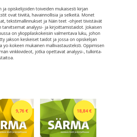
 ja opiskelijoiden toiveiden mukaisesti kirjan
tit ovat tiiviitä, havainnollisia ja selkeitä. Monet
kat, tekstimallinnukset ja Näin teet -ohjeet tiivistävät
n tarvitsemat analyysi- ja kirjoittamistaidot. Jokaisen
pussa on ylioppilaskokeisiin valmentava luku, johon
etty jakson keskeiset taidot ja jossa on opiskelijan
ma yo-kokeen mukainen mallivastausteksti. Oppimisen
män vinkkivideot, jotka opettavat analyysi-, tulkinta-
staitoa.
9,76 €
18,84 €