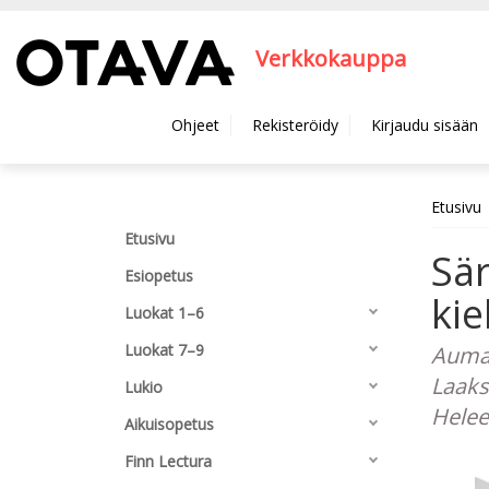
Hyppää pääsisältöön
Verkkokauppa
Ohjeet
Rekisteröidy
Kirjaudu sisään
Etusivu
Etusivu
Sä
Esiopetus
kie
Luokat 1–6
Luokat 7–9
Auman
Laakso
Lukio
Hele
Aikuisopetus
Finn Lectura