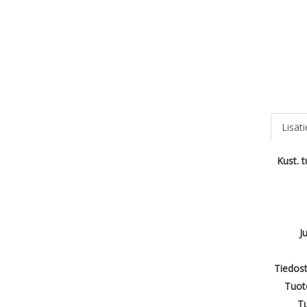
Lisät
Kust. 
J
Tiedost
Tuot
T