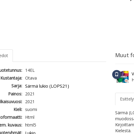
Muut fo
iedot
tuotetunnus:
14EL
V
Kustantaja:
Otava
H
Sarja:
Särmä lukio (LOPS21)
Painos:
2021
Esittely
ulkaisuvuosi:
2021
Kieli:
suomi
Särmä (LO
oformaatti:
Html
muodossa.
Kirjoitta
em. kuvaus:
html5
Kielestä.
uoteryhmät:
Lukio