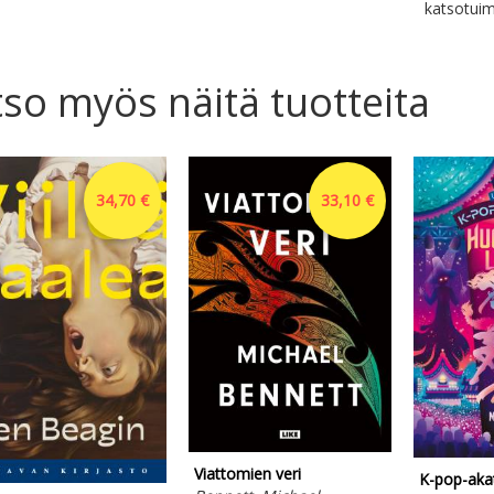
katsotuim
so myös näitä tuotteita
34,70 €
33,10 €
Viattomien veri
K-pop-aka