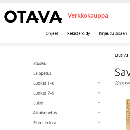
Hyppää pääsisältöön
Verkkokauppa
Ohjeet
Rekisteröidy
Kirjaudu sisään
Etusivu
Etusivu
Sa
Esiopetus
Kaste
Luokat 1–6
Luokat 7–9
Lukio
Aikuisopetus
Finn Lectura