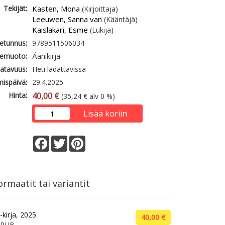
Tekijät:
Kasten, Mona
(Kirjoittaja)
Leeuwen, Sanna van
(Kääntäjä)
Kaislakari, Esme
(Lukija)
etunnus:
9789511506034
emuoto:
Äänikirja
atavuus:
Heti ladattavissa
mispäivä:
29.4.2025
Hinta:
40,00 €
(35,24 € alv 0 %)
Lisää koriin
Facebook
Twitter
Pinterest
rmaatit tai variantit
-kirja, 2025
40,00 €
EPUB