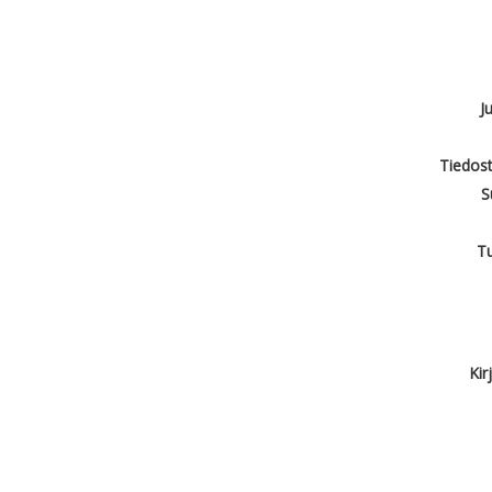
J
Tiedost
S
T
Kir