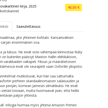
ovakantinen kirja, 2025
40,00 €
livetokannet
teksti
Saavutettavuus
 maailmaa, yksi yhteinen kohtalo. Kansainvälisen
r-sarjan ensimmäinen osa.
ta ja luksus. Ne eivät voisi vähempää kiinnostaa Ruby
n on kuitenkin päässyt Maxton Hallin eliittilukioon,
rii varakkaiden valtapeli. Fiksun ja määrätietoisen
täimessä eivät ole seurapiirit vaan Oxfordin yliopisto.
nnitelmat mutkistuvat, kun hän saa sattumalta
aufortin perheen skandaalinomaisen salaisuuden ja
vun perijän, komean Jamesin silmätikuksi. He eivät
n sietää toisiaan, mutta huomaavat pian, että heillä
ntävän paljon yhteistä.
all -trilogia hurmaa myös yhtenä Amazon Primen