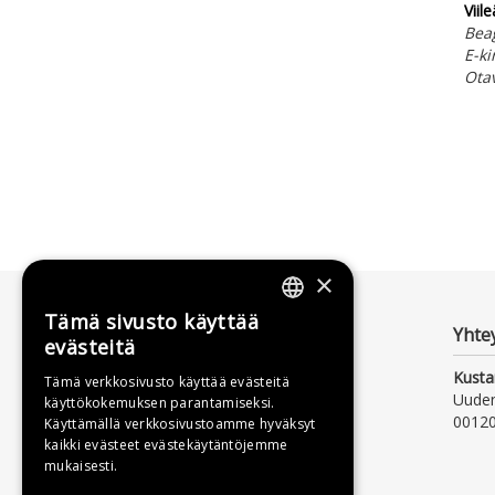
Viil
Beag
E-ki
Ota
×
Tämä sivusto käyttää
FINNISH
Yhte
evästeitä
SWEDISH
Kusta
Tämä verkkosivusto käyttää evästeitä
Uude
käyttökokemuksen parantamiseksi.
ENGLISH
00120
Käyttämällä verkkosivustoamme hyväksyt
kaikki evästeet evästekäytäntöjemme
mukaisesti.