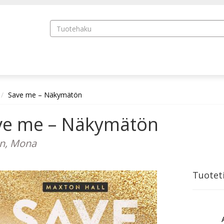
Save me – Näkymätön
ve me – Näkymätön
n, Mona
Tuotet