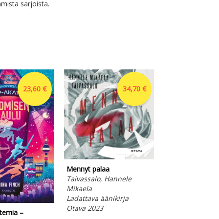
mista sarjoista.
23,60 €
34,70 €
Mennyt palaa
Laulu joka soi y
Taivassalo, Hannele
Santopolo, Jill
Mikaela
Ladattava ääniki
Ladattava äänikirja
Otava 2022
Otava 2023
temia –