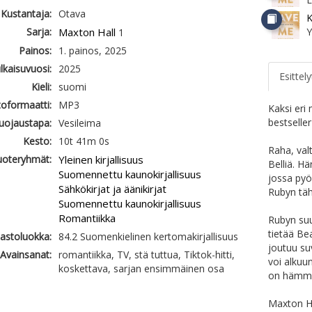
Kustantaja:
Otava
K
Sarja:
Maxton Hall
Y
1
Painos:
1. painos, 2025
ulkaisuvuosi:
2025
Esittely
Kieli:
suomi
oformaatti:
MP3
Kaksi eri
bestselle
uojaustapa:
Vesileima
Kesto:
10t 41m 0s
Raha, val
uoteryhmät:
Yleinen kirjallisuus
Belliä. Hä
Suomennettu kaunokirjallisuus
jossa pyö
Sähkökirjat ja äänikirjat
Rubyn täh
Suomennettu kaunokirjallisuus
Romantiikka
Rubyn suu
tietää Be
jastoluokka:
84.2 Suomenkielinen kertomakirjallisuus
joutuu su
Avainsanat:
romantiikka, TV, stä tuttua, Tiktok-hitti,
voi alkuu
koskettava, sarjan ensimmäinen osa
on hämme
Maxton H