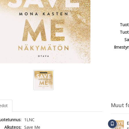
Tuot
Tuot
Sa
Ilmesty
Muut fo
iedot
tuotetunnus:
1LNC
E
Alkuteos:
Save Me