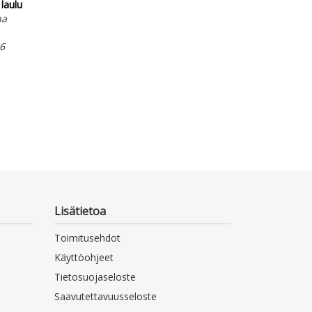
laulu
na
6
Lisätietoa
Toimitusehdot
Käyttöohjeet
Tietosuojaseloste
Saavutettavuusseloste