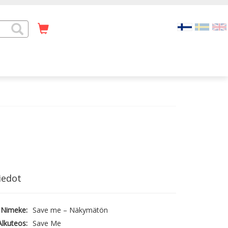
iedot
Nimeke:
Save me – Näkymätön
Alkuteos:
Save Me