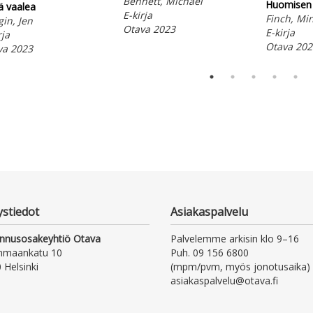
Bennett, Michael
Huomisen 
eä vaalea
E-kirja
Finch, Mi
in, Jen
Otava 2023
E-kirja
rja
Otava 202
va 2023
ystiedot
Asiakaspalvelu
nnusosakeyhtiö Otava
Palvelemme arkisin klo 9–16
nmaankatu 10
Puh. 09 156 6800
 Helsinki
(mpm/pvm, myös jonotusaika)
asiakaspalvelu@otava.fi