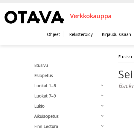
Hyppää pääsisältöön
Verkkokauppa
Ohjeet
Rekisteröidy
Kirjaudu sisään
Etusivu
Etusivu
Sei
Esiopetus
Backma
Luokat 1–6
Luokat 7–9
Lukio
Aikuisopetus
Finn Lectura