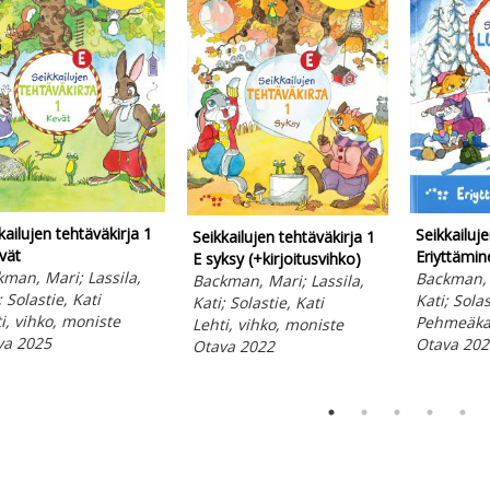
kailujen tehtäväkirja 1
Seikkailuje
Seikkailujen tehtäväkirja 1
vät
Eriyttämin
E syksy (+kirjoitusvihko)
man, Mari; Lassila,
Backman, M
Backman, Mari; Lassila,
; Solastie, Kati
Kati; Solas
Kati; Solastie, Kati
i, vihko, moniste
Pehmeäkan
Lehti, vihko, moniste
va 2025
Otava 202
Otava 2022