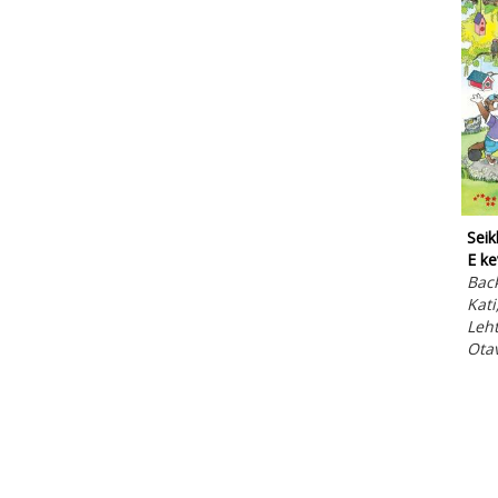
Seik
E ke
Back
Kati
Leht
Ota