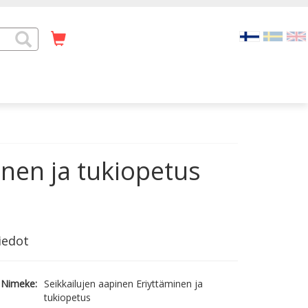
inen ja tukiopetus
iedot
Nimeke:
Seikkailujen aapinen Eriyttäminen ja
tukiopetus