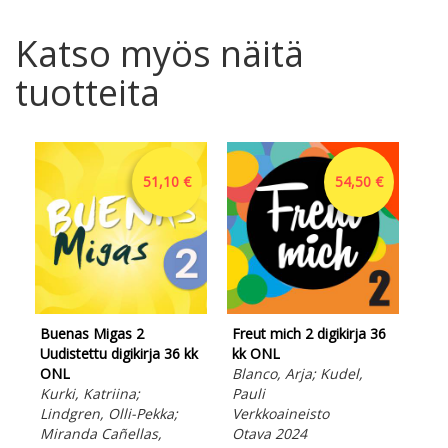
Katso myös näitä
tuotteita
51,10 €
54,50 €
Buenas Migas 2
Freut mich 2 digikirja 36
Uudistettu digikirja 36 kk
kk ONL
ONL
Blanco, Arja; Kudel,
Kurki, Katriina;
Pauli
Ope
Lindgren, Olli-Pekka;
Verkkoaineisto
Asi
Miranda Cañellas,
Otava 2024
Peh