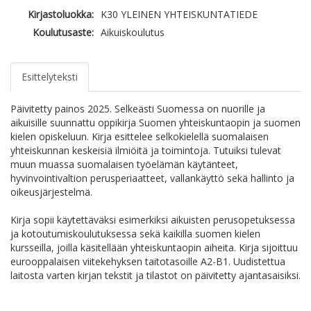
Kirjastoluokka:
K30 YLEINEN YHTEISKUNTATIEDE
Koulutusaste:
Aikuiskoulutus
Esittelyteksti
Päivitetty painos 2025. Selkeästi Suomessa on nuorille ja
aikuisille suunnattu oppikirja Suomen yhteiskuntaopin ja suomen
kielen opiskeluun. Kirja esittelee selkokielellä suomalaisen
yhteiskunnan keskeisiä ilmiöitä ja toimintoja. Tutuiksi tulevat
muun muassa suomalaisen työelämän käytänteet,
hyvinvointivaltion perusperiaatteet, vallankäyttö sekä hallinto ja
oikeusjärjestelmä.
Kirja sopii käytettäväksi esimerkiksi aikuisten perusopetuksessa
ja kotoutumiskoulutuksessa sekä kaikilla suomen kielen
kursseilla, joilla käsitellään yhteiskuntaopin aiheita. Kirja sijoittuu
eurooppalaisen viitekehyksen taitotasoille A2-B1. Uudistettua
laitosta varten kirjan tekstit ja tilastot on päivitetty ajantasaisiksi.