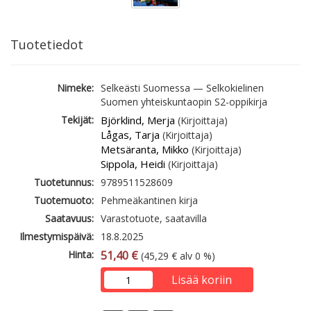
Tuotetiedot
Nimeke:
Selkeästi Suomessa — Selkokielinen
Suomen yhteiskuntaopin S2-oppikirja
Tekijät:
Björklind, Merja
(Kirjoittaja)
Lågas, Tarja
(Kirjoittaja)
Metsäranta, Mikko
(Kirjoittaja)
Sippola, Heidi
(Kirjoittaja)
Tuotetunnus:
9789511528609
Tuotemuoto:
Pehmeäkantinen kirja
Saatavuus:
Varastotuote, saatavilla
Ilmestymispäivä:
18.8.2025
Hinta:
51,40 €
(45,29 € alv 0 %)
Lisää koriin