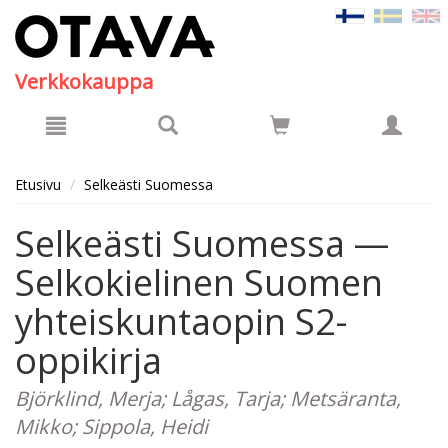
Hyppää pääsisältöön
Verkkokauppa
Etusivu
Selkeästi Suomessa
Selkeästi Suomessa —
Selkokielinen Suomen
yhteiskuntaopin S2-
oppikirja
Björklind, Merja; Lågas, Tarja; Metsäranta,
Mikko; Sippola, Heidi