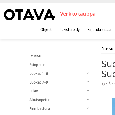
Hyppää pääsisältöön
Verkkokauppa
Ohjeet
Rekisteröidy
Kirjaudu sisään
Etusivu
Etusivu
Suo
Esiopetus
Suo
Luokat 1–6
Luokat 7–9
Gehri
Lukio
Aikuisopetus
Finn Lectura