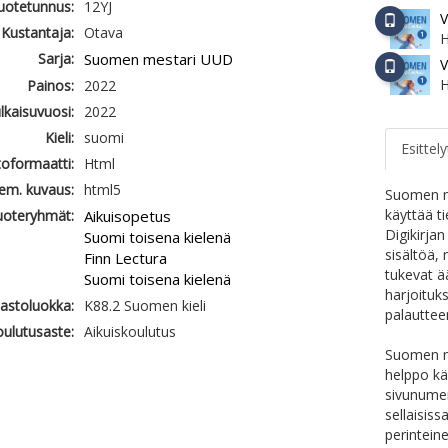
tuotetunnus:
12YJ
V
Kustantaja:
Otava
H
Sarja:
Suomen mestari UUD
V
H
Painos:
2022
ulkaisuvuosi:
2022
Kieli:
suomi
Esittely
oformaatti:
Html
em. kuvaus:
html5
Suomen me
käyttää ti
uoteryhmät:
Aikuisopetus
Digikirja
Suomi toisena kielenä
sisältöä, 
Finn Lectura
tukevat ä
Suomi toisena kielenä
harjoituks
jastoluokka:
K88.2 Suomen kieli
palauttee
ulutusaste:
Aikuiskoulutus
Suomen me
helppo käy
sivunumer
sellaisiss
perinteine