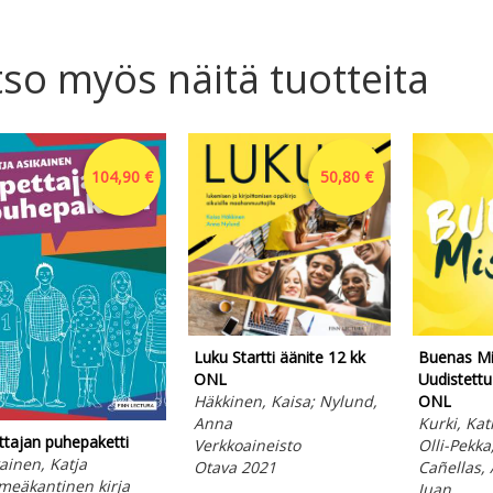
so myös näitä tuotteita
104,90 €
50,80 €
Luku Startti äänite 12 kk
Buenas Mi
ONL
Uudistettu 
Häkkinen, Kaisa; Nylund,
ONL
Anna
Kurki, Kat
tajan puhepaketti
Verkkoaineisto
Olli-Pekk
ainen, Katja
Otava 2021
Cañellas, 
meäkantinen kirja
Juan