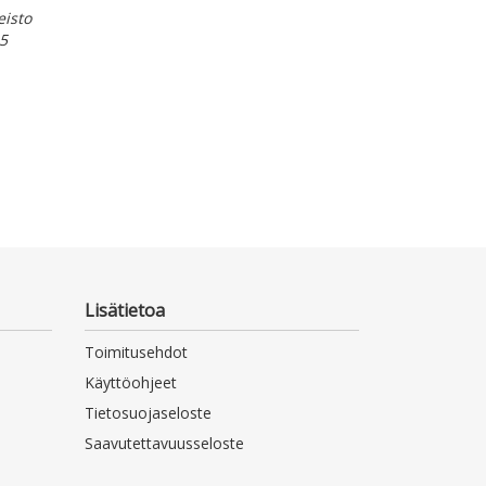
eisto
5
Lisätietoa
Toimitusehdot
Käyttöohjeet
Tietosuojaseloste
Saavutettavuusseloste