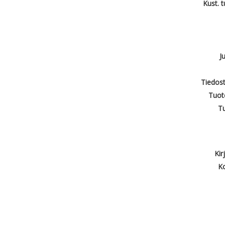
Kust. 
J
Tiedost
Tuot
T
Kir
Ko