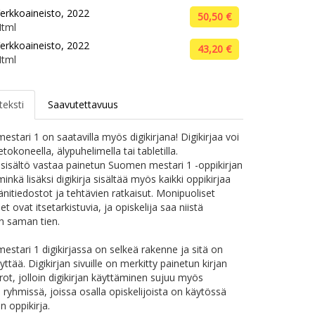
erkkoaineisto, 2022
50,50 €
tml
erkkoaineisto, 2022
43,20 €
tml
teksti
Saavutettavuus
stari 1 on saatavilla myös digikirjana! Digikirjaa voi
etokoneella, älypuhelimella tai tabletilla.
n sisältö vastaa painetun Suomen mestari 1 -oppikirjan
minkä lisäksi digikirja sisältää myös kaikki oppikirjaa
änitiedostot ja tehtävien ratkaisut. Monipuoliset
et ovat itsetarkistuvia, ja opiskelija saa niistä
n saman tien.
stari 1 digikirjassa on selkeä rakenne ja sitä on
ttää. Digikirjan sivuille on merkitty painetun kirjan
ot, jolloin digikirjan käyttäminen sujuu myös
a ryhmissä, joissa osalla opiskelijoista on käytössä
n oppikirja.