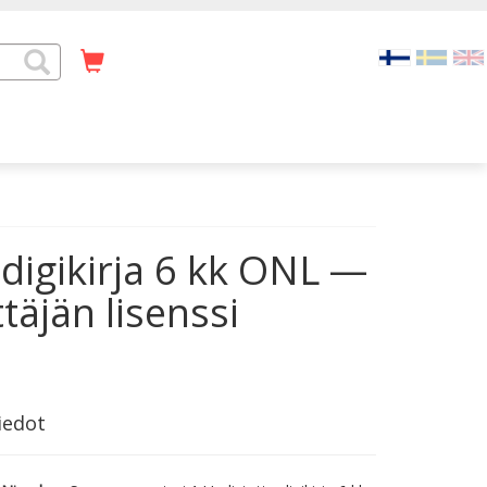
digikirja 6 kk ONL —
täjän lisenssi
iedot