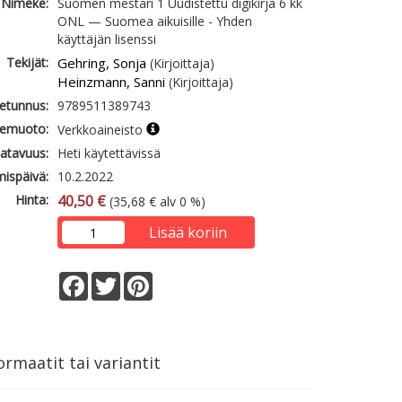
Nimeke:
Suomen mestari 1 Uudistettu digikirja 6 kk
ONL — Suomea aikuisille - Yhden
käyttäjän lisenssi
Tekijät:
Gehring, Sonja
(Kirjoittaja)
Heinzmann, Sanni
(Kirjoittaja)
etunnus:
9789511389743
emuoto:
Verkkoaineisto
atavuus:
Heti käytettävissä
mispäivä:
10.2.2022
Hinta:
40,50 €
(35,68 € alv 0 %)
Lisää koriin
Facebook
Twitter
Pinterest
rmaatit tai variantit