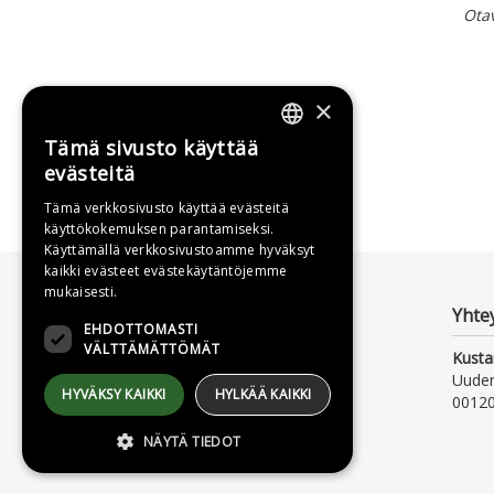
Ota
×
Tämä sivusto käyttää
FINNISH
evästeitä
SWEDISH
Tämä verkkosivusto käyttää evästeitä
käyttökokemuksen parantamiseksi.
ENGLISH
Käyttämällä verkkosivustoamme hyväksyt
kaikki evästeet evästekäytäntöjemme
mukaisesti.
Yhte
EHDOTTOMASTI
VÄLTTÄMÄTTÖMÄT
Kusta
Uude
HYVÄKSY KAIKKI
HYLKÄÄ KAIKKI
00120
NÄYTÄ TIEDOT