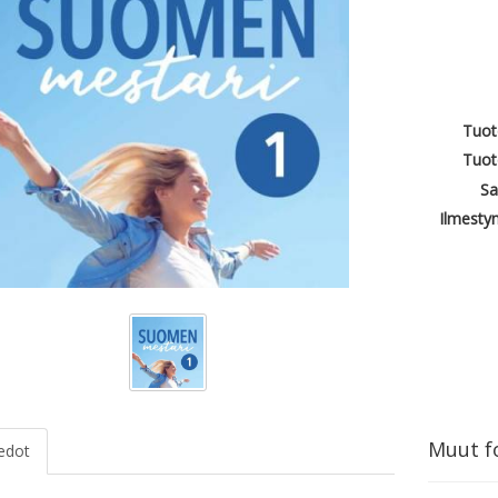
Tuot
Tuot
Sa
Ilmesty
Muut fo
iedot