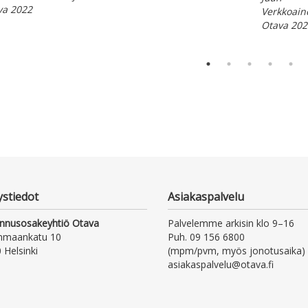
va 2022
Verkkoain
Otava 202
ystiedot
Asiakaspalvelu
nnusosakeyhtiö Otava
Palvelemme arkisin klo 9–16
nmaankatu 10
Puh. 09 156 6800
 Helsinki
(mpm/pvm, myös jonotusaika)
asiakaspalvelu@otava.fi