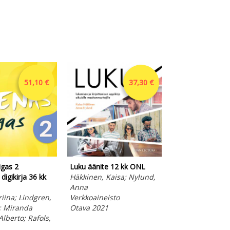
51,10 €
37,30 €
gas 2
Luku äänite 12 kk ONL
Freut mich 2 digi
digikirja 36 kk
Häkkinen, Kaisa; Nylund,
ONL
Anna
Blanco, Arja; Ku
riina; Lindgren,
Verkkoaineisto
Verkkoaineisto
a; Miranda
Otava 2021
Otava 2024
Alberto; Rafols,