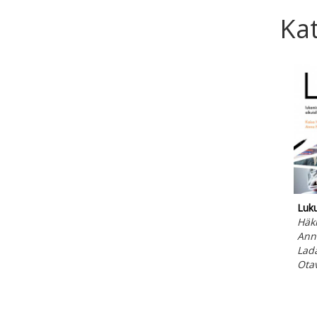
Kat
Luk
Häkk
Ann
Lada
Ota