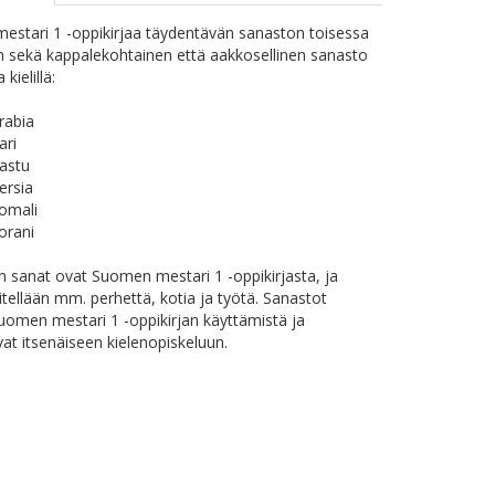
stari 1 -oppikirjaa täydentävän sanaston toisessa
 sekä kappalekohtainen että aakkosellinen sanasto
 kielillä:
rabia
ari
astu
ersia
omali
orani
 sanat ovat Suomen mestari 1 -oppikirjasta, ja
sitellään mm. perhettä, kotia ja työtä. Sanastot
uomen mestari 1 -oppikirjan käyttämistä ja
at itsenäiseen kielenopiskeluun.