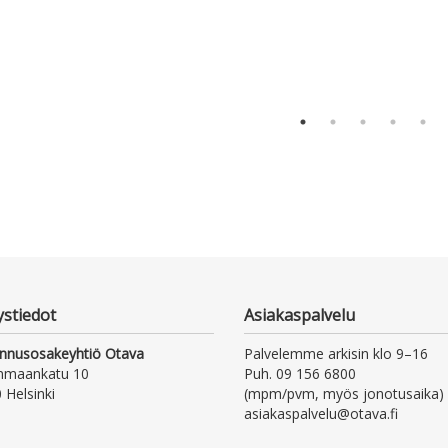
ystiedot
Asiakaspalvelu
nnusosakeyhtiö Otava
Palvelemme arkisin klo 9–16
nmaankatu 10
Puh. 09 156 6800
 Helsinki
(mpm/pvm, myös jonotusaika)
asiakaspalvelu@otava.fi