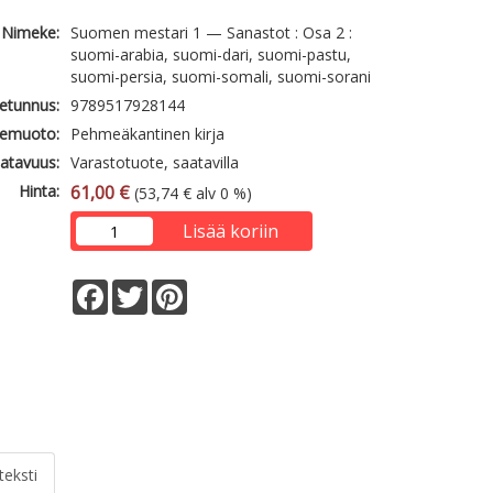
Nimeke:
Suomen mestari 1 — Sanastot : Osa 2 :
suomi-arabia, suomi-dari, suomi-pastu,
suomi-persia, suomi-somali, suomi-sorani
etunnus:
9789517928144
emuoto:
Pehmeäkantinen kirja
atavuus:
Varastotuote, saatavilla
Hinta:
61,00 €
(53,74 € alv 0 %)
Lisää koriin
Facebook
Twitter
Pinterest
teksti