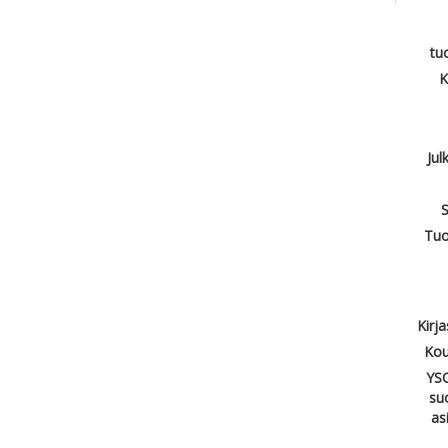
tu
K
Jul
S
Tuo
Kirj
Kou
YSO
su
as