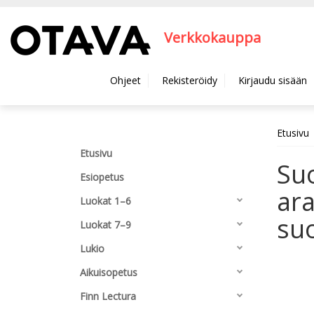
Hyppää pääsisältöön
Verkkokauppa
Ohjeet
Rekisteröidy
Kirjaudu sisään
Etusivu
Etusivu
Suo
Esiopetus
ara
Luokat 1–6
su
Luokat 7–9
Lukio
Aikuisopetus
Finn Lectura