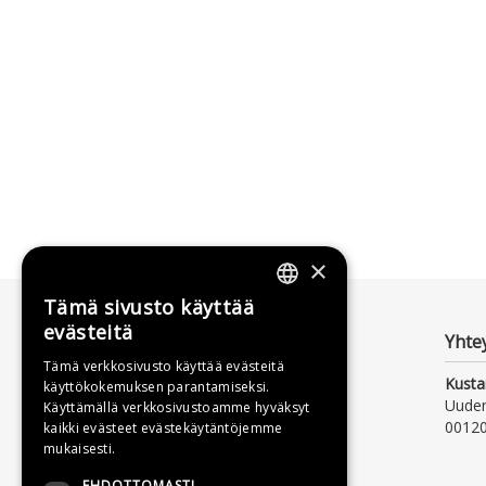
×
Tämä sivusto käyttää
FINNISH
evästeitä
Yhte
SWEDISH
Tämä verkkosivusto käyttää evästeitä
Kusta
käyttökokemuksen parantamiseksi.
ENGLISH
Uude
Käyttämällä verkkosivustoamme hyväksyt
00120
kaikki evästeet evästekäytäntöjemme
mukaisesti.
EHDOTTOMASTI