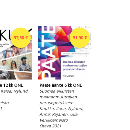
37,30 €
31,50 €
te 12 kk ONL
Pääte äänite 6 kk ONL
 Kaisa; Nylund,
Suomea aikuisten
maahanmuuttajien
eisto
perusopetukseen
Pääte opettajan
1
Kuukka, Ilona; Nylund,
Suomea aikuist
Anna; Pajanen, Ulla
maahanmuuttaj
Verkkoaineisto
perusopetukse
Otava 2021