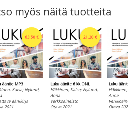
so myös näitä tuotteita
63,50 €
21,20 €
u äänite MP3
Luku äänite 6 kk ONL
Luku ääni
inen, Kaisa; Nylund,
Häkkinen, Kaisa; Nylund,
Häkkinen,
a
Anna
Anna
ttava äänikirja
Verkkoaineisto
Verkkoain
va 2021
Otava 2021
Otava 202