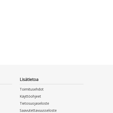
Kuukka, Ilona; 
Anna; Pajanen, 
E-kirja
Otava 2020
Lisätietoa
Toimitusehdot
Käyttöohjeet
Tietosuojaseloste
Saavutettavuusseloste