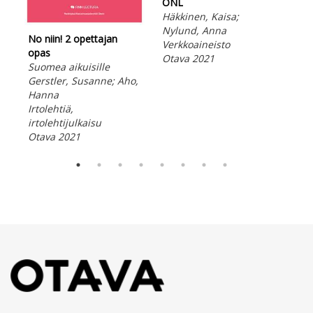
ONL
Häk
Häkkinen, Kaisa;
Nyl
Nylund, Anna
Ver
No niin! 2 opettajan
Verkkoaineisto
Ota
opas
Otava 2021
Suomea aikuisille
Gerstler, Susanne; Aho,
Hanna
Irtolehtiä,
irtolehtijulkaisu
Otava 2021