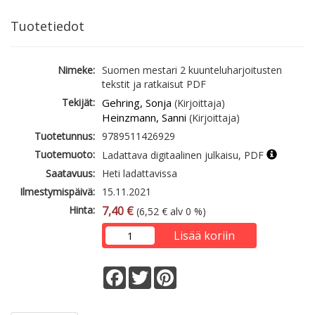
Tuotetiedot
Nimeke:
Suomen mestari 2 kuunteluharjoitusten
tekstit ja ratkaisut PDF
Tekijät:
Gehring, Sonja
(Kirjoittaja)
Heinzmann, Sanni
(Kirjoittaja)
Tuotetunnus:
9789511426929
Tuotemuoto:
Ladattava digitaalinen julkaisu, PDF
Saatavuus:
Heti ladattavissa
Ilmestymispäivä:
15.11.2021
Hinta:
7,40 €
(6,52 € alv 0 %)
Lisää koriin
Facebook
Twitter
Pinterest