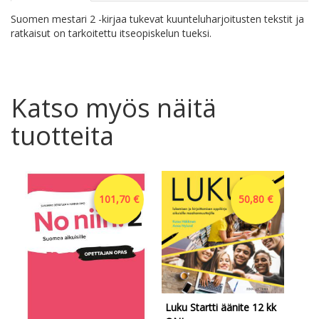
Suomen mestari 2 -kirjaa tukevat kuunteluharjoitusten tekstit ja
ratkaisut on tarkoitettu itseopiskelun tueksi.
Katso myös näitä
tuotteita
101,70 €
50,80 €
Luku Startti äänite 12 kk
Luk