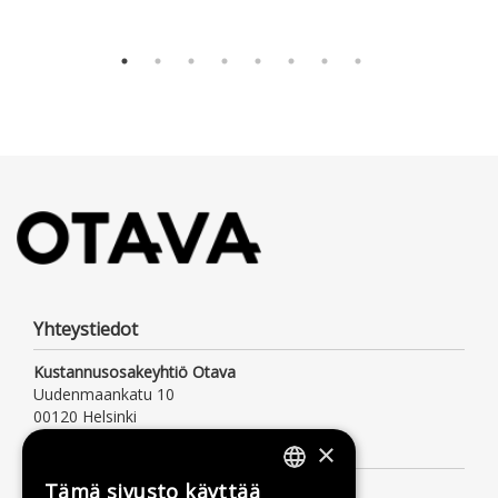
Yhteystiedot
Kustannusosakeyhtiö Otava
Uudenmaankatu 10
00120 Helsinki
Asiakaspalvelu
×
Tämä sivusto käyttää
Palvelemme arkisin klo 9–16