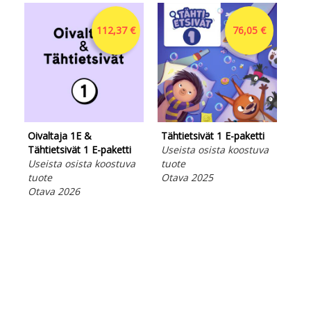
112,37 €
76,05 €
Oivaltaja 1E &
Tähtietsivät 1 E-paketti
Täh
Tähtietsivät 1 E-paketti
Useista osista koostuva
Use
Useista osista koostuva
tuote
tuo
tuote
Otava 2025
Ota
Otava 2026