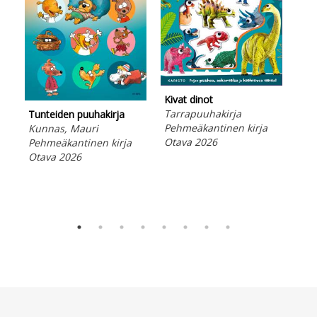
Kivat dinot
Täh
Tarrapuuhakirja
Tunteiden puuhakirja
luk
Pehmeäkantinen kirja
Kunnas, Mauri
Luk
Otava 2026
Pehmeäkantinen kirja
ero
Otava 2026
Leh
Ota