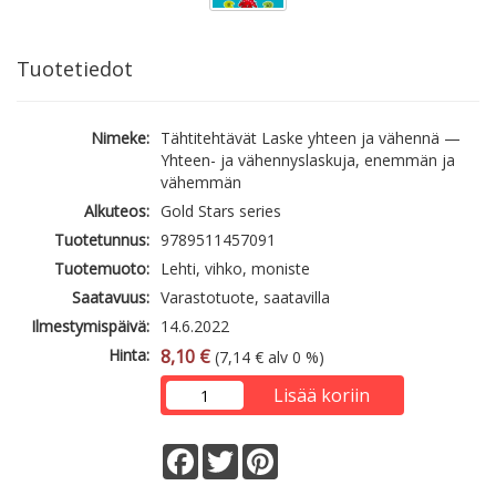
Tuotetiedot
Nimeke:
Tähtitehtävät Laske yhteen ja vähennä —
Yhteen- ja vähennyslaskuja, enemmän ja
vähemmän
Alkuteos:
Gold Stars series
Tuotetunnus:
9789511457091
Tuotemuoto:
Lehti, vihko, moniste
Saatavuus:
Varastotuote, saatavilla
Ilmestymispäivä:
14.6.2022
Hinta:
8,10 €
(7,14 € alv 0 %)
Lisää koriin
Facebook
Twitter
Pinterest