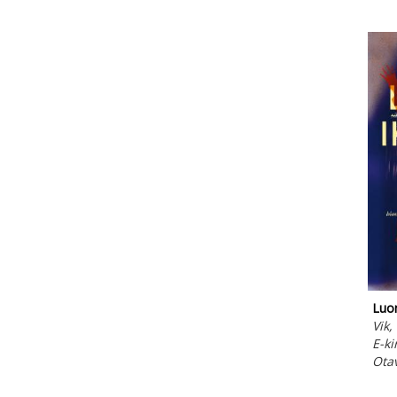
Luon
Vik,
E-ki
Ota