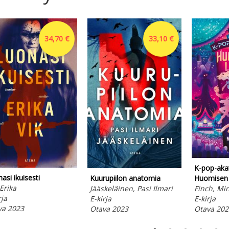
34,70 €
33,10 €
K-pop-aka
asi ikuisesti
Huomisen 
Kuurupiilon anatomia
 Erika
Finch, Mi
Jääskeläinen, Pasi Ilmari
rja
E-kirja
E-kirja
va 2023
Otava 202
Otava 2023