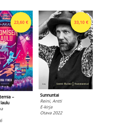
23,60 €
33,10 €
Sunnuntai
temia –
Reini, Antti
Lalalandia
laulu
E-kirja
Taponen, Jaana
na
Otava 2022
E-kirja
Otava 2022
6