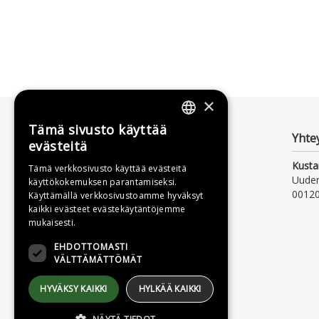
×
Tämä sivusto käyttää
FINNISH
Yhte
evästeitä
SWEDISH
Kusta
Tämä verkkosivusto käyttää evästeitä
Uude
käyttökokemuksen parantamiseksi.
ENGLISH
00120
Käyttämällä verkkosivustoamme hyväksyt
kaikki evästeet evästekäytäntöjemme
mukaisesti.
EHDOTTOMASTI
VÄLTTÄMÄTTÖMÄT
HYVÄKSY KAIKKI
HYLKÄÄ KAIKKI