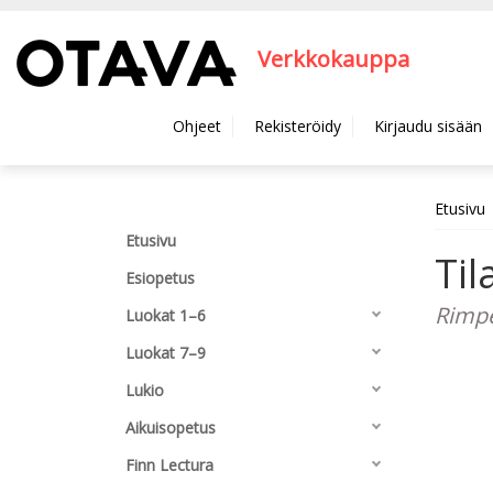
Hyppää pääsisältöön
Verkkokauppa
Ohjeet
Rekisteröidy
Kirjaudu sisään
Etusivu
Etusivu
Til
Esiopetus
Rimpe
Luokat 1–6
Luokat 7–9
Lukio
Aikuisopetus
Finn Lectura