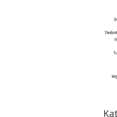
J
Tiedost
S
T
Kir
Kat