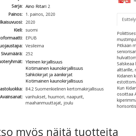
Sarja:
Aino Ritari
2
Painos:
1. painos, 2020
Esittely
ulkaisuvuosi:
2020
Kieli:
suomi
Poliittis
oformaatti:
EPUB
mustimpa
Pitkään m
uojaustapa:
Vesileima
seniorisan
Sivumäärä:
252
hulvattom
uoteryhmät:
Yleinen kirjallisuus
Salskeaa 
Kotimainen kaunokirjallisuus
alttarill
Sähkökirjat ja äänikirjat
Kidanen k
Kotimainen kaunokirjallisuus
estottom
Kun Kidan
jastoluokka:
84.2 Suomenkielinen kertomakirjallisuus
osoittaa 
Avainsanat:
vanhukset, huumori, naapurit,
kiperimmä
maahanmuuttajat, joulu
horisonti
so myös näitä tuotteita