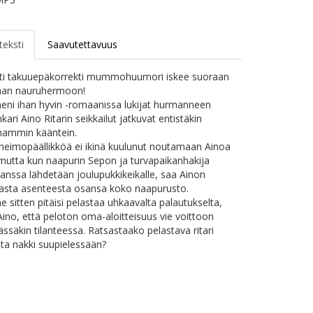
teksti
Saavutettavuus
esti takuuepäkorrekti mummohuumori iskee suoraan
an nauruhermoon!​
eni ihan hyvin -romaanissa lukijat hurmanneen
kari Aino Ritarin seikkailut jatkuvat entistäkin
ammin kääntein.​
heimopäällikköä ei ikinä kuulunut noutamaan Ainoa
e, mutta kun naapurin Sepon ja turvapaikanhakija
anssa lähdetään joulupukkikeikalle, saa Ainon
asta asenteesta osansa koko naapurusto.
e sitten pitäisi pelastaa uhkaavalta palautukselta,
Aino, että peloton oma-aloitteisuus vie voittoon
ssäkin tilanteessa. Ratsastaako pelastava ritari
sta nakki suupielessään?