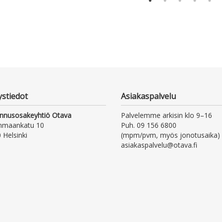
ystiedot
Asiakaspalvelu
nnusosakeyhtiö Otava
Palvelemme arkisin klo 9–16
nmaankatu 10
Puh. 09 156 6800
 Helsinki
(mpm/pvm, myös jonotusaika)
asiakaspalvelu@otava.fi