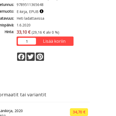
etunnus:
9789511365648
emuoto:
E-kirja, EPUB
atavuus:
Heti ladattavissa
mispäivä:
1.6.2020
Hinta:
33,10 €
(29,16 € alv 0 %)
Lisää koriin
Facebook
Twitter
Pinterest
rmaatit tai variantit
änikirja, 2020
34,70 €
MP3