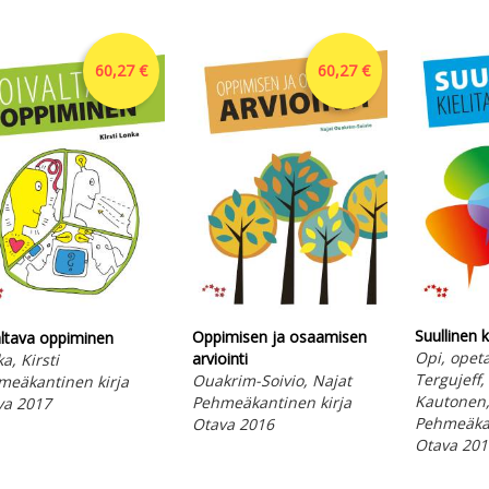
60,27 €
60,27 €
Suullinen k
Oppimisen ja osaamisen
ltava oppiminen
Opi, opeta
arviointi
a, Kirsti
Tergujeff, 
Ouakrim-Soivio, Najat
meäkantinen kirja
Kautonen,
Pehmeäkantinen kirja
va 2017
Pehmeäkan
Otava 2016
Otava 201