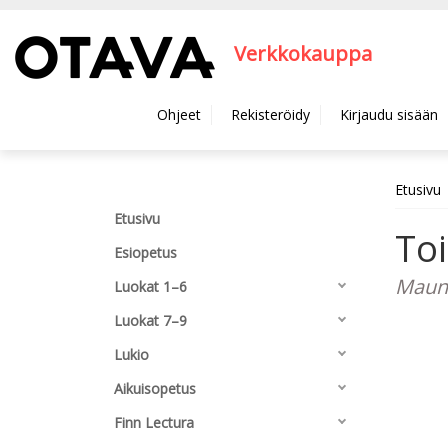
Hyppää pääsisältöön
Verkkokauppa
Ohjeet
Rekisteröidy
Kirjaudu sisään
Etusivu
Etusivu
To
Esiopetus
Maunu
Luokat 1–6
Luokat 7–9
Lukio
Aikuisopetus
Finn Lectura