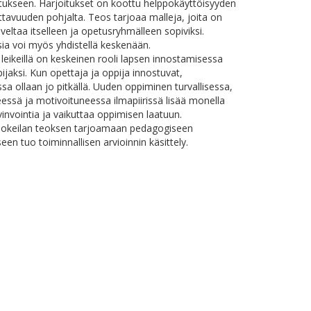
tukseen. Harjoitukset on koottu helppokäyttöisyyden
ettavuuden pohjalta. Teos tarjoaa malleja, joita on
veltaa itselleen ja opetusryhmälleen sopiviksi.
sia voi myös yhdistellä keskenään.
a leikeillä on keskeinen rooli lapsen innostamisessa
ijaksi. Kun opettaja ja oppija innostuvat,
sa ollaan jo pitkällä. Uuden oppiminen turvallisessa,
eessä ja motivoituneessa ilmapiirissä lisää monella
vinvointia ja vaikuttaa oppimisen laatuun.
lokeilan teoksen tarjoamaan pedagogiseen
en tuo toiminnallisen arvioinnin käsittely.