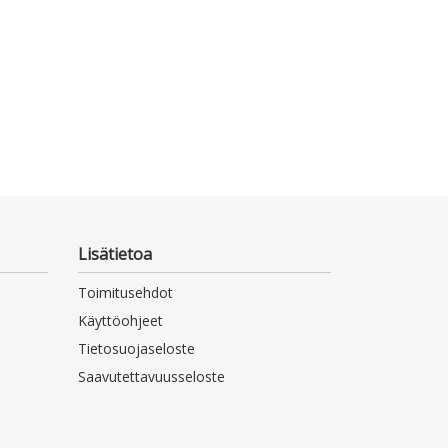
Pehmeäkantinen
Otava 2021
Lisätietoa
Toimitusehdot
Käyttöohjeet
Tietosuojaseloste
Saavutettavuusseloste