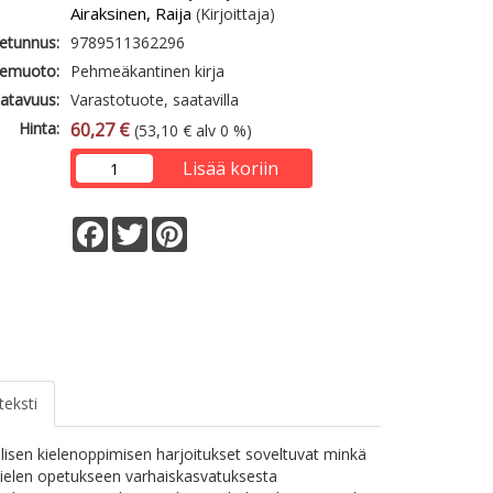
Airaksinen, Raija
(Kirjoittaja)
etunnus:
9789511362296
emuoto:
Pehmeäkantinen kirja
atavuus:
Varastotuote, saatavilla
Hinta:
60,27 €
(53,10 € alv 0 %)
Lisää koriin
Facebook
Twitter
Pinterest
teksti
lisen kielenoppimisen harjoitukset soveltuvat minkä
ielen opetukseen varhaiskasvatuksesta