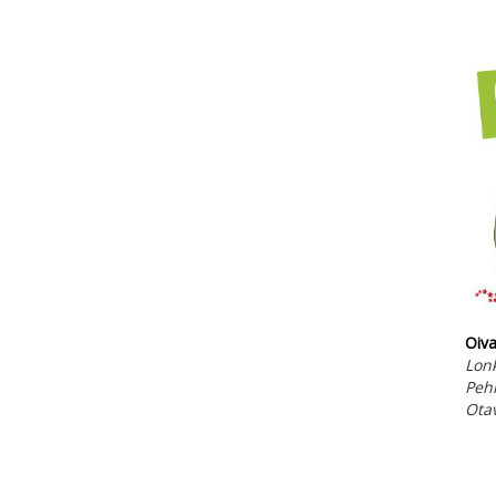
Oiva
Lonk
Peh
Ota