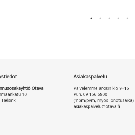
ystiedot
Asiakaspalvelu
nnusosakeyhtiö Otava
Palvelemme arkisin klo 9–16
nmaankatu 10
Puh. 09 156 6800
 Helsinki
(mpm/pvm, myös jonotusaika)
asiakaspalvelu@otava.fi