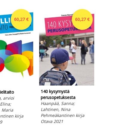
60,27 €
60,27 €
140 kysymystä
ielitaito
Voimauttava
perusopetuksesta
, arvioi
varhaiskasvatus
Haanpää, Sanna;
Elina;
Leikkivä, osallin
Lahtinen, Nina
 Maria
hyvinvoiva lapsi
Pehmeäkantinen kirja
tinen kirja
Kangas, Jonna; L
Otava 2021
9
Anna-Leena; Kar
Liisa