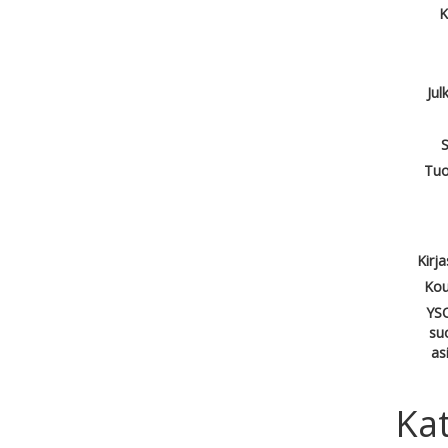
K
Jul
S
Tuo
Kirj
Kou
YSO
su
as
Kat