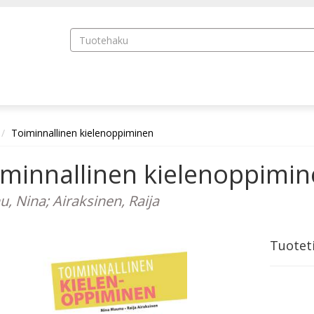
Toiminnallinen kielenoppiminen
iminnallinen kielenoppimi
, Nina; Airaksinen, Raija
Tuotet