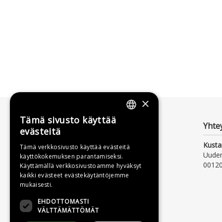
×
Tämä sivusto käyttää
FINNISH
Yhte
evästeitä
SWEDISH
Kusta
Tämä verkkosivusto käyttää evästeitä
Uude
käyttökokemuksen parantamiseksi.
ENGLISH
00120
Käyttämällä verkkosivustoamme hyväksyt
kaikki evästeet evästekäytäntöjemme
mukaisesti.
EHDOTTOMASTI
VÄLTTÄMÄTTÖMÄT