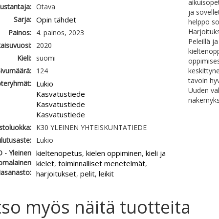
aikuisope
ustantaja:
Otava
ja sovell
Sarja:
Opin tähdet
helppo so
Harjoituk
Painos:
4. painos, 2023
Peleillä j
kaisuvuosi:
2020
kieltenopp
Kieli:
suomi
oppimises
ivumäärä:
124
keskittyn
tavoin hy
teryhmät:
Lukio
Uuden va
Kasvatustiede
näkemykse
Kasvatustiede
Kasvatustiede
astoluokka:
K30 YLEINEN YHTEISKUNTATIEDE
lutusaste:
Lukio
 - Yleinen
kieltenopetus
kielen oppiminen
kieli ja
,
,
omalainen
kielet
toiminnalliset menetelmät
,
,
iasanasto:
harjoitukset
pelit
leikit
,
,
so myös näitä tuotteita