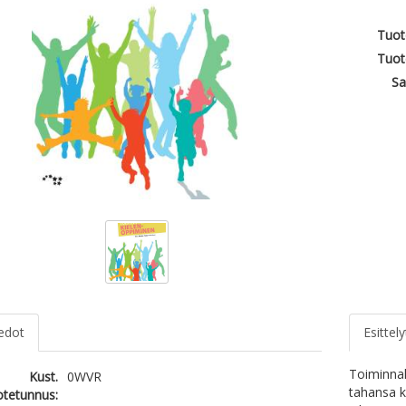
Tuot
Tuot
Sa
iedot
Esittely
Toiminnal
Kust.
0WVR
tahansa k
otetunnus: